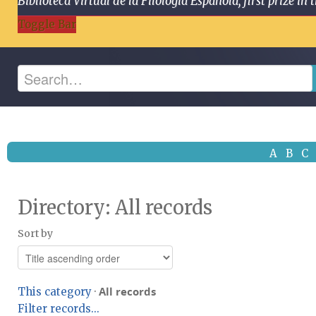
Biblioteca Virtual de la Filología Española, first prize
Toggle Bar
A
B
C
Directory: All records
Sort by
All records
This category
·
Filter records...