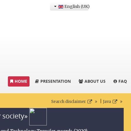
English (UK)
HOME
PRESENTATION
ABOUT US
FAQ
|
Search disclaimer
Java
r society»