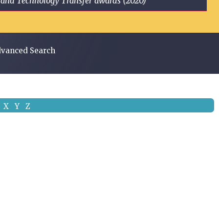
ge and Technology Transfer awards (2020)
vanced Search
X
Y
Z