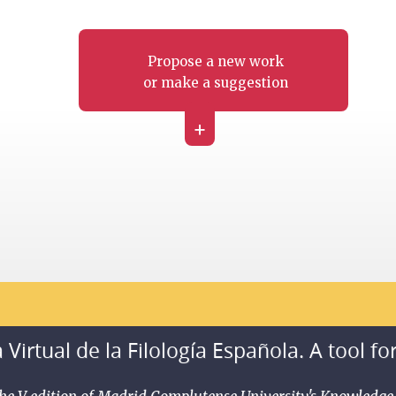
Propose a new work
or make a suggestion
+
 Virtual de la Filología Española. A tool fo