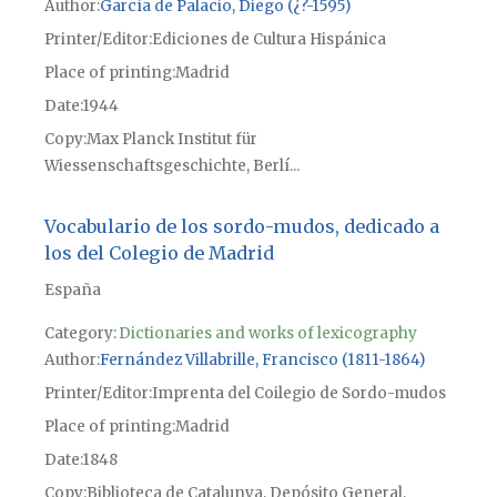
Author
García de Palacio, Diego (¿?-1595)
Printer/Editor
Ediciones de Cultura Hispánica
Place of printing
Madrid
Date
1944
Copy
Max Planck Institut für
Wiessenschaftsgeschichte, Berlí...
Vocabulario de los sordo-mudos, dedicado a
los del Colegio de Madrid
España
Category:
Dictionaries and works of lexicography
Author
Fernández Villabrille, Francisco (1811-1864)
Printer/Editor
Imprenta del Coilegio de Sordo-mudos
Place of printing
Madrid
Date
1848
Copy
Biblioteca de Catalunya, Depósito General,