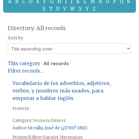
A
B
C
D
E
F
G
H
I
J
K
L
M
N
O
P
Q
R
S
T
U
V
W
X
Y
Z
Directory: All records
Sort by
All records
This category
·
Filter records...
Vocabulario de los adverbios, adjetivos,
verbos, y nombres más usados, para
empezar a hablar inglés
Francia
Category:
Nomenclatures
Author
Urcullu, José de (¿1790?-1852)
Printer/Editor
Garnier Hermanos