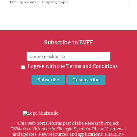
Printing records
Ongoing project
Subscribe to BVFE
I agree with the
Terms and Conditions
This web portal forms part of the Research Project:
“
Biblioteca Virtual de la Filología Española
. Phase V: renewal
and updates. New resources and applications. PID2024-