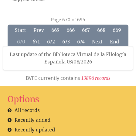
Page 670 of 695
Start
Prev
665
666
667
668
669
670
671
672
673
674
Next
End
Last update of the Biblioteca Virtual de la Filología
Española 03/08/2026
BVFE currently contains
1
3
8
9
6
r
e
c
o
r
d
s
Options
All records
Recently added
Recently updated