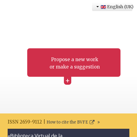
English (UK)
Propose a new work
or make a suggestion
+
ISSN 2659-9112 |
How to cite the BVFE
«Biblioteca Virtual de la
Search disclaimer