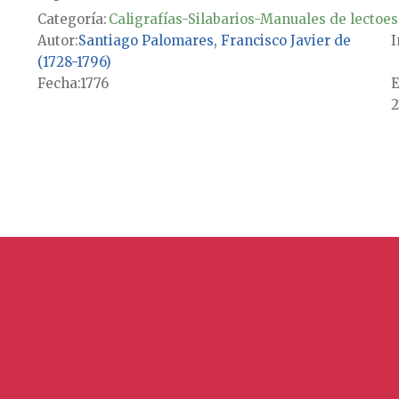
Categoría:
Caligrafías-Silabarios-Manuales de lectoes
Autor
Santiago Palomares, Francisco Javier de
I
(1728-1796)
Fecha
1776
E
2