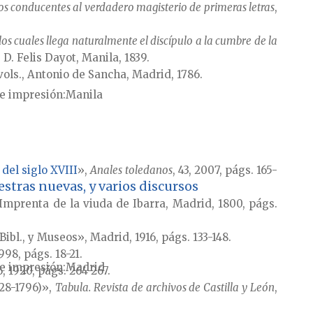
sos conducentes al verdadero magisterio de primeras letras
,
os cuales llega naturalmente el discípulo a la cumbre de la
 D. Felis Dayot, Manila, 1839.
 vols., Antonio de Sancha, Madrid, 1786.
e impresión
Manila
del siglo XVIII
»,
Anales toledanos
, 43, 2007, págs. 165-
stras nuevas, y varios discursos
, Imprenta de la viuda de Ibarra, Madrid, 1800, págs.
, Bibl., y Museos», Madrid, 1916, págs. 133-148.
1998, págs. 18-21.
e impresión
Madrid
6, 1920, págs. 264-267.
728-1796)»,
Tabula. Revista de archivos de Castilla y León
,