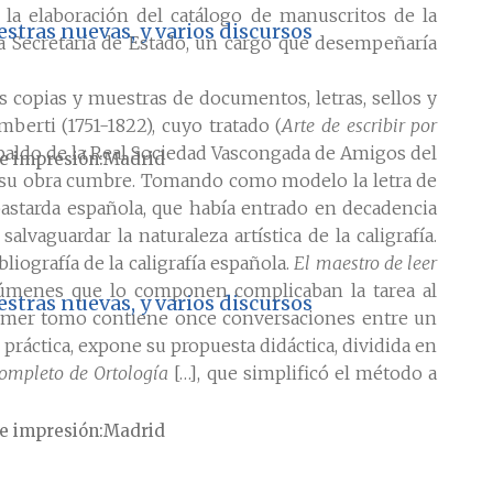
 la elaboración del catálogo de manuscritos de la
stras nuevas, y varios discursos
 la Secretaría de Estado, un cargo que desempeñaría
s copias y muestras de documentos, letras, sellos y
berti (1751-1822), cuyo tratado (
Arte de escribir por
espaldo de la Real Sociedad Vascongada de Amigos del
e impresión
Madrid
es su obra cumbre. Tomando como modelo la letra de
 bastarda española, que había entrado en decadencia
vaguardar la naturaleza artística de la caligrafía.
liografía de la caligrafía española.
El maestro de leer
volúmenes que lo componen complicaban la tarea al
stras nuevas, y varios discursos
 primer tomo contiene once conversaciones entre un
práctica, expone su propuesta didáctica, dividida en
ompleto de Ortología
[…], que simplificó el método a
e impresión
Madrid