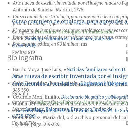
Arte nueva de escribir, inventada por el insigne maestro P
B
Antonio de Sancha, Madrid, 1776.
Curso completo de Ortología, para aprender a leer con propi
Curso completo de ortología, para aprender a l
facultad ortológica, que se reduce a leer con tono y sentid
El maestro de leer. Conversaciones ortológicas y nuevas car
Categoría:
Prosodias-Ortologías-Pronunciación
Impugnaciones al Arte de escribir por reglas y sin muestras
Autor
Santiago Palomares, Francisco Javier de
I
Polygraphía gótica, en 90 láminas
, ms.
(1728-1796)
D
Fecha
1839
E
Bibliografía
R
Barrio Moya, José Luis, «
Noticias familiares sobre D.
Arte nueva de escribir, inventada por el insi
186.
conducentes al verdadero magisterio de prime
Ceán Bermúdez, Juan Agustín,
Diccionario histórico de
345-350.
España
Cotarelo Mori, Emilio,
Diccionario biográfico y bibliográf
Categoría:
Caligrafías-Silabarios-Manuales de lectoes
García del Olmo, Javier, «Palomares: el restaurador d
Autor
Santiago Palomares, Francisco Javier de
I
«
Noticias biográficas de don Francisco Xavier de Sa
(1728-1796)
Olmo Ibáñez, María del, «El archivo personal del ca
Fecha
1776
E
14, 2011, págs. 219-229.