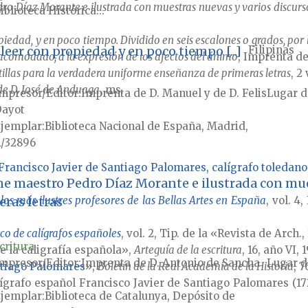
edro Díaz Morante e ilustrada con muestras nuevas y varios discur
iblioteca Histórica...
edad, y en poco tiempo. Dividido en seis escalones o grados, por l
eer con propiedad y en poco tiempo [...]
Filipinas
o acomodado, a la expresión de los afectos del ánimo
, Imprenta de
tillas para la verdadera uniforme enseñanza de primeras letras
, 2
 de D. José de Anduaga
, ms.
mpresor/Editor
Imprenta de D. Manuel y de D. Felis
Lugar d
ayot
jemplar
Biblioteca Nacional de España, Madrid,
/32896
 Francisco Javier de Santiago Palomares, calígrafo toledano 
gne maestro Pedro Díaz Morante e ilustrada con mue
ras letras
 los más ilustres profesores de las Bellas Artes en España
, vol. 4
ico de calígrafos españoles
, vol. 2, Tip. de la «Revista de Arch.
critura
e la caligrafía española»,
Arteguía de la escritura
, 16, año VI, 
mpresor/Editor
Imprenta de D. Antonio de Sancha
Lugar d
ntiago Palomares
»,
Boletín de la Real Academia de la Historia
, 7
lígrafo español Francisco Javier de Santiago Palomares (1
jemplar
Biblioteca de Catalunya, Depósito de