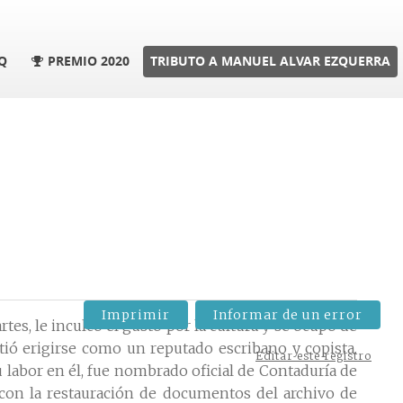
Q
PREMIO 2020
TRIBUTO A MANUEL ALVAR EZQUERRA
Imprimir
Informar de un error
rtes, le inculcó el gusto por la cultura y se ocupó de
itió erigirse como un reputado escribano y copista.
Editar este registro
su labor en él, fue nombrado oficial de Contaduría de
 con la restauración de documentos del archivo de