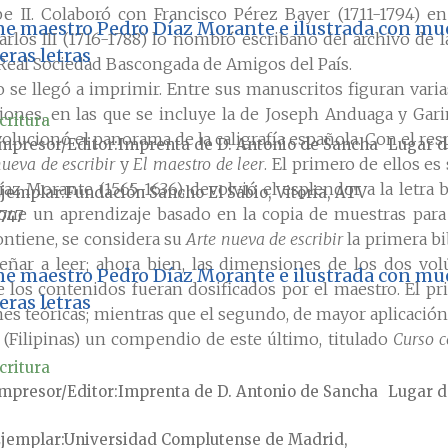
 II. Colaboró con Francisco Pérez Bayer (1711-1794) en
gne maestro Pedro Díaz Morante e ilustrada con mue
Carlos III (1716-1788) lo nombró escribano del archivo de
ras letras
 Real Sociedad Bascongada de Amigos del País.
se llegó a imprimir. Entre sus manuscritos figuran varia
iones, en las que se incluye la de Joseph Anduaga y Garim
critura
evolucionó el panorama de la caligrafía española. Con el r
mpresor/Editor
Imprenta de D. Antonio de Sancha
Lugar d
nueva de escribir
y
El maestro de leer
. El primero de ellos 
Díaz Morante (1565-1636), devolvió el esplendor a la letra
jemplar
Fundación Sancho El Sabio, Vitoria, ATV
one un aprendizaje basado en la copia de muestras para sal
747
ontiene, se considera su
Arte nueva de escribir
la primera bib
nseñar a leer; ahora bien, las dimensiones de los dos 
gne maestro Pedro Díaz Morante e ilustrada con mue
ue los contenidos fueran dosificados por el maestro. El
ras letras
es teóricas; mientras que el segundo, de mayor aplicación 
a (Filipinas) un compendio de este último, titulado
Curso c
critura
mpresor/Editor
Imprenta de D. Antonio de Sancha
Lugar d
jemplar
Universidad Complutense de Madrid,