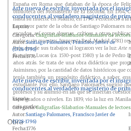
España en Roma que databan de la época de Felipe
Arte nueva de escribir, inventada por el insi
biblioteca del Monasterio de El Escorial. En 1764, 
conducentes al verdadero magisterio de prime
hasta su muerte en Madrid, en 1796. Perteneció a la
La mayor parte de la obra de Santiago Palomares no 
España
escudos, así como algunas críticas a otras publicac
Categoría:
Caligrafías-Silabarios-Manuales de lectoes
reglas y sin muestras
, Imprenta Real, Madrid, 1781) r
Autor
Santiago Palomares, Francisco Javier de
I
País, dos de sus trabajos sí lograron ver la luz:
Arte 
(1728-1796)
Francisco Lucas (ca. 1530-post 1580) y la de Pedro 
Fecha
1776
E
años atrás. Se trata de una obra didáctica que prop
2
Asimismo, por la cantidad de datos históricos que c
tenía también un propósito didáctico, a saber, e
Arte nueva de escribir, inventada por el insi
estudiante. Por ello, Santiago Palomares sugirió q
conducentes al verdadero magisterio de prime
profesor y su alumno en las que se insertan cuestion
España
siete grados o niveles. En 1839, vio la luz en Manil
seis grados.
Categoría:
Caligrafías-Silabarios-Manuales de lectoes
Autor
Santiago Palomares, Francisco Javier de
I
Obra
(1728-1796)
Fecha
1776
E