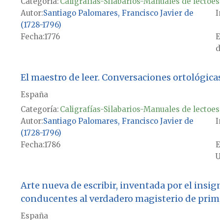
Categoría:
Caligrafías-Silabarios-Manuales de lectoes
Autor
Santiago Palomares, Francisco Javier de
I
(1728-1796)
Fecha
1776
E
d
El maestro de leer. Conversaciones ortológica
España
Categoría:
Caligrafías-Silabarios-Manuales de lectoes
Autor
Santiago Palomares, Francisco Javier de
I
(1728-1796)
Fecha
1786
E
U
Arte nueva de escribir, inventada por el insi
conducentes al verdadero magisterio de prime
España