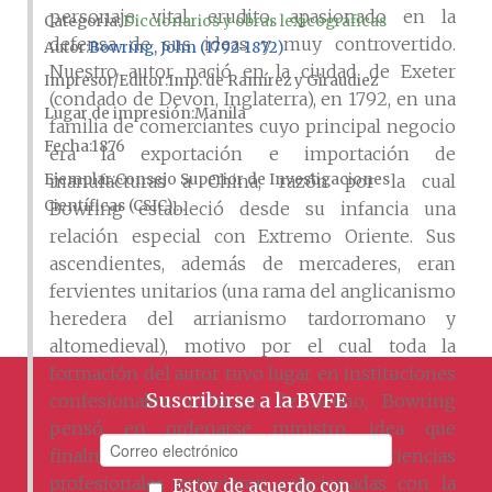
personaje vital, erudito, apasionado en la
Categoría:
Diccionarios y obras lexicográficas
defensa de sus ideas y muy controvertido.
Autor
Bowring, John (1792-1872)
Nuestro autor nació en la ciudad de Exeter
Impresor/Editor
Imp. de Ramírez y Giraudiez
(condado de Devon, Inglaterra), en 1792, en una
Lugar de impresión
Manila
familia de comerciantes cuyo principal negocio
Fecha
1876
era la exportación e importación de
Ejemplar
Consejo Superior de Investigaciones
manufacturas a China, razón por la cual
Científicas (CSIC),...
Bowring estableció desde su infancia una
relación especial con Extremo Oriente. Sus
ascendientes, además de mercaderes, eran
fervientes unitarios (una rama del anglicanismo
heredera del arrianismo tardorromano y
altomedieval), motivo por el cual toda la
formación del autor tuvo lugar en instituciones
Suscribirse a la BVFE
confesionales unitarias; de hecho, Bowring
pensó en ordenarse ministro, idea que
finalmente descartó. Sus primeras experiencias
profesionales estuvieron relacionadas con la
Estoy de acuerdo con