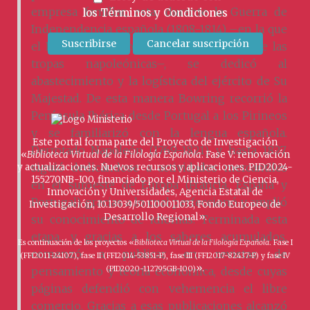
empresa familiar, esta, durante la Guerra de
los
Términos y Condiciones
Independencia española (1808-1814) –en la que
el Reino Unido contribuyó a la derrota de las
tropas napoleónicas–, se dedicó al
abastecimiento y la logística del ejército de Su
Majestad. De esta manera Bowring recorrió la
Península Ibérica desde Portugal a los Pirineos
y se familiarizó con la lengua española.
Este portal forma parte del Proyecto de Investigación
Derrotado Napoleón (1769-1821), y hasta 1827,
«
Biblioteca Virtual de la Filología Española
. Fase V: renovación
siguió dedicándose a actividades mercantiles
y actualizaciones. Nuevos recursos y aplicaciones. PID2024-
155270NB-I00, financiado por el Ministerio de Ciencia,
en el suroeste de Europa (Francia, España y
Innovación y Universidades, Agencia Estatal de
Portugal), gracias a lo cual perfeccionó y amplió
Investigación, 10.13039/501100011033, Fondo Europeo de
Desarrollo Regional».
su conocimiento de idiomas. Terminada esta
etapa, y gracias a los saberes acumulados,
Es continuación de los proyectos «
Biblioteca Virtual de la Filología Española
. Fase I
comenzó a publicar en revistas de
(FFI2011-24107), fase II (FFI2014-53851-P), fase III (FFI2017-82437-P) y fase IV
».
(PID2020-112795GB-I00)
pensamiento y teoría económica, desde cuyas
páginas defendió con vehemencia el libre
comercio. Gracias a esas publicaciones alcanzó