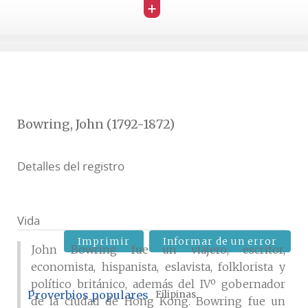
+
Bowring, John (1792-1872)
Detalles del registro
Vida
Imprimir
Informar de un error
John Bowring fue un viajero, escritor,
economista, hispanista, eslavista, folklorista y
político británico, además del IVº gobernador
Proverbios populares
Filipinas
de la ciudad de Hong Kong. Bowring fue un