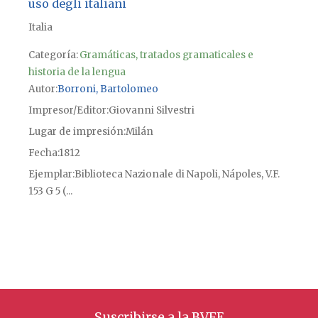
uso degli italiani
Italia
Categoría:
Gramáticas, tratados gramaticales e
historia de la lengua
Autor
Borroni, Bartolomeo
Impresor/Editor
Giovanni Silvestri
Lugar de impresión
Milán
Fecha
1812
Ejemplar
Biblioteca Nazionale di Napoli, Nápoles, V.F.
153 G 5 (...
Suscribirse a la BVFE