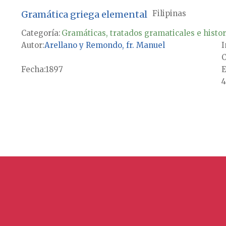
Gramática griega elemental
Filipinas
Categoría:
Gramáticas, tratados gramaticales e histor
Autor
Arellano y Remondo, fr. Manuel
I
C
Fecha
1897
E
4