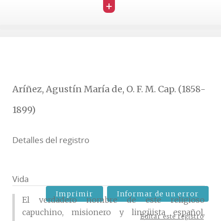
+
Aríñez, Agustín María de, O. F. M. Cap. (1858-
1899)
Detalles del registro
Vida
Imprimir
Informar de un error
El verdadero nombre de este religioso
capuchino, misionero y lingüista español,
Editar este registro