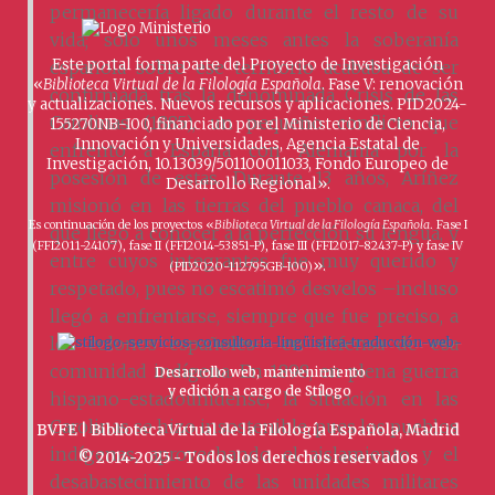
permanecería ligado durante el resto de su
vida; solo unos meses antes la soberanía
Este portal forma parte del Proyecto de Investigación
española sobre ese territorio acababa de ser
«
Biblioteca Virtual de la Filología Española
. Fase V: renovación
confirmada tras la denominada Crisis de las
y actualizaciones. Nuevos recursos y aplicaciones. PID2024-
Carolinas (1885), un pequeño conflicto que
155270NB-I00, financiado por el Ministerio de Ciencia,
Innovación y Universidades, Agencia Estatal de
enfrentó a España con Alemania por la
Investigación, 10.13039/501100011033, Fondo Europeo de
posesión de estas. Durante 13 años, Aríñez
Desarrollo Regional».
misionó en las tierras del pueblo canaca, del
Es continuación de los proyectos «
Biblioteca Virtual de la Filología Española
. Fase I
que llegó a conocer a la perfección su lengua, y
(FFI2011-24107), fase II (FFI2014-53851-P), fase III (FFI2017-82437-P) y fase IV
entre cuyos integrantes fue muy querido y
».
(PID2020-112795GB-I00)
respetado, pues no escatimó desvelos –incluso
llegó a enfrentarse, siempre que fue preciso, a
los colonos españoles– en defensa de esa
comunidad indígena. En 1898, en plena guerra
Desarrollo web, mantenimiento
y edición a cargo de Stílogo
hispano-estadounidense, la situación en las
Carolinas se hizo insostenible, pues los pueblos
BVFE | Biblioteca Virtual de la Filología Española, Madrid
indígenas, aprovechando el aislamiento y el
© 2014-2025 - Todos los derechos reservados
desabastecimiento de las unidades militares