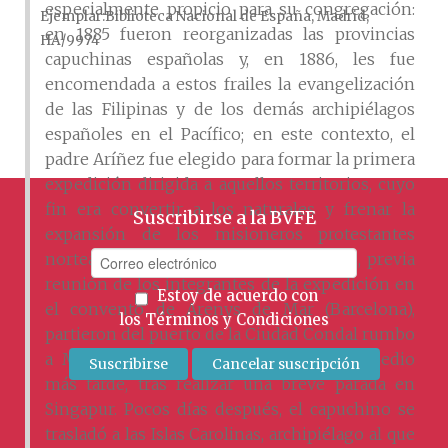
especialmente propicio para su congregación:
Ejemplar
Biblioteca Nacional de España, Madrid,
en 1885 fueron reorganizadas las provincias
HA/9974
capuchinas españolas y, en 1886, les fue
encomendada a estos frailes la evangelización
de las Filipinas y de los demás archipiélagos
españoles en el Pacífico; en este contexto, el
padre Aríñez fue elegido para formar la primera
expedición dirigida a aquellos territorios, cuyo
fin era convertir a los naturales y frenar la
Suscribirse a la BVFE
expansión de los misioneros protestantes
norteamericanos. El 1.º de abril de 1886, previa
reunión de los integrantes de la expedición en
Estoy de acuerdo con
el convento de Arenys de Mar (Barcelona),
los
Términos y Condiciones
partieron del puerto de la Ciudad Condal rumbo
a Manila, adonde arribaron un mes y medio
más tarde, tras realizar una breve parada en
Singapur. Pocos días después, el capuchino se
trasladó a las Islas Carolinas, archipiélago al que