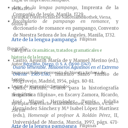
Lugar de impresión
Sampaloc
Arte de la lengua pampanga
, Imprenta de la
Fecha
1736
Compañía de Jesús, Manila, 1729.
Ejemplar
Österreichische Nationalbibliothek, Viena,
Bocabulario de pampango en romance
, y
66014-B
diccionario de romance en pampango, Convento
de Nuestra Señora de los Ángeles, Manila, 1732.
Arte de la lengua pampanga
Filipinas
Biografía
Categoría:
Gramáticas, tratados gramaticales e
historia de la lengua
Castro, Agustín María de y Manuel Merino (ed.),
Autor
Bergaño, Diego, O. S. A. (1690-1747)
Osario Venerable. Misioneros Agustinos en el Extremo
Impresor/Editor
Convento de Nuestra Señora de
Oriente 1565-1780
, Instituto Santo Toribio de
Loreto
Mogrovejo, Madrid, 1954, págs. 80-81.
Lugar de impresión
Sampaloc
Quilis, Antonio, «Datos para la historiografía
lingüística filipina», en Escavy Zamora, Ricardo,
Fecha
1736
José Miguel Hernández Terrés, Eulalia
Ejemplar
Bayerische Staatsbibliothek, Múnich, 4 L.as.
Hernández Sánchez y M.ª Isabel López Martínez
254 ym
(eds.),
Homenaje al profesor A. Roldán Pérez
, II,
Universidad de Murcia, Murcia, 1997, págs. 471-
Arte de la lengua pampanga
Filipinas