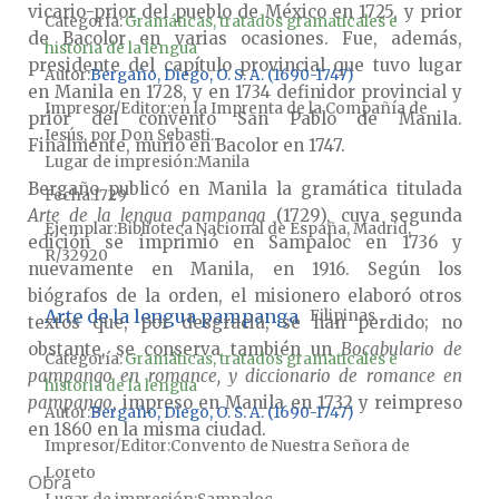
vicario-prior del pueblo de México en 1725, y prior
Categoría:
Gramáticas, tratados gramaticales e
de Bacolor en varias ocasiones. Fue, además,
historia de la lengua
presidente del capítulo provincial que tuvo lugar
Autor
Bergaño, Diego, O. S. A. (1690-1747)
en Manila en 1728, y en 1734 definidor provincial y
Impresor/Editor
en la Imprenta de la Compañía de
prior del convento San Pablo de Manila.
Iesús, por Don Sebasti...
Finalmente, murió en Bacolor en 1747.
Lugar de impresión
Manila
Bergaño publicó en Manila la gramática titulada
Fecha
1729
Arte de la lengua pampanga
(1729), cuya segunda
Ejemplar
Biblioteca Nacional de España, Madrid,
edición se imprimió en Sampaloc en 1736 y
R/32920
nuevamente en Manila, en 1916. Según los
biógrafos de la orden, el misionero elaboró otros
Arte de la lengua pampanga
Filipinas
textos que, por desgracia, se han perdido; no
obstante, se conserva también un
Bocabulario de
Categoría:
Gramáticas, tratados gramaticales e
pampango en romance, y diccionario de romance en
historia de la lengua
pampango
, impreso en Manila en 1732 y reimpreso
Autor
Bergaño, Diego, O. S. A. (1690-1747)
en 1860 en la misma ciudad.
Impresor/Editor
Convento de Nuestra Señora de
Loreto
Obra