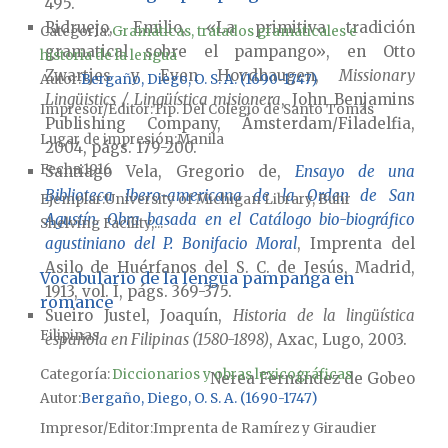
495.
Ridruejo, Emilio, «La primitiva tradición
Categoría:
Gramáticas, tratados gramaticales e
gramatical sobre el pampango», en Otto
historia de la lengua
Zwartjes y Even Hovdhaugen,
Missionary
Autor
Bergaño, Diego, O. S. A. (1690-1747)
Lingüistics / Lingüística misionera
, John Benjamins
Impresor/Editor
Tip. Del Colegio de Santo Tomás
Publishing Company, Ámsterdam/Filadelfia,
Lugar de impresión
Manila
2004, págs. 179-200.
Fecha
1916
Santiago Vela, Gregorio de,
Ensayo de una
Biblioteca Ibero-americana de la Orden de San
Ejemplar
University of Michigan Library, Buhr
Agustín. Obra basada en el Catálogo bio-biográfico
Shelving Facility,...
agustiniano del P. Bonifacio Moral
, Imprenta del
Asilo de Huérfanos del S. C. de Jesús, Madrid,
Vocabulario de la lengua pampanga en
1913, vol. I, págs. 369-375.
romance
Sueiro Justel, Joaquín,
Historia de la lingüística
Filipinas
española en Filipinas (1580-1898)
, Axac, Lugo, 2003.
Categoría:
Diccionarios y obras lexicográficas
Nerea Fernández de Gobeo
Autor
Bergaño, Diego, O. S. A. (1690-1747)
Impresor/Editor
Imprenta de Ramírez y Giraudier