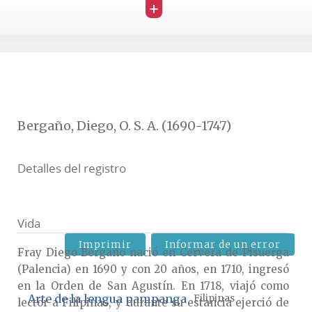
+
Bergaño, Diego, O. S. A. (1690-1747)
Detalles del registro
Vida
Imprimir
Informar de un error
Fray Diego Bergaño nació en Cervera de Pisuerga
(Palencia) en 1690 y con 20 años, en 1710, ingresó
en la Orden de San Agustín. En 1718, viajó como
Arte de la lengua pampanga
Filipinas
lector a Filipinas, y durante su estancia ejerció de