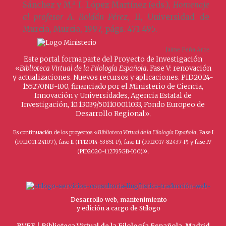
Sánchez y M.ª I. López Martínez (eds.),
Homenaje
al profesor A. Roldán Pérez
, II, Universidad de
Murcia, Murcia, 1997, págs. 471-495.
Jaime Peña Arce
Este portal forma parte del Proyecto de Investigación
«
Biblioteca Virtual de la Filología Española
. Fase V: renovación
y actualizaciones. Nuevos recursos y aplicaciones. PID2024-
155270NB-I00, financiado por el Ministerio de Ciencia,
Innovación y Universidades, Agencia Estatal de
Investigación, 10.13039/501100011033, Fondo Europeo de
Desarrollo Regional».
Es continuación de los proyectos «
Biblioteca Virtual de la Filología Española
. Fase I
(FFI2011-24107), fase II (FFI2014-53851-P), fase III (FFI2017-82437-P) y fase IV
».
(PID2020-112795GB-I00)
Desarrollo web, mantenimiento
y edición a cargo de Stílogo