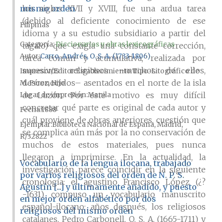
mismo orden
los siglos XVII y XVIII, fue una ardua tarea
(debido al deficiente conocimiento de ese
Filipinas
idioma y a su estudio subsidiario a partir del
Categoría:
Diccionarios y obras lexicográficas
tagalo) que exigía una constante corrección,
Autor
Carro, Andrés, O. S. A. (1733-1806)
tarea común y acumulativa, realizada por
sucesivos religiosos –muchos de ellos,
Impresor/Editor
Establecimiento Tipo-Litográfico de
desconocidos– asentados en el norte de la isla
M. Pérez, Hijo
de Luzón. Por este motivo es muy difícil
Lugar de impresión
Manila
concretar qué parte es original de cada autor y
Fecha
1888
cuál proviene de obras anteriores, cuestión que
Ejemplar
Biblioteca Nacional de España, Madrid,
se complica aún más por la no conservación de
R/32822
muchos de estos materiales, pues nunca
llegaron a imprimirse. En la actualidad, la
Vocabulario de la lengua ilocana, trabajado
investigación parece coincidir en la siguiente
por varios religiosos del orden de N. P. S.
cronología: el agustino Francisco López (¿?
Agustín [...] y últimamente añadido, y puesto
-1631) compuso un vocabulario manuscrito
en mejor orden alfabético por dos
español-ilocano; años después, los religiosos
religiosos del mismo orden
catalanes, Pedro Carbonell, O. S. A. (1665-1711) y