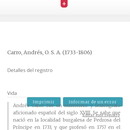
+
Carro, Andrés, O. S. A. (1733-1806)
Detalles del registro
Vida
Imprimir
Informar de un error
Andrés Carro fue un misionero y lexicógrafo
aficionado español del siglo XVIII. Se sabe que
Editar este registro
nació en la localidad burgalesa de Pedrosa del
Príncipe en 1733, y que profesó en 1757 en el