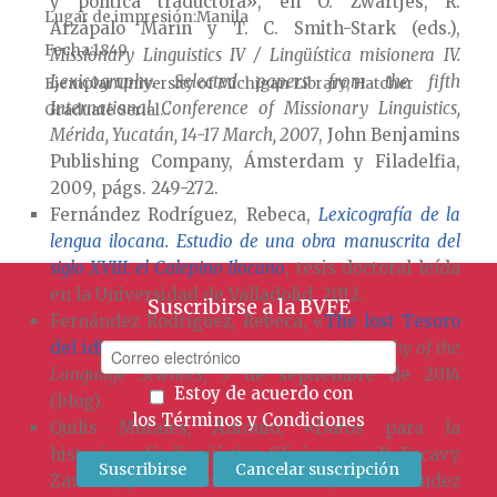
y política traductora», en O. Zwartjes, R.
Lugar de impresión
Manila
Arzápalo Marín y T. C. Smith-Stark (eds.),
Fecha
1849
Missionary Linguistics IV / Lingüística misionera IV.
Lexicography. Selected papers from the fifth
Ejemplar
University of Michigan Library, Hatcher
International Conference of Missionary Linguistics,
Graduate Serial...
Mérida, Yucatán, 14-17 March, 2007
, John Benjamins
Publishing Company, Ámsterdam y Filadelfia,
2009, págs. 249-272.
Fernández Rodríguez, Rebeca,
Lexicografía de la
lengua ilocana. Estudio de una obra manuscrita del
siglo XVIII: el Calepino Ilocano
, tesis doctoral leída
en la Universidad de Valladolid, 2012.
Suscribirse a la BVFE
Fernández Rodríguez, Rebeca, «
The lost Tesoro
del idioma ylocano
»,
History and Philosophy of the
Language Sciences
, 3 de septiembre de 2014
Estoy de acuerdo con
(blog).
los
Términos y Condiciones
Quilis Morales, Antonio, «Datos para la
historiografía lingüística filipina», en R. Escavy
Zamora, J. M. Hernández Terrés, E. Hernández