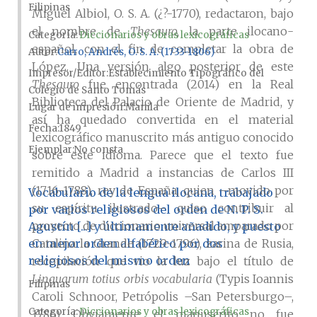
Filipinas
Miguel Albiol, O. S. A. (¿?-1770), redactaron, bajo
el nombre de
Thesauro,
la parte ilocano-
Categoría:
Diccionarios y obras lexicográficas
español, con el fin de completar la obra de
Autor
Carro, Andrés, O. S. A. (1733-1806)
López. Una versión algo posterior de este
Impresor/Editor
Establecimiento Tipográfico del
Thesauro
fue encontrada (2014) en la Real
Colegio de Santo Tomás
Biblioteca del Palacio de Oriente de Madrid, y
Lugar de impresión
Manila
así ha quedado convertida en el material
Fecha
1849
lexicográfico manuscrito más antiguo conocido
Ejemplar
No consta
sobre este idioma. Parece que el texto fue
remitido a Madrid a instancias de Carlos III
(1716-1788), rey de España, quien –movido por
Vocabulario de la lengua ilocana, trabajado
su espíritu ilustrado– quiso contribuir al
por varios religiosos del orden de N. P. S.
proyecto de diccionario universal amparado por
Agustín [...] y últimamente añadido, y puesto
en mejor orden alfabético por dos
Catalina la Grande (1729-1796), zarina de Rusia,
religiosos del mismo orden
recopilación que vio la luz bajo el título de
Linguarum totius orbis vocabularia
(Typis Ioannis
Filipinas
Caroli Schnoor, Petrópolis –San Petersburgo–,
Categoría:
Diccionarios y obras lexicográficas
1786). Obviamente, el manuscrito no fue