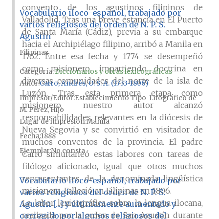
convento de los agustinos filipinos de
Vocabulario iloco-español, trabajado por
Valladolid. Tras una breve estancia en El Puerto
varios religiosos del orden de N. P. S.
de Santa María (Cádiz), previa a su embarque
Agustín
hacia el Archipiélago filipino, arribó a Manila en
Filipinas
1762. Entre esa fecha y 1774 se desempeñó
como misionero, impartiendo doctrina en
Categoría:
Diccionarios y obras lexicográficas
diversas comunidades del norte de la isla de
Autor
Carro, Andrés, O. S. A. (1733-1806)
Luzón. Tras esta primera etapa como
Impresor/Editor
Establecimiento Tipo-Litográfico de
misionero, nuestro autor alcanzó
M. Pérez, Hijo
responsabilidades relevantes en la diócesis de
Lugar de impresión
Manila
Nueva Segovia y se convirtió en visitador de
Fecha
1888
muchos conventos de la provincia. El padre
Ejemplar
No consta
Carro simultaneó estas labores con tareas de
filólogo aficionado, igual que otros muchos
representantes de la denominada lingüística
Vocabulario iloco-español, trabajado por
misionera. Falleció en Filipinas en 1806.
varios religiosos del orden de N. P. S.
La labor lexicográfica sobre la lengua ilocana,
Agustín [...] y últimamente aumentado y
realizada por la orden de San Agustín durante
corregido por algunos religiosos del