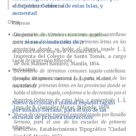
del Gobierno colonial.
el Superior Gobierno de estas Islas, y
aumentad
Obra
Filipinas
Diccionario de términos comunes tagalo-castellano
Categoría:
Diccionarios y obras lexicográficas
para el uso de las escuelas de primeras letras en las
Autor
Serrano, Rosalío (1802-1867)
provincias donde se habla el idioma tagalo
[...],
Impresor/Editor
Imp. de B. González Moras
Imprenta del Colegio de Santo Tomás, a cargo
Lugar de impresión
Binondo
de don Manuel Ramírez, Manila, 1854.
Fecha
1869
Diccionario de términos comunes tagalo-castellano.
Sacado de graves autores
[...]
para el uso de las
Ejemplar
Biblioteca Nacional de España, Madrid,
escuelas de primeras letras en las provincias donde se
HA/11610(1)
habla el idioma tagalo, conforme a lo decretado por el
Superior Gobierno de estas Islas, y aumentado
[...],
Nuevo diccionario manual español tagalo
Imp. de B. González Moras, Binondo, 1869.
por Rosalío Serrano, para el uso de las
Nuevo diccionario manual español tagalo por RosalÍo
escuelas de primera instrucción
Serrano, para el uso de las escuelas de primera
Filipinas
instrucción
, Establecimiento Tipográfico "Ciudad