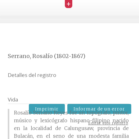
+
Serrano, Rosalío (1802-1867)
Detalles del registro
Vida
Imprimir
Informar de un error
Rosalío Serrano Reyes fue un topógrafo, pintor,
músico y lexicógrafo hispano-filipino nacido
Editar este registro
en la localidad de Calungusaw, provincia de
Bulacán, en el seno de una modesta familia