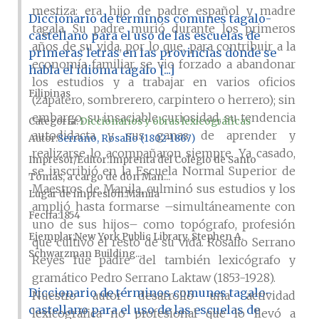
mestiza: era hijo de padre español y madre
Diccionario de términos comunes tagalo-
tagala. Su padre murió durante los primeros
castellano para el uso de las escuelas de
años de su vida, por lo que, para contribuir a la
primeras letras en las provincias donde se
economía familiar, se vio forzado a abandonar
habla el idioma tagalo [...]
los estudios y a trabajar en varios oficios
Filipinas
(zapatero, sombrerero, carpintero o herrero); sin
embargo, su insaciable curiosidad, su tendencia
Categoría:
Diccionarios y obras lexicográficas
autodidacta y sus ganas de aprender y
Autor
Serrano, Rosalío (1802-1867)
realizarse lo acompañaron siempre. Ya casado,
Impresor/Editor
Imprenta del Colegio de Santo
se inscribió en la Escuela Normal Superior de
Tomás, a cargo de don Man...
Maestros de Manila, culminó sus estudios y los
Lugar de impresión
Manila
amplió hasta formarse –simultáneamente con
Fecha
1854
uno de sus hijos– como topógrafo, profesión
Ejemplar
New York Public Library, Stephen A.
que cultivó el resto de su vida. Rosalío Serrano
Schwarzman Building...
Reyes fue padre del también lexicógrafo y
gramático Pedro Serrano Laktaw (1853-1928).
Diccionario de términos comunes tagalo-
Nuestro autor desarrolló una actividad
castellano para el uso de las escuelas de
lexicográfica no profesional que lo llevó a