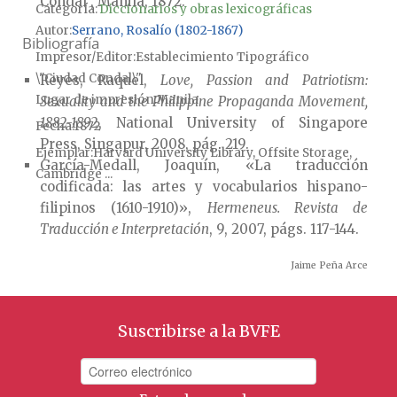
Condal", Manila, 1872.
Categoría:
Diccionarios y obras lexicográficas
Autor
Serrano, Rosalío (1802-1867)
Bibliografía
Impresor/Editor
Establecimiento Tipográfico
\"Ciudad Condal\"
Reyes, Raquel,
Love, Passion and Patriotism:
Lugar de impresión
Manila
Sexuality and the Philippine Propaganda Movement,
1882-1892
, National University of Singapore
Fecha
1872
Press, Singapur, 2008, pág. 219.
Ejemplar
Harvard University Library, Offsite Storage,
García-Medall, Joaquín, «La traducción
Cambridge ...
codificada: las artes y vocabularios hispano-
filipinos (1610-1910)»,
Hermeneus. Revista de
Traducción e Interpretación
, 9, 2007, págs. 117-144.
Jaime Peña Arce
Suscribirse a la BVFE