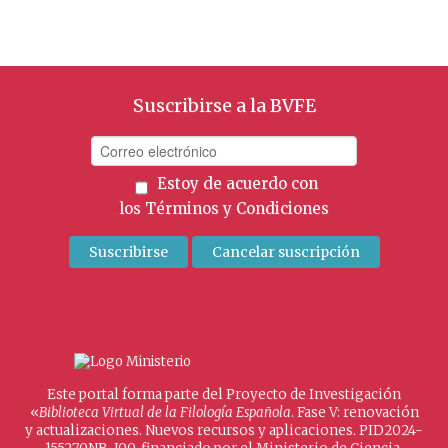
Suscribirse a la BVFE
Estoy de acuerdo con
los
Términos y Condiciones
Este portal forma parte del Proyecto de Investigación
«
Biblioteca Virtual de la Filología Española
. Fase V: renovación
y actualizaciones. Nuevos recursos y aplicaciones. PID2024-