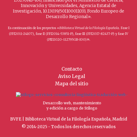
155270NB-I00, financiado por el Ministerio de Ciencia,
Innovación y Universidades, Agencia Estatal de
Investigación, 10.13039/501100011033, Fondo Europeo de
Desarrollo Regional».
Es continuación de los proyectos «
Biblioteca Virtual de la Filología Española
. Fase I
(FFI2011-24107), fase II (FFI2014-53851-P), fase III (FFI2017-82437-P) y fase IV
».
(PID2020-112795GB-I00)
Contacto
Aviso Legal
Mapa del sitio
Desarrollo web, mantenimiento
y edición a cargo de Stílogo
BVFE | Biblioteca Virtual de la Filología Española, Madrid
© 2014-2025 - Todos los derechos reservados