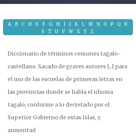
A
B
C
D
E
F
G
H
I
J
K
L
M
N
O
P
Q
R
S
T
U
V
W
X
Y
Z
Diccionario de términos comunes tagalo-
castellano. Sacado de graves autores [...] para
el uso de las escuelas de primeras letras en
las provincias donde se habla el idioma
tagalo, conforme a lo decretado por el
Superior Gobierno de estas Islas, y
aumentad