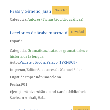
Novedad
Prats y Gimeno, Juan
Categoría:
Autores (Fichas biobibliográficas)
Novedad
Lecciones de árabe marroquí
España
Categoría:
Gramáticas, tratados gramaticales e
historia de la lengua
Autor
Vizuete y Picón, Pelayo (1872-1933)
Impresor/Editor
Sucesores de Manuel Soler
Lugar de impresión
Barcelona
Fecha
1911
Ejemplar
Universitätts- und Landesbibliothek
Sachsen Anhalt, Hal...