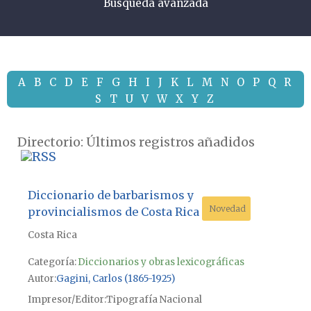
Búsqueda avanzada
A
B
C
D
E
F
G
H
I
J
K
L
M
N
O
P
Q
R
S
T
U
V
W
X
Y
Z
Directorio: Últimos registros añadidos
Diccionario de barbarismos y
Novedad
provincialismos de Costa Rica
Costa Rica
Categoría:
Diccionarios y obras lexicográficas
Autor
Gagini, Carlos (1865-1925)
Impresor/Editor
Tipografía Nacional