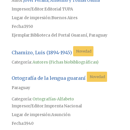
Autor
Jover Peralta, Anselmo y Tomás Osuna
Impresor/Editor
Editorial TUPA
Lugar de impresión
Buenos Aires
Fecha
1950
Ejemplar
Biblioteca del Portal Guaraní, Paraguay
Novedad
Chamizo, Luis (1894-1945)
Categoría:
Autores (Fichas biobibliográficas)
Novedad
Ortografía de la lengua guaraní
Paraguay
Categoría:
Ortografías-Alfabeto
Impresor/Editor
Imprenta Nacional
Lugar de impresión
Asunción
Fecha
1940