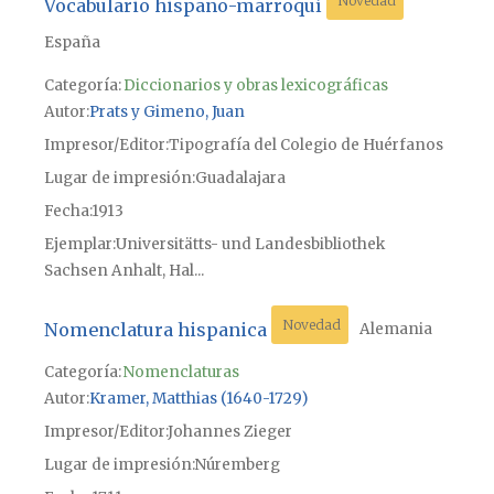
Novedad
Vocabulario hispano-marroquí
España
Categoría:
Diccionarios y obras lexicográficas
Autor
Prats y Gimeno, Juan
Impresor/Editor
Tipografía del Colegio de Huérfanos
Lugar de impresión
Guadalajara
Fecha
1913
Ejemplar
Universitätts- und Landesbibliothek
Sachsen Anhalt, Hal...
Novedad
Nomenclatura hispanica
Alemania
Categoría:
Nomenclaturas
Autor
Kramer, Matthias (1640-1729)
Impresor/Editor
Johannes Zieger
Lugar de impresión
Núremberg