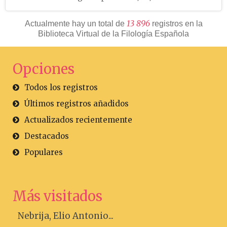
1
3
8
9
6
Actualmente hay un total de
registros en la
Biblioteca Virtual de la Filología Española
Opciones
Todos los registros
Últimos registros añadidos
Actualizados recientemente
Destacados
Populares
Más visitados
Nebrija, Elio Antonio...