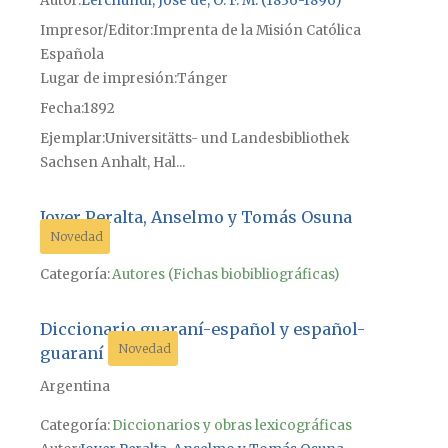
Autor
Lerchundi, José de, O. F. M. (1836-1896)
Impresor/Editor
Imprenta de la Misión Católica
Española
Lugar de impresión
Tánger
Fecha
1892
Ejemplar
Universitätts- und Landesbibliothek
Sachsen Anhalt, Hal...
Jover Peralta, Anselmo y Tomás Osuna
Novedad
Categoría:
Autores (Fichas biobibliográficas)
Diccionario guaraní-español y español-
Novedad
guaraní
Argentina
Categoría:
Diccionarios y obras lexicográficas