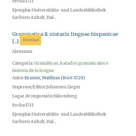
Fecha
1711
Ejemplar
Universitätts- und Landesbibliothek
Sachsen Anhalt, Hal...
Grammatica & sintaxis linguae hispanicae
Novedad
[...]
Alemania
Categoría:
Gramáticas, tratados gramaticales e
historia de la lengua
Autor
Kramer, Matthias (1640-1729)
Impresor/Editor
Johannes Zieger
Lugar de impresión
Núremberg
Fecha
1711
Ejemplar
Universitätts- und Landesbibliothek
Sachsen Anhalt, Hal...