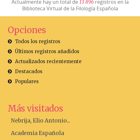
Actualmente hay un total de
registros en la
1
3
8
9
6
Biblioteca Virtual de la Filología Española
Opciones
Todos los registros
Últimos registros añadidos
Actualizados recientemente
Destacados
Populares
Más visitados
Nebrija, Elio Antonio...
Academia Española