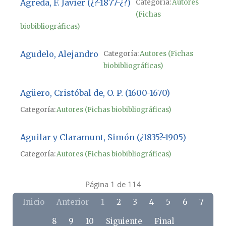
Ágreda, F. Javier (¿?-1877-¿?)
Categoría:
Autores
(Fichas
biobibliográficas)
Agudelo, Alejandro
Categoría:
Autores (Fichas
biobibliográficas)
Agüero, Cristóbal de, O. P. (1600-1670)
Categoría:
Autores (Fichas biobibliográficas)
Aguilar y Claramunt, Simón (¿1835?-1905)
Categoría:
Autores (Fichas biobibliográficas)
Página 1 de 114
Inicio
Anterior
1
2
3
4
5
6
7
8
9
10
Siguiente
Final