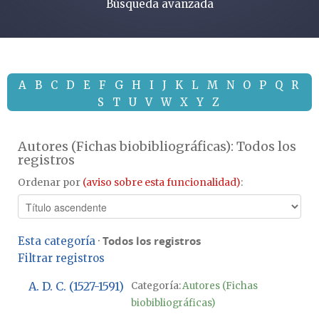
Búsqueda avanzada
A
B
C
D
E
F
G
H
I
J
K
L
M
N
O
P
Q
R
S
T
U
V
W
X
Y
Z
Autores (Fichas biobibliográficas): Todos los
registros
Ordenar por
(aviso sobre esta funcionalidad)
:
Todos los registros
Esta categoría
·
Filtrar registros
A. D. C. (1527-1591)
Categoría:
Autores (Fichas
biobibliográficas)