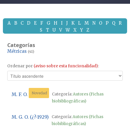
A
B
C
D
E
F
G
H
I
J
K
L
M
N
O
P
Q
R
S
T
U
V
W
X
Y
Z
Categorías
Métricas
(41)
Ordenar por
(aviso sobre esta funcionalidad)
:
Novedad
M. F. O.
Categoría:
Autores (Fichas
biobibliográficas)
M. G. O. (¿?-1929)
Categoría:
Autores (Fichas
biobibliográficas)