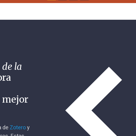
 de la
ora
n mejor
ca de
Zotero
y
tros. Estas