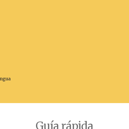
engua
Guía rápida