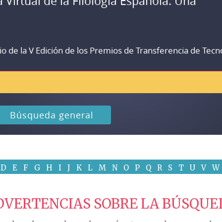
a Virtual de la Filología Española. Una
io de la V Edición de los Premios de Transferencia de Tecn
Búsqueda general
D
E
F
G
H
I
J
K
L
M
N
O
P
Q
R
S
T
U
V
W
DVERTENCIAS SOBRE LA BÚSQUE