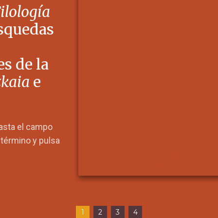
Filología
squedas
s de la
zkaia
e
hasta el campo
l término y pulsa
1
2
3
4