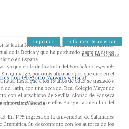
Imprimir
Informar de un error
r la latina Nebressia Veneria –actualmente Lebrija
ual de la Bética y que ha perdurado hasta nuestros
Editar este registro
manismo en España.
s, ya que en la dedicatoria del
Vocabulario español-
. Sin embargo, por otras afirmaciones que dice en el
ciones don Gregorio Mayans y Siscar
natal, hasta que a los 15 años de edad se trasladó a
ón del latín, con una beca del Real Colegio Mayor de
to con el arzobispo de Sevilla, Alonso de Fonseca
iudades españolas, entre ellas Burgos, y miembro del
e impresión
Valencia
dad. En 1475 ingresa en la universidad de Salamanca
e Gramática. Su descontento con los autores de los