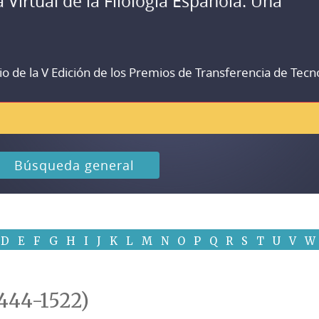
a Virtual de la Filología Española. Una
io de la V Edición de los Premios de Transferencia de Tecn
Búsqueda general
D
E
F
G
H
I
J
K
L
M
N
O
P
Q
R
S
T
U
V
W
1444-1522)