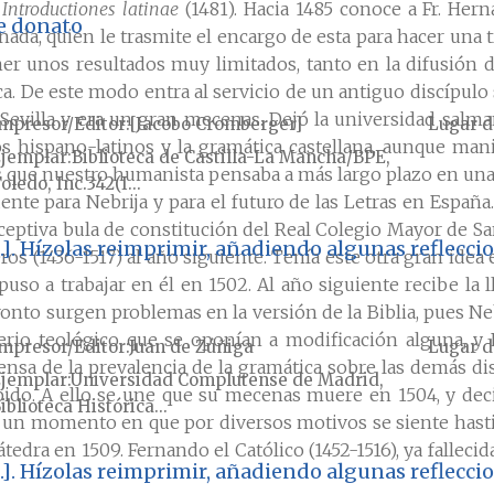
s
Introductiones latinae
(1481). Hacia 1485 conoce a Fr. Her
te donato
anada, quien le trasmite el encargo de esta para hacer una 
r unos resultados muy limitados, tanto en la difusión d
 De este modo entra al servicio de un antiguo discípulo s
 Sevilla y era un gran mecenas. Dejó la universidad salma
mpresor/Editor
[Jacobo Cromberger]
Lugar d
ios hispano-latinos y la gramática castellana, aunque ma
jemplar
Biblioteca de Castilla-La Mancha/BPE,
s que nuestro humanista pensaba a más largo plazo en una
oledo, Inc.342(I...
nte para Nebrija y para el futuro de las Letras en España.
receptiva bula de constitución del Real Colegio Mayor de S
...]. Hízolas reimprimir, añadiendo algunas reflec
s (1436-1517) al año siguiente. Tenía este otra gran idea e
puso a trabajar en él en 1502. Al año siguiente recibe la
ronto surgen problemas en la versión de la Biblia, pues Nebri
erio teológico que se oponían a modificación alguna, y 
mpresor/Editor
Juan de Zúñiga
Lugar d
fensa de la prevalencia de la gramática sobre las demás di
jemplar
Universidad Complutense de Madrid,
do. A ello se une que su mecenas muere en 1504, y decid
iblioteca Histórica...
 un momento en que por diversos motivos se siente hasti
átedra en 1509. Fernando el Católico (1452-1516), ya fallecid
...]. Hízolas reimprimir, añadiendo algunas reflec