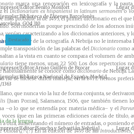
onario
marca una renovación en lexicografía y la pauta
mpresor/Editor
Benito Monfort
Lugar d
uz el
Dictionarium ex hispaniensi in latinum sermonem
o
Vo
jemplar
Biblioteca de l'Ateneu Barcelonès,
ece más probable la de 1495, el primer diccionario en el q
arcelona, GOd 310
dido. Son modernas porque prescindió de los adornos inúti
a, venían caracterizando a los diccionarios anteriores, y l
Destacado
na
abreviaturas y de la ortografía. A Nebrija no le interesaba
mple transposición de las palabras del
Diccionario
como af
 saltan a la vista en cuanto se compara el volumen de amb
ulario
tiene menos, unas 22 500. Los dos repertorios no
mpresor/Editor
Arnao Guillén de Brocar
Lugar d
 que habitualmente se conoce como
diccionario
de Nebrija. La
jemplar
Biblioteca Nacional de España, Madrid,
 no se hiciese difícil manejar, en la
BVFE
hemos preferid
/1363
llano, que nunca vio la luz de forma conjunta, se derivaron
lis
[Juan Porras], Salamanca, 1506, que también tienen l
ina –o lo que se entendía por materia médica– y el
Parvu
oces (que en las primeras ediciones carecía de título, 
ia de la lengua
 a otra, aumentando el número de entradas, o poniendo eq
mpresor/Editor
[Sancho y Sebastián Nebrija]
Lugar d
 Oriola (¿?-¿?). En la edición de 1493 de las
Introductiones,