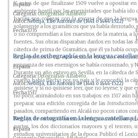
Y antes de que finalizase 1509 vuelve a opositar e
España
ambiente hostil por las enemistades que había ido
Categoría:
Ortografías-Alfabeto
hacían sus colegas con la excusa de que la lengua
Autor
Nebrija, Elio Antonio de (1441 o 1444-1522)
I
solamente a los gramáticos que ya había derrotado, s
Fecha
1735
E
o no comprendían a los maestros de la materia, a lo
1
fuentes... Sus obras disparaban dardos en todas las
cátedra de prima de Gramática, que él ya había ocu
Reglas de orthographía en la lengua castella
de la gramática
. En esta ocasión tuvo dos contrinca
venganza de sus enemigos se había consumado, y Ne
España
Durante un año estuvo en Sevilla, en la cátedra de 
Categoría:
Ortografías-Alfabeto
cuanto había hecho por su país y le concedió la cát
Autor
Nebrija, Elio Antonio de (1441 o 1444-1522)
I
quisiese, y si no quisiese leer, que no leyese; y qu
Fecha
1517
E
no poco, animándolo en sus trabajos: en 1517 aún hab
G
preparar una edición corregida de las
Introductione
pasados, compartiendo en Alcalá no pocos ratos con s
Reglas de ortografía en la lengua castellana [
Nebrija, lo cuenta él mismo, tenía un ambicioso proy
partes, los dos diccionarios mayores y, el tercero
España
estudios universitarios de la época. Publicó el
Lexic