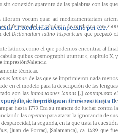
 sin conexión aparente de las palabras con las que
n illorum vocum quae ad medicamentariam artem
as es diferente del vocabulario de medicina con 2500
sta [...]. Reducidas a compendio por el P.
ón del
Dictionarium latino-hispanicum
que preparó el
te latinos, como el que podemos encontrar al final
vocabulis quibus cosmographi utuntur», capítulo X, y
e impresión
Valencia
ramente técnicas.
iones latinae
, de las que se imprimieron nada menos
rde en el modelo para la descripción de las lenguas
ltado son las
Introduciones latinas
[...]
contrapuesto el
ha, con el fin de hacer llegar a un número mayor de
purgati, ac in pristinum firme restituti a D.
ampar hasta 1773. Era su manera de luchar contra la
nunciando las
repetitio
para atacar la ignorancia de sus
, desparecida), la segunda, en la que trata la cuestión
bus
, [Juan de Porras], [Salamanca], ca. 1489, que fue