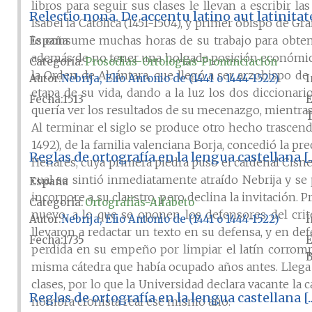
libros para seguir sus clases le llevan a escribir la
Relectio nona. De accentu latino aut latinita
Isabel la Católica (1451-1504), y primer obispo de Gr
le consume muchas horas de su trabajo para obtene
España
además de no tener una holgada posición económica.
Categoría:
Prosodias-Ortologías-Pronunciación
la Orden de Alcántara, que llegó a ser arzobispo de
Autor
Nebrija, Elio Antonio de (1441 o 1444-1522)
I
etapa de su vida, dando a la luz los dos diccionar
Fecha
1513
E
quería ver los resultados de su mecenazgo, mientra
T
Al terminar el siglo se produce otro hecho trascende
1492), de la familia valenciana Borja, concedió la p
Reglas de ortografía en la lengua castellana [
Henares, cuya primera piedra puso el cardenal Cisnero
cual se sintió inmediatamente atraído Nebrija y se 
España
incorpore a su claustro, pero declina la invitación. P
Categoría:
Ortografías-Alfabeto
nuevo, a lo que se oponen los defensores del crit
Autor
Nebrija, Elio Antonio de (1441 o 1444-1522)
I
llevaron a redactar un texto en su defensa, y en de
Fecha
1735
E
perdida en su empeño por limpiar el latín corrompi
B
misma cátedra que había ocupado años antes. Llega
clases, por lo que la Universidad declara vacante la c
Reglas de ortografía en la lengua castellana [
nombra cronista real ese mismo año.