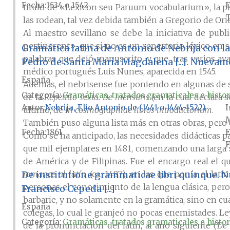
Fecha
1534 o 1542
E
título de «Lexicon seu Paruum vocabularium», la pr
T
las rodean, tal vez debida también a Gregorio de Orio
Al maestro sevillano se debe la iniciativa de publ
pertinerent», que si no es un repertorio léxico en s
Gramática latina de Antonio de Nebrija con la 
palabras que dejó manuscrito, y que, tras varios av
Pedro de Santa María Magdalena [...]. Nuevam
médico portugués Luis Nunes, aparecida en 1545.
España
Además, el nebrisense fue poniendo en algunas de s
Categoría:
Gramáticas, tratados gramaticales e histor
de la
Repetitio sexta. De mensuris
(en la cual declara 
Autor
Nebrija, Elio Antonio de (1441 o 1444-1522)
I
último, de
In cosmographiae libros introductorium
.
M
También puso alguna lista más en otras obras, pero 
Fecha
1861
E
Como se ha anticipado, las necesidades didácticas pa
F
que mil ejemplares en 1481, comenzando una larga se
de América y de Filipinas. Fue el encargo real el 
romance al latín
(ca. 1487), en las que ponía el lat
De institutione grammaticae libri quinque. Nu
personas el conocimiento de la lengua clásica, pero
Francisco Cepeda [...]
barbarie, y no solamente en la gramática, sino en cu
España
colegas, lo cual le granjeó no pocas enemistades. Le
Categoría:
Gramáticas, tratados gramaticales e histor
de la pronunciación del latín, al año siguiente (
De 