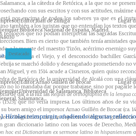
n Salamanca, a la cátedra de Retórica, a la que no se pre
 cosechando con sus escritos y con sus actitudes, máxime
 está por encima de todos los saberes ya que es el ins
mpresor/Editor
Juan de Zúñiga
Lugar d
ino también a los juristas que no entendían los textos que
jemplar
Biblioteca Nacional de España, Madrid,
s teólogos que no podían interpretar las Sagradas Escritur
/48030
 direcciones. Bien es cierto que también tenía amistades q
pado, a la muerte del maestro Tizón, acérrimo enemigo suy
Destacado
na
ntes, Herrera el Viejo, y el desconocido bachiller Garcí
brija se marchó dolido y desengañado prometiendo no vol
San Miguel, y en 1514 acude a Cisneros, quien quiso recon
edra de Retórica de la universidad de Alcalá con una cláus
mpresor/Editor
Arnao Guillén de Brocar
Lugar d
e esto no lo mandaba dar porque trabajase, sino por pagarle
jemplar
Universidad de Salamanca, Biblioteca
ría de dar a la luz las
Reglas de orthographía en la lengua c
eneral, Salamanca...
s
(1523), que no vería impresa. Los últimos años de su vi
u buen amigo el impresor Arnao Guillén de Brocar (ca. 1460
...]. Hízolas reimprimir, añadiendo algunas reflec
ecto lingüístico: un gran repertorio léxico, la gramática y
, un gran diccionario latino con las voces de Derecho, Me
on hoc est Dictionarium ex sermone latino in hispaniensem