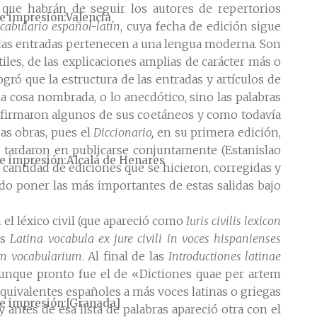
 que habrán de seguir los autores de repertorios
e impresión
Valencia
cabulario español-latín
, cuya fecha de edición sigue
ue las entradas pertenecen a una lengua moderna. Son
les, de las explicaciones amplias de carácter más o
ogró que la estructura de las entradas y artículos de
 la cosa nombrada, o lo anecdótico, sino las palabras
irmaron algunos de sus coetáneos y como todavía
as obras, pues el
Diccionario,
en su primera edición,
 tardaron en publicarse conjuntamente (Estanislao
e impresión
Alcalá de Henares
 cantidad de ediciones que se hicieron, corregidas y
o poner las más importantes de estas salidas bajo
 el léxico civil (que apareció como
Iuris civilis lexicon
os
Latina vocabula ex jure civili in voces hispanienses
m vocabularium
. Al final de las
Introductiones latinae
aunque pronto fue el de «Dictiones quae per artem
uivalentes españoles a más voces latinas o griegas
e impresión
[Granada]
y antes de esa lista de palabras apareció otra con el