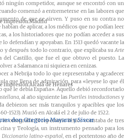
sentó ningún competidor, aunque se encontró con un
 cuando comenzó a entremeterse en las labores que
trumento de que se sirven. Y puso en su contra no
e impresión
Madrid
 habían de aplicar, a los médicos que no podían leer
as, a los historiadores que no podían acceder a sus
ue lo defendían y apoyaban. En 1513 quedó vacante la
o y después todo lo contrario, que explicaba su
Arte
a del Castillo, que fue el que obtuvo el puesto. La
ver a Salamanca ni siquiera en cenizas.
ocer a Nebrija todo lo que representaba y agradecer
ula que llena de admiración, para «leyese lo que él
e impresión
Alcalá de Henares
 lo que le debía España». Aquello debió reconfortarlo
astellana
, al año siguiente las
Pueriles introductiones
y
da debieron ser más tranquilos y apacibles que los
-1523). Murió en Alcalá el 2 de julio de 1522.
ciones don Gregorio Mayans y Siscar
 la ortografía. El repertorio léxico constaba de tres
dicina y Teología, un instrumento pensado para los
o
Diccionario latino-español
, en el portentoso año de