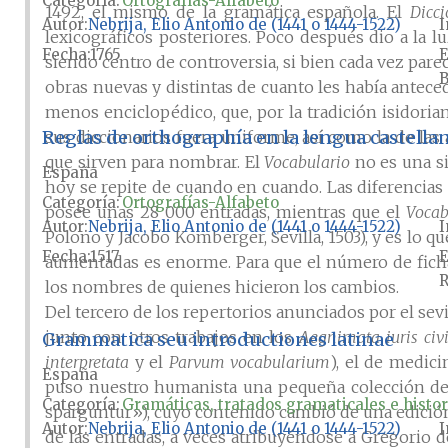
Categoría:
Ortografías-Alfabeto
1492, el mismo de la gramática española. El
Dicci
Autor
Nebrija, Elio Antonio de (1441 o 1444-1522)
I
lexicográficos posteriores. Poco después dio a la l
Fecha
1765
E
siendo centro de controversia, si bien cada vez par
B
obras nuevas y distintas de cuanto les había antece
menos enciclopédico, que, por la tradición isidorian
Reglas de orthographía en la lengua castella
sus diccionarios fuera uniforme, así como la de las 
que sirven para nombrar. El
Vocabulario
no es una si
España
hoy se repite de cuando en cuando. Las diferencias
Categoría:
Ortografías-Alfabeto
posee unas 28 000 entradas, mientras que el
Vocab
Autor
Nebrija, Elio Antonio de (1441 o 1444-1522)
I
Polono y Jacobo Komberger, Sevilla, 1503), y es lo
Fecha
1517
E
aumentadas es enorme. Para que el número de fichas
R
los nombres de quienes hicieron los cambios.
Del tercero de los repertorios anunciados por el sevi
junto con otros trabajos en los
Aegnimata iuris civi
Grammatica seu introductiones latinae
interpretata
y el
Parvum vocabularium
), el de medic
España
puso nuestro humanista una pequeña colección de v
Categoría:
Gramáticas, tratados gramaticales e histor
sparguntur»), cuyo contenido cambió de una edición
Autor
Nebrija, Elio Antonio de (1441 o 1444-1522)
I
de las entradas, a veces atribuyéndose a Gregorio de