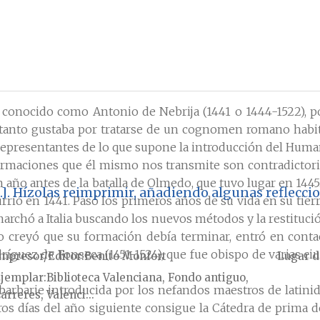
conocido como Antonio de Nebrija (1441 o 1444-1522), po
él tanto gustaba por tratarse de un cognomen romano habit
s representantes de lo que supone la introducción del Hu
formaciones que él mismo nos transmite son contradictoria
año antes de la batalla de Olmedo, que tuvo lugar en 1445
...]. Hízolas reimprimir, añadiendo algunas reflec
ó en 1441. Pasó los primeros años de su vida en su tierra 
marchó a Italia buscando los nuevos métodos y la restituci
creyó que su formación debía terminar, entró en contac
dríguez de Fonseca (1451-1524), que fue obispo de varias c
mpresor/Editor
Benito Monfort
Lugar d
jemplar
Biblioteca Valenciana, Fondo antiguo,
barbarie introducida por los nefandos maestros de latini
arreres, Valenci...
ros días del año siguiente consigue la Cátedra de prima d