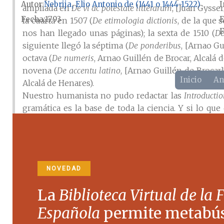
Autor
Nebrija, Elio Antonio de (1441 o 1444-1522)
I
ampliada en
De vi ac potestate litterarum
, [Juan Gysser
Fecha
1793
E
la cuarta en 1507 (
De etimologia dictionis
, de la que 
F
nos han llegado unas páginas); la sexta de 1510 (
De
siguiente llegó la séptima (
De ponderibus
, [Arnao Gu
octava (
De numeris
, Arnao Guillén de Brocar, Alcalá
novena (
De accentu latino
, [Arnao Guillén de Brocar],
Inicio
An
Alcalá de Henares).
Nuestro humanista no pudo redactar las
Introducti
gramática es la base de toda la ciencia. Y si lo que
lengua latina, una vez alcanzada su meta, pudo ded
que nueva mente hizo el maestro Antonio de Lebrija sob
versión latina ni la bilingüe de sus
Introductiones.
Con
ponerla a la misma altura que el latín.
NOVEDAD
En su concepción, divide la gramática en cuatro part
segundo de la prosodia y la sílaba, en el tercero d
La
Biblioteca Virtual de la 
partes de la oración: nombre, pronombre, artículo, 
sintaxis y de las doce partes de la oración (aunque 
Española
permite metabú
castellana para los que de estraña lengua querrán d