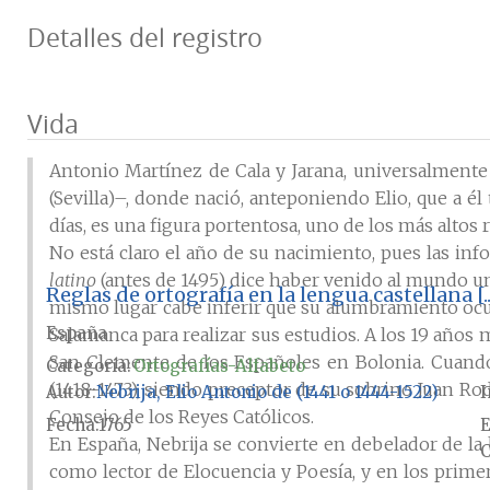
Detalles del registro
Vida
Antonio Martínez de Cala y Jarana, universalmente 
(Sevilla)–, donde nació, anteponiendo Elio, que a 
días, es una figura portentosa, uno de los más alto
No está claro el año de su nacimiento, pues las in
latino
(antes de 1495) dice haber venido al mundo un 
Reglas de ortografía en la lengua castellana [
mismo lugar cabe inferir que su alumbramiento ocurri
España
Salamanca para realizar sus estudios. A los 19 años 
San Clemente de los Españoles en Bolonia. Cuando 
Categoría:
Ortografías-Alfabeto
(1418-1473), siendo preceptor de su sobrino Juan Ro
Autor
Nebrija, Elio Antonio de (1441 o 1444-1522)
I
Consejo de los Reyes Católicos.
Fecha
1765
E
En España, Nebrija se convierte en debelador de la 
C
como lector de Elocuencia y Poesía, y en los prime