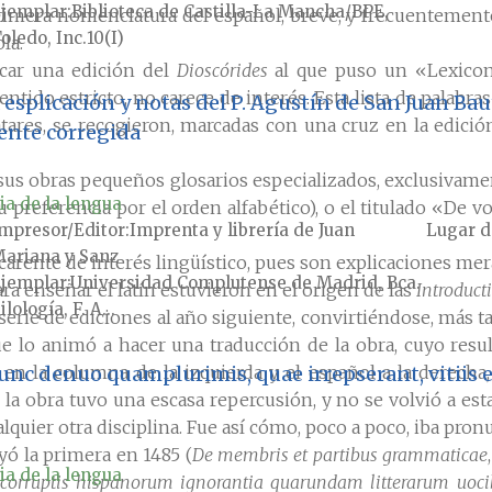
jemplar
Biblioteca de Castilla-La Mancha/BPE,
imera nomenclatura del español, breve, y frecuentemente
oledo, Inc.10(I)
la.
icar una edición del
Dioscórides
al que puso un «Lexico
entido estricto, no carece de interés. Esta lista de palabr
esplicación y notas del P. Agustín de San Juan Bauti
atares, se recogieron, marcadas con una cruz en la edici
ente corregida
us obras pequeños glosarios especializados, exclusivamen
ia de la lengua
su preferencia por el orden alfabético), o el titulado «De 
mpresor/Editor
Imprenta y librería de Juan
Lugar d
ariana y Sanz
carente de interés lingüístico, pues son explicaciones me
jemplar
Universidad Complutense de Madrid, Bca.
ra enseñar el latín estuvieron en el origen de las
Introduct
ilología, F. A...
rie de ediciones al año siguiente, convirtiéndose, más ta
que lo animó a hacer una traducción de la obra, cuyo resu
ín en la columna de la izquierda y el español a la derec
nc denuo quamplurimis, quae irrepserant, vitiis ex
 la obra tuvo una escasa repercusión, y no se volvió a est
alquier otra disciplina. Fue así cómo, poco a poco, iba pro
yó la primera en 1485 (
De membris et partibus grammaticae
ia de la lengua
corruptis hispanorum ignorantia quarundam litterarum uoci