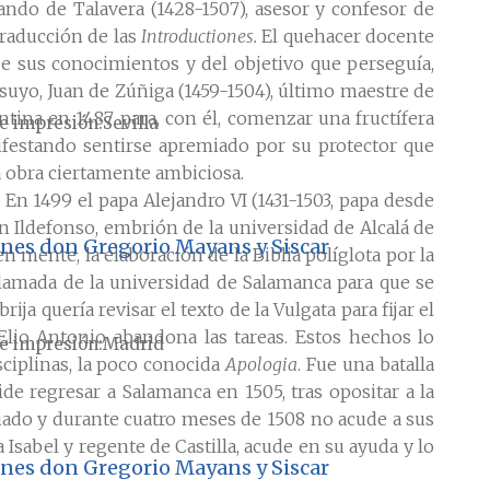
nando de Talavera (1428-1507), asesor y confesor de
traducción de las
Introductiones.
El quehacer docente
e sus conocimientos y del objetivo que perseguía,
uyo, Juan de Zúñiga (1459-1504), último maestre de
ntina en 1487 para, con él, comenzar una fructífera
e impresión
Sevilla
nifestando sentirse apremiado por su protector que
 obra ciertamente ambiciosa.
 En 1499 el papa Alejandro VI (1431-1503, papa desde
an Ildefonso, embrión de la universidad de Alcalá de
ciones don Gregorio Mayans y Siscar
n mente, la elaboración de la Biblia políglota por la
 llamada de la universidad de Salamanca para que se
ja quería revisar el texto de la Vulgata para fijar el
Elio Antonio abandona las tareas. Estos hechos lo
e impresión
Madrid
sciplinas, la poco conocida
Apologia
. Fue una batalla
e regresar a Salamanca en 1505, tras opositar a la
ado y durante cuatro meses de 1508 no acude a sus
a Isabel y regente de Castilla, acude en su ayuda y lo
ciones don Gregorio Mayans y Siscar