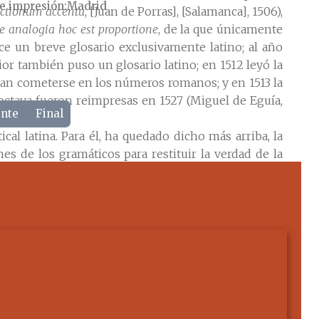
e impresión
Madrid
ictionum accentu
, [Juan de Porras], [Salamanca], 1506),
e analogia hoc est proportione
, de la que únicamente
rece un breve glosario exclusivamente latino; al año
rior también puso un glosario latino; en 1512 leyó la
olían cometerse en los números romanos; y en 1513 la
octava fueron reimpresas en 1527 (Miguel de Eguía,
ente
Final
al latina. Para él, ha quedado dicho más arriba, la
nes de los gramáticos para restituir la verdad de la
a, aparecida en aquel admirable año 1492:
Gramática
ngua moderna, redactada de sin tener en cuenta ni la
a lengua en los siglos venideros, y dignificarla hasta
ro libros: en el primero trata de la ortografía, en el
 de etimología, sino, más bien a la morfología y las
erbio y conjunción) y dicción, y en el cuarto de la
to libro titulado «De las introduciones de la lengua