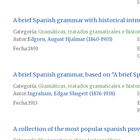
D
A brief Spanish grammar with historical intr
Categoría:
Gramáticas, tratados gramaticales e histor
Autor
Edgren, August Hjalmar (1840-1903)
I
Fecha
1891
E
G
A brief Spanish grammar, based on "A brief 
Categoría:
Gramáticas, tratados gramaticales e histor
Autor
Ingraham, Edgar Shugert (1876-1938)
I
Fecha
1913
E
P
A collection of the most popular spanish pro