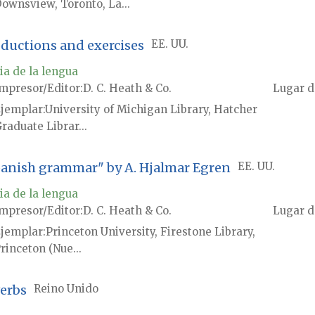
ownsview, Toronto, La...
oductions and exercises
EE. UU.
ia de la lengua
mpresor/Editor
D. C. Heath & Co.
Lugar d
jemplar
University of Michigan Library, Hatcher
raduate Librar...
Spanish grammar" by A. Hjalmar Egren
EE. UU.
ia de la lengua
mpresor/Editor
D. C. Heath & Co.
Lugar d
jemplar
Princeton University, Firestone Library,
rinceton (Nue...
verbs
Reino Unido