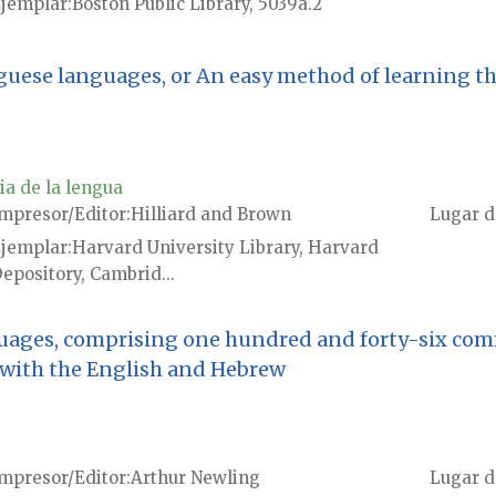
jemplar
Boston Public Library, 5039a.2
guese languages, or An easy method of learning t
ia de la lengua
mpresor/Editor
Hilliard and Brown
Lugar d
jemplar
Harvard University Library, Harvard
epository, Cambrid...
guages, comprising one hundred and forty-six com
s with the English and Hebrew
mpresor/Editor
Arthur Newling
Lugar d