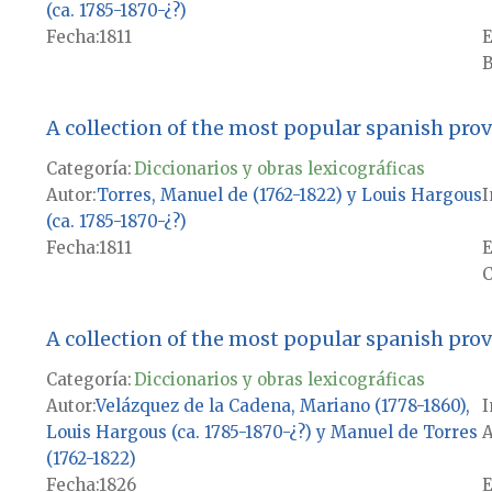
(ca. 1785-1870-¿?)
Fecha
1811
E
B
A collection of the most popular spanish pro
Categoría:
Diccionarios y obras lexicográficas
Autor
Torres, Manuel de (1762-1822) y Louis Hargous
I
(ca. 1785-1870-¿?)
Fecha
1811
E
C
A collection of the most popular spanish pro
Categoría:
Diccionarios y obras lexicográficas
Autor
Velázquez de la Cadena, Mariano (1778-1860),
I
Louis Hargous (ca. 1785-1870-¿?) y Manuel de Torres
A
(1762-1822)
Fecha
1826
E