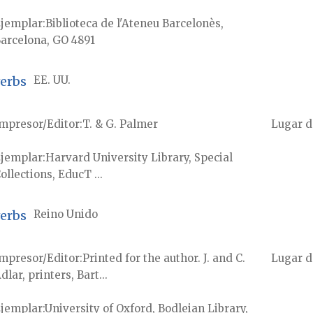
jemplar
Biblioteca de l'Ateneu Barcelonès,
arcelona, GO 4891
verbs
EE. UU.
mpresor/Editor
T. & G. Palmer
Lugar d
jemplar
Harvard University Library, Special
ollections, EducT ...
verbs
Reino Unido
mpresor/Editor
Printed for the author. J. and C.
Lugar d
dlar, printers, Bart...
jemplar
University of Oxford, Bodleian Library,