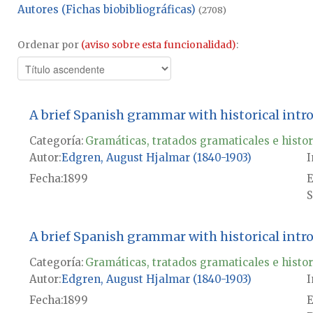
Autores (Fichas biobibliográficas)
(2708)
Ordenar por
(aviso sobre esta funcionalidad)
:
A brief Spanish grammar with historical intr
Categoría:
Gramáticas, tratados gramaticales e histor
Autor
Edgren, August Hjalmar (1840-1903)
I
Fecha
1899
E
S
A brief Spanish grammar with historical intr
Categoría:
Gramáticas, tratados gramaticales e histor
Autor
Edgren, August Hjalmar (1840-1903)
I
Fecha
1899
E