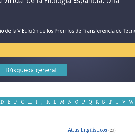
a Virtual de la Filología Española. Una
io de la V Edición de los Premios de Transferencia de Tecn
Búsqueda general
D
E
F
G
H
I
J
K
L
M
N
O
P
Q
R
S
T
U
V
W
Atlas lingüísticos
(23)