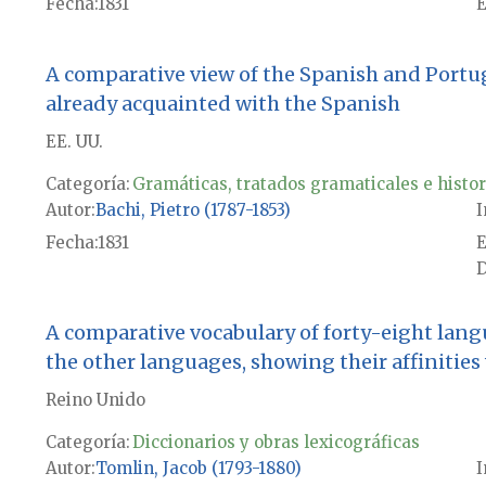
Fecha
1831
E
A comparative view of the Spanish and Portu
already acquainted with the Spanish
EE. UU.
Categoría:
Gramáticas, tratados gramaticales e histor
Autor
Bachi, Pietro (1787-1853)
I
Fecha
1831
E
D
A comparative vocabulary of forty-eight lan
the other languages, showing their affinitie
Reino Unido
Categoría:
Diccionarios y obras lexicográficas
Autor
Tomlin, Jacob (1793-1880)
I