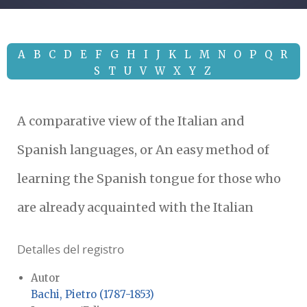
A
B
C
D
E
F
G
H
I
J
K
L
M
N
O
P
Q
R
S
T
U
V
W
X
Y
Z
A comparative view of the Italian and
Spanish languages, or An easy method of
learning the Spanish tongue for those who
are already acquainted with the Italian
Detalles del registro
Autor
Bachi, Pietro (1787-1853)