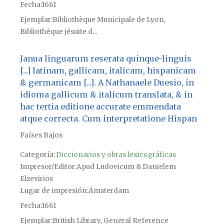
Fecha
1661
Ejemplar
Bibliothèque Municipale de Lyon,
Bibliothèque jésuite d...
Janua linguarum reserata quinque-linguis
[...] latinam, gallicam, italicam, hispanicam
& germanicam [...]. A Nathanaele Duesio, in
idioma gallicum & italicum translata, & in
hac tertia editione accurate emmendata
atque correcta. Cum interpretatione Hispan
Países Bajos
Categoría:
Diccionarios y obras lexicográficas
Impresor/Editor
Apud Ludovicum & Danielem
Elzevirios
Lugar de impresión
Ámsterdam
Fecha
1661
Ejemplar
British Library, General Reference