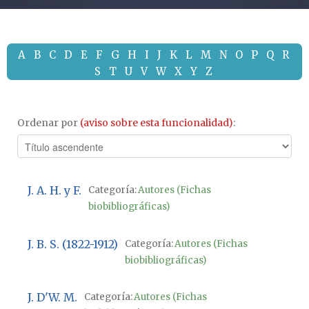
A
B
C
D
E
F
G
H
I
J
K
L
M
N
O
P
Q
R
S
T
U
V
W
X
Y
Z
Ordenar por
(aviso sobre esta funcionalidad)
:
J. A. H. y F.
Categoría:
Autores (Fichas
biobibliográficas)
J. B. S. (1822-1912)
Categoría:
Autores (Fichas
biobibliográficas)
J. D'W. M.
Categoría:
Autores (Fichas