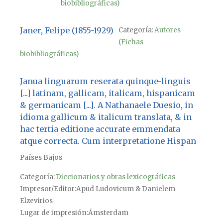
biobibliográficas)
Janer, Felipe (1855-1929)
Categoría:
Autores
(Fichas
biobibliográficas)
Janua linguarum reserata quinque-linguis
[...] latinam, gallicam, italicam, hispanicam
& germanicam [...]. A Nathanaele Duesio, in
idioma gallicum & italicum translata, & in
hac tertia editione accurate emmendata
atque correcta. Cum interpretatione Hispan
Países Bajos
Categoría:
Diccionarios y obras lexicográficas
Impresor/Editor
Apud Ludovicum & Danielem
Elzevirios
Lugar de impresión
Ámsterdam