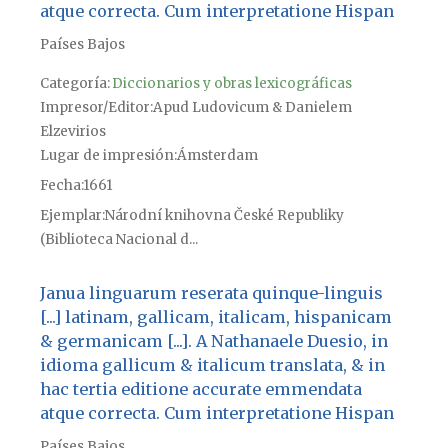
atque correcta. Cum interpretatione Hispan
Países Bajos
Categoría:
Diccionarios y obras lexicográficas
Impresor/Editor
Apud Ludovicum & Danielem
Elzevirios
Lugar de impresión
Ámsterdam
Fecha
1661
Ejemplar
Národní knihovna České Republiky
(Biblioteca Nacional d...
Janua linguarum reserata quinque-linguis
[...] latinam, gallicam, italicam, hispanicam
& germanicam [...]. A Nathanaele Duesio, in
idioma gallicum & italicum translata, & in
hac tertia editione accurate emmendata
atque correcta. Cum interpretatione Hispan
Países Bajos