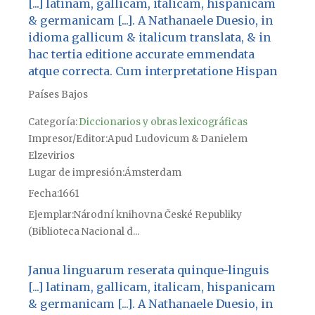
[...] latinam, gallicam, italicam, hispanicam
& germanicam [...]. A Nathanaele Duesio, in
idioma gallicum & italicum translata, & in
hac tertia editione accurate emmendata
atque correcta. Cum interpretatione Hispan
Países Bajos
Categoría:
Diccionarios y obras lexicográficas
Impresor/Editor
Apud Ludovicum & Danielem
Elzevirios
Lugar de impresión
Ámsterdam
Fecha
1661
Ejemplar
Národní knihovna České Republiky
(Biblioteca Nacional d...
Janua linguarum reserata quinque-linguis
[...] latinam, gallicam, italicam, hispanicam
& germanicam [...]. A Nathanaele Duesio, in