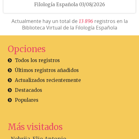
Filología Española 03/08/2026
Actualmente hay un total de
registros en la
1
3
8
9
6
Biblioteca Virtual de la Filología Española
Opciones
Todos los registros
Últimos registros añadidos
Actualizados recientemente
Destacados
Populares
Más visitados
Nebrija, Elio Antonio...