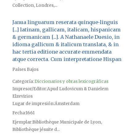
Collection, Londres,...
Janua linguarum reserata quinque-linguis
[...] latinam, gallicam, italicam, hispanicam
& germanicam [...]. A Nathanaele Duesio, in
idioma gallicum & italicum translata, & in
hac tertia editione accurate emmendata
atque correcta. Cum interpretatione Hispan
Países Bajos
Categoría:
Diccionarios y obras lexicográficas
Impresor/Editor
Apud Ludovicum & Danielem
Elzevirios
Lugar de impresión
Ámsterdam
Fecha
1661
Ejemplar
Bibliothèque Municipale de Lyon,
Bibliothèque jésuite d...