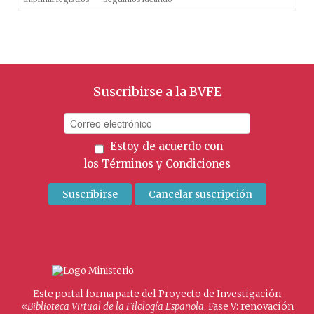
Suscribirse a la BVFE
Estoy de acuerdo con
los
Términos y Condiciones
Este portal forma parte del Proyecto de Investigación
«
Biblioteca Virtual de la Filología Española
. Fase V: renovación