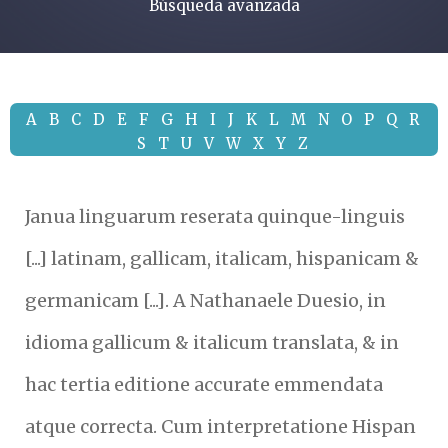
Búsqueda avanzada
A
B
C
D
E
F
G
H
I
J
K
L
M
N
O
P
Q
R
S
T
U
V
W
X
Y
Z
Janua linguarum reserata quinque-linguis
[...] latinam, gallicam, italicam, hispanicam &
germanicam [...]. A Nathanaele Duesio, in
idioma gallicum & italicum translata, & in
hac tertia editione accurate emmendata
atque correcta. Cum interpretatione Hispan