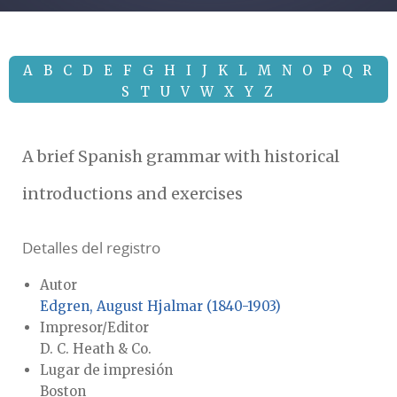
A
B
C
D
E
F
G
H
I
J
K
L
M
N
O
P
Q
R
S
T
U
V
W
X
Y
Z
A brief Spanish grammar with historical
introductions and exercises
Detalles del registro
Autor
Edgren, August Hjalmar (1840-1903)
Impresor/Editor
D. C. Heath & Co.
Lugar de impresión
Boston