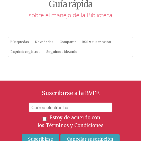
Guía rápida
sobre el manejo de la Biblioteca
Búsquedas
Novedades
Compartir
RSS y suscripción
Imprimir registros
Seguimos ideando
Suscribirse a la BVFE
Estoy de acuerdo con
los
Términos y Condiciones