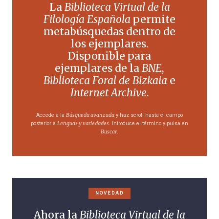
La
Biblioteca Virtual de la
Filología Española
permite
metabúsquedas dentro de
los ejemplares.
Disponible para
ejemplares de la
BNE
,
Biblioteca Foral de Bizkaia
e
Internet Archive
.
Búsqueda avanzada
Accede a la
y haz scroll hasta el campo
Lenguas y variedades
posterior a
. Introduce el término y pulsa en
Buscar
.
NOVEDAD
Ahora la
Biblioteca Virtual de la