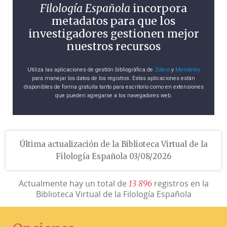
Filología Española
incorpora
metadatos para que los
investigadores gestionen mejor
nuestros recursos
Utiliza las aplicaciones de gestión bibliográfica de
Zotero
y
Mendeley
para manejar los datos de los registros. Estas aplicaciones están
disponibles de forma gratuita tanto para escritorio como en extensiones
que pueden agregarse a los navegadores web.
Última actualización de la Biblioteca Virtual de la
Filología Española 03/08/2026
Actualmente hay un total de
registros en la
1
3
8
9
6
Biblioteca Virtual de la Filología Española