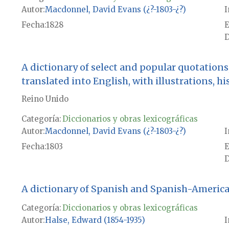
Autor
Macdonnel, David Evans (¿?-1803-¿?)
I
Fecha
1828
E
D
A dictionary of select and popular quotations,
translated into English, with illustrations, hi
Reino Unido
Categoría:
Diccionarios y obras lexicográficas
Autor
Macdonnel, David Evans (¿?-1803-¿?)
I
Fecha
1803
E
D
A dictionary of Spanish and Spanish-American 
Categoría:
Diccionarios y obras lexicográficas
Autor
Halse, Edward (1854-1935)
I