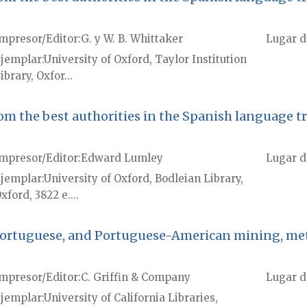
mpresor/Editor
G. y W. B. Whittaker
Lugar d
jemplar
University of Oxford, Taylor Institution
ibrary, Oxfor...
m the best authorities in the Spanish language tran
mpresor/Editor
Edward Lumley
Lugar d
jemplar
University of Oxford, Bodleian Library,
xford, 3822 e....
Portuguese, and Portuguese-American mining, meta
mpresor/Editor
C. Griffin & Company
Lugar d
jemplar
University of California Libraries,