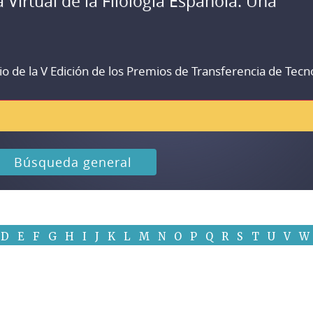
a Virtual de la Filología Española. Una
io de la V Edición de los Premios de Transferencia de Tecn
Búsqueda general
D
E
F
G
H
I
J
K
L
M
N
O
P
Q
R
S
T
U
V
W