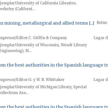
jemplar
University of California Libraries,
erkeley (Californi...
mining, metallurgical and allied terms [...]
Reino
mpresor/Editor
C. Griffin & Company
Lugar d
jemplar
University of Wisconsin, Wendt Library
Engineering), M...
m the best authorities in the Spanish language tran
mpresor/Editor
G. y W. B. Whittaker
Lugar d
jemplar
University of Michigan Library, Special
ollections Asa...
m the best authorities in the Spanish language tran