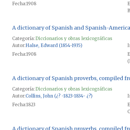
Fecha
1908
E
B
A dictionary of Spanish and Spanish-American 
Categoría:
Diccionarios y obras lexicográficas
Autor
Halse, Edward (1854-1935)
I
Fecha
1908
E
(
A dictionary of Spanish proverbs, compiled fro
Categoría:
Diccionarios y obras lexicográficas
Autor
Collins, John (¿? -1823-1834- ¿?)
I
Fecha
1823
E
C
A dictionary of Spanish proverbs, compiled fro