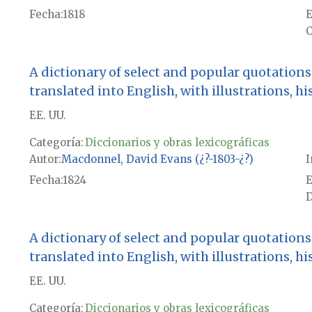
Fecha
1818
E
C
A dictionary of select and popular quotations,
translated into English, with illustrations, hi
EE. UU.
Categoría:
Diccionarios y obras lexicográficas
Autor
Macdonnel, David Evans (¿?-1803-¿?)
I
Fecha
1824
E
D
A dictionary of select and popular quotations,
translated into English, with illustrations, hi
EE. UU.
Categoría:
Diccionarios y obras lexicográficas