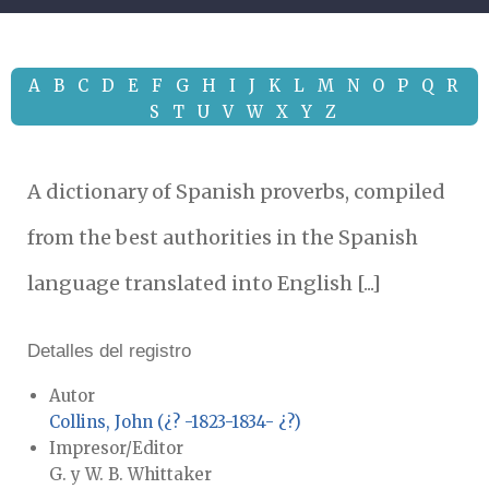
A
B
C
D
E
F
G
H
I
J
K
L
M
N
O
P
Q
R
S
T
U
V
W
X
Y
Z
A dictionary of Spanish proverbs, compiled
from the best authorities in the Spanish
language translated into English [...]
Detalles del registro
Autor
Collins, John (¿? -1823-1834- ¿?)
Impresor/Editor
G. y W. B. Whittaker