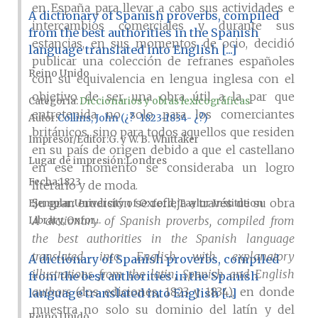
en España para llevar a cabo sus actividades e
A dictionary of Spanish proverbs, compiled
intercambios comerciales y durante sus
from the best authorities in the Spanish
estancias, en sus momentos de ocio, decidió
language translated into English [...]
publicar una colección de refranes españoles
Reino Unido
con su equivalencia en lengua inglesa con el
objetivo de ser una obra útil a la par que
Categoría:
Diccionarios y obras lexicográficas
entretenida no solo para los comerciantes
Autor
Collins, John (¿? -1823-1834- ¿?)
británicos, sino para todos aquellos que residen
Impresor/Editor
G. y W. B. Whittaker
en su país de origen debido a que el castellano
Lugar de impresión
Londres
en ese momento se consideraba un logro
Fecha
1823
literario y de moda.
Su gran erudición se refleja a través de su obra
Ejemplar
University of Oxford, Taylor Institution
A dictionary of Spanish proverbs, compiled from
Library, Oxfor...
the best authorities in the Spanish language
translated into English with explanatory
A dictionary of Spanish proverbs, compiled
illustrations from the latin, Spanish and English
from the best authorities in the Spanish
authors
(dos ediciones, 1823 y 1834), en donde
language translated into English [...]
muestra no solo su dominio del latín y del
Reino Unido