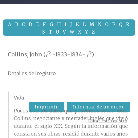
A
B
C
D
E
F
G
H
I
J
K
L
M
N
O
P
Q
R
S
T
U
V
W
X
Y
Z
Collins, John (¿? -1823-1834- ¿?)
Detalles del registro
Vida
Imprimir
Informar de un error
Pocos son los datos que poseemos sobre John
Collins, negociante y mercader inglés que vivió
Editar este registro
durante el siglo XIX. Según la información que
consta en sus obras, residió durante varios años