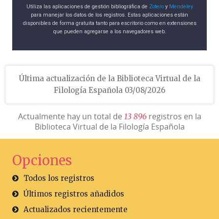
Utiliza las aplicaciones de gestión bibliográfica de
Zotero
y
Mendeley
para manejar los datos de los registros. Estas aplicaciones están
disponibles de forma gratuita tanto para escritorio como en extensiones
que pueden agregarse a los navegadores web.
Última actualización de la Biblioteca Virtual de la
Filología Española 03/08/2026
Actualmente hay un total de
registros en la
1
3
8
9
6
Biblioteca Virtual de la Filología Española
Opciones
Todos los registros
Últimos registros añadidos
Actualizados recientemente