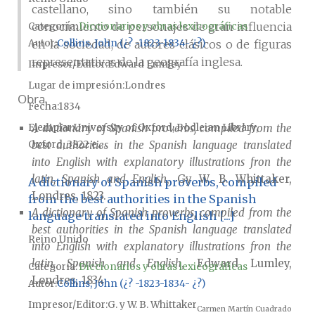
castellano, sino también su notable
conocimiento de personajes de gran influencia
Categoría:
Diccionarios y obras lexicográficas
Autor
Collins, John (¿? -1823-1834- ¿?)
en la sociedad, de autores clásicos o de figuras
representativas de la geografía inglesa.
Impresor/Editor
Edward Lumley
Lugar de impresión
Londres
Obra
Fecha
1834
Ejemplar
University of Oxford, Bodleian Library,
A dictionary of Spanish proverbs, compiled from the
Oxford, 3822 e....
best authorities in the Spanish language translated
into English with explanatory illustrations fron the
latin, Spanish and English
, Gy W. B. Whittaker,
A dictionary of Spanish proverbs, compiled
Londres, 1823.
from the best authorities in the Spanish
A dictionary of Spanish proverbs, compiled from the
language translated into English [...]
best authorities in the Spanish language translated
Reino Unido
into English with explanatory illustrations fron the
latin, Spanish and English
, Edward Lumley,
Categoría:
Diccionarios y obras lexicográficas
Londres, 1834.
Autor
Collins, John (¿? -1823-1834- ¿?)
Impresor/Editor
G. y W. B. Whittaker
Carmen Martín Cuadrado