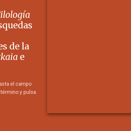
Filología
squedas
s de la
zkaia
e
hasta el campo
l término y pulsa