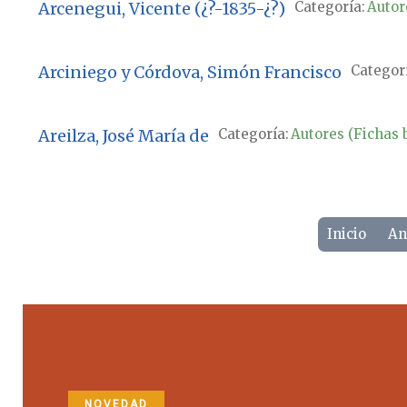
Arcenegui, Vicente (¿?-1835-¿?)
Categoría:
Autor
Arciniego y Córdova, Simón Francisco
Categorí
Areilza, José María de
Categoría:
Autores (Fichas b
Inicio
An
NOVEDAD