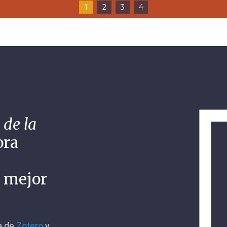
1
2
3
4
 de la
ora
n mejor
ca de
Zotero
y