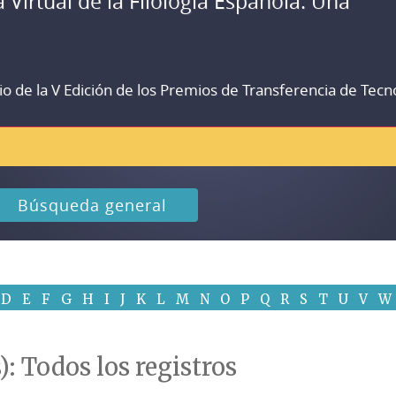
a Virtual de la Filología Española. Una
io de la V Edición de los Premios de Transferencia de Tecn
Búsqueda general
D
E
F
G
H
I
J
K
L
M
N
O
P
Q
R
S
T
U
V
W
): Todos los registros