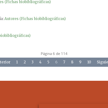
es (Fichas biobibliográficas)
a:
Autores (Fichas biobibliográficas)
iobibliográficas)
Página 6 de 114
terior
1
2
3
4
5
6
7
8
9
10
Sigui