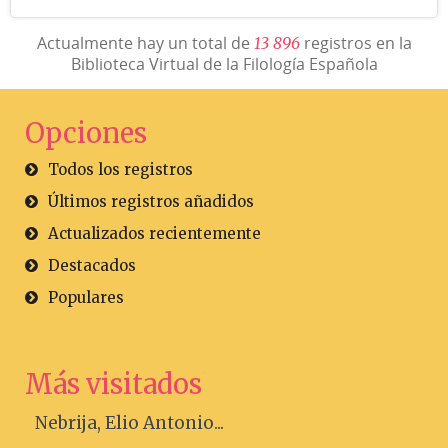
Actualmente hay un total de
registros en la
1
3
8
9
6
Biblioteca Virtual de la Filología Española
Opciones
Todos los registros
Últimos registros añadidos
Actualizados recientemente
Destacados
Populares
Más visitados
Nebrija, Elio Antonio...