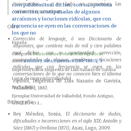
incorrectos y, a su lado, se presentan las
cien palabras mal dichas, con su oportuna
variantes normativas.
corrección, acompañadas de algunos
arcaísmos y locuciones ridículas, que con
frecuencia se oyen en las conversaciones de
Obra
los que no
Corrección de lenguaje, ó sea Diccionario de
España
disparates, que contiene más de mil y cien palabras
mal dichas, con su oportunidad corrección,
Categoría:
Diccionarios y obras lexicográficas
acompañadas de algunos arcaísmos y locuciones
Autor
Antolín y Sáez, Francisco (181?-1867-¿?)
ridículas, que con frecuencia se oyen en las
Impresor/Editor
Imprenta de Luis Nazario de Gaviria
conversaciones de lo que no conocen bien el idioma
Lugar de impresión
Valladolid
español
, Imprenta de Luis Nazario de Gaviria,
Fecha
1867
Valladolid, 1867.
Ejemplar
Universidad de Valladolid, Fondo Antiguo,
Bibliografía
U/Bc LEG 03-1...
Rey Méndez, Sonia,
El diccionario de dudas,
dificultades e incorrecciones en el siglo XIX: Antolín y
Sáez (1867) y Orellana (1871)
, Axax, Lugo, 2009.