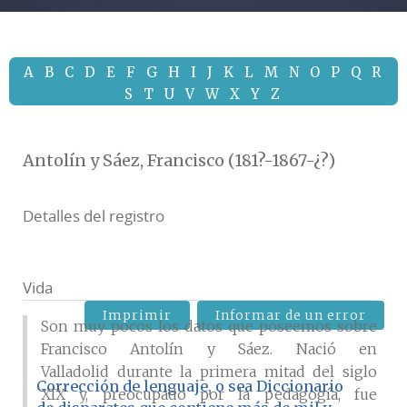
A
B
C
D
E
F
G
H
I
J
K
L
M
N
O
P
Q
R
S
T
U
V
W
X
Y
Z
Antolín y Sáez, Francisco (181?-1867-¿?)
Detalles del registro
Vida
Imprimir
Informar de un error
Son muy pocos los datos que poseemos sobre
Francisco Antolín y Sáez. Nació en
Valladolid durante la primera mitad del siglo
Corrección de lenguaje, o sea Diccionario
XIX y, preocupado por la pedagogía, fue