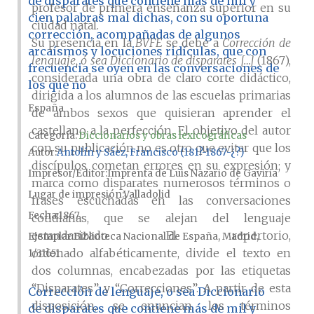
de disparates que contiene más de mil y
profesor de primera enseñanza superior en su
cien palabras mal dichas, con su oportuna
ciudad natal.
corrección, acompañadas de algunos
Su presencia en la
BVFE
se debe a
Corrección de
arcaísmos y locuciones ridículas, que con
lenguaje, ó sea Diccionario de disparates […]
(1867),
frecuencia se oyen en las conversaciones de
considerada una obra de claro corte didáctico,
los que no
dirigida a los alumnos de las escuelas primarias
España
de ambos sexos que quisieran aprender el
castellano a la perfección. El objetivo del autor
Categoría:
Diccionarios y obras lexicográficas
con su publicación no es otro que evitar que los
Autor
Antolín y Sáez, Francisco (181?-1867-¿?)
discípulos cometan errores en su expresión; y
Impresor/Editor
Imprenta de Luis Nazario de Gaviria
marca como disparates numerosos términos o
Lugar de impresión
Valladolid
frases escuchadas en las conversaciones
Fecha
1867
cotidianas, que se alejan del lenguaje
estandarizado. El repertorio,
Ejemplar
Biblioteca Nacional de España, Madrid,
ordenado alfabéticamente, divide el texto en
1/31651
dos columnas, encabezadas por las etiquetas
“Disparates” y “Correcciones”. A partir de esta
Corrección de lenguaje, o sea Diccionario
disposición, se enuncian los términos
de disparates que contiene más de mil y