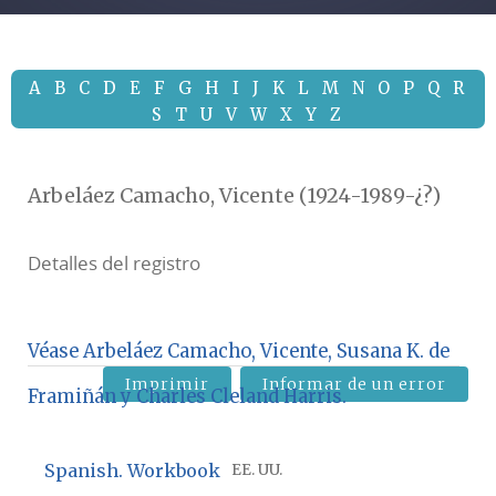
A
B
C
D
E
F
G
H
I
J
K
L
M
N
O
P
Q
R
S
T
U
V
W
X
Y
Z
Arbeláez Camacho, Vicente (1924-1989-¿?)
Detalles del registro
Véase Arbeláez Camacho, Vicente, Susana K. de
Imprimir
Informar de un error
Framiñán y Charles Cleland Harris.
Spanish. Workbook
EE. UU.