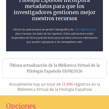
Filología Española
incorpora
metadatos para que los
investigadores gestionen mejor
nuestros recursos
Utiliza las aplicaciones de gestión bibliográfica de
Zotero
y
Mendeley
para manejar los datos de los registros. Estas aplicaciones están
disponibles de forma gratuita tanto para escritorio como en extensiones
que pueden agregarse a los navegadores web.
Última actualización de la Biblioteca Virtual de la
Filología Española 03/08/2026
Actualmente hay un total de
registros en la
1
3
8
9
6
Biblioteca Virtual de la Filología Española
Opciones