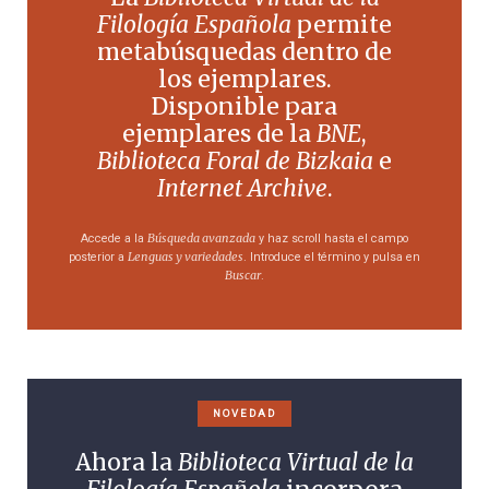
Filología Española
permite
metabúsquedas dentro de
los ejemplares.
Disponible para
ejemplares de la
BNE
,
Biblioteca Foral de Bizkaia
e
Internet Archive
.
Búsqueda avanzada
Accede a la
y haz scroll hasta el campo
Lenguas y variedades
posterior a
. Introduce el término y pulsa en
Buscar
.
NOVEDAD
Ahora la
Biblioteca Virtual de la