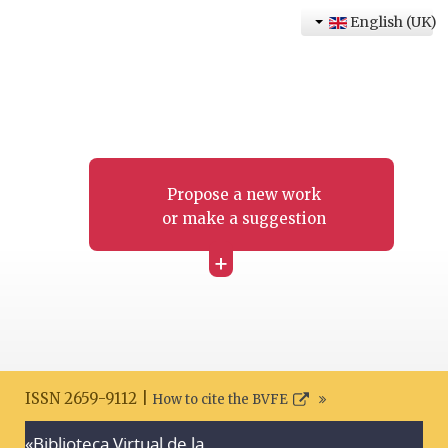
English (UK)
Propose a new work
or make a suggestion
+
ISSN 2659-9112 |
How to cite the BVFE
«Biblioteca Virtual de la
Search disclaimer