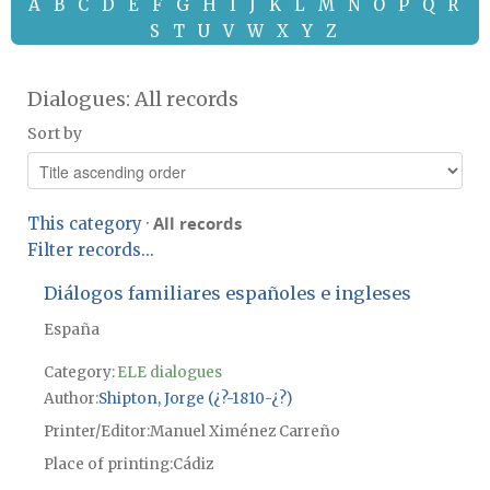
A
B
C
D
E
F
G
H
I
J
K
L
M
N
O
P
Q
R
S
T
U
V
W
X
Y
Z
Dialogues: All records
Sort by
All records
This category
·
Filter records...
Diálogos familiares españoles e ingleses
España
Category:
ELE dialogues
Author
Shipton, Jorge (¿?-1810-¿?)
Printer/Editor
Manuel Ximénez Carreño
Place of printing
Cádiz