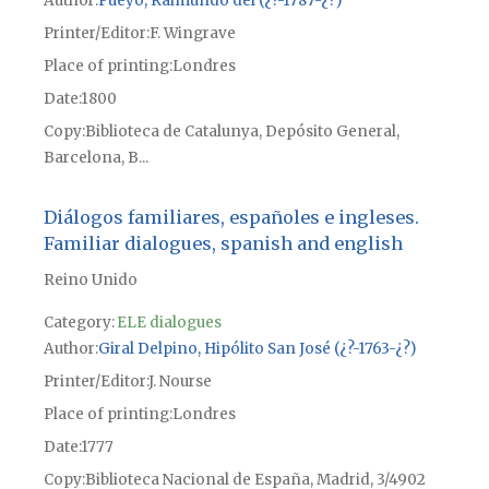
Author
Pueyo, Raimundo del (¿?-1787-¿?)
Printer/Editor
F. Wingrave
Place of printing
Londres
Date
1800
Copy
Biblioteca de Catalunya, Depósito General,
Barcelona, B...
Diálogos familiares, españoles e ingleses.
Familiar dialogues, spanish and english
Reino Unido
Category:
ELE dialogues
Author
Giral Delpino, Hipólito San José (¿?-1763-¿?)
Printer/Editor
J. Nourse
Place of printing
Londres
Date
1777
Copy
Biblioteca Nacional de España, Madrid, 3/4902