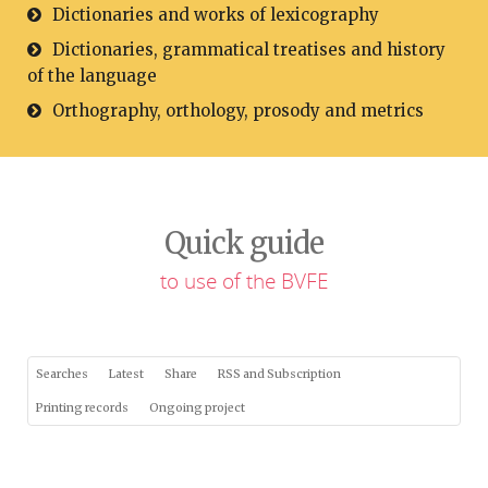
Dictionaries and works of lexicography
Dictionaries, grammatical treatises and history
of the language
Orthography, orthology, prosody and metrics
Quick guide
to use of the BVFE
Searches
Latest
Share
RSS and Subscription
Printing records
Ongoing project