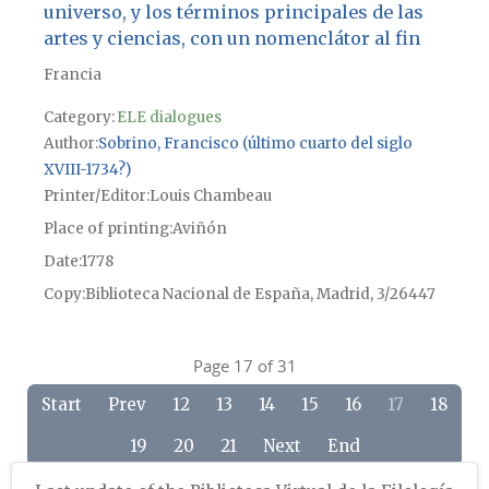
universo, y los términos principales de las
artes y ciencias, con un nomenclátor al fin
Francia
Category:
ELE dialogues
Author
Sobrino, Francisco (último cuarto del siglo
XVIII-1734?)
Printer/Editor
Louis Chambeau
Place of printing
Aviñón
Date
1778
Copy
Biblioteca Nacional de España, Madrid, 3/26447
Page 17 of 31
Start
Prev
12
13
14
15
16
17
18
19
20
21
Next
End