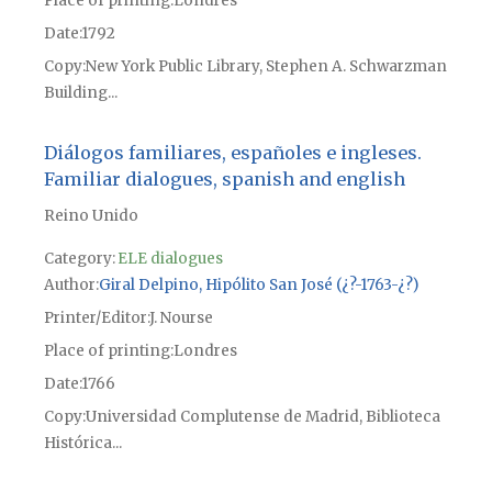
Place of printing
Londres
Date
1792
Copy
New York Public Library, Stephen A. Schwarzman
Building...
Diálogos familiares, españoles e ingleses.
Familiar dialogues, spanish and english
Reino Unido
Category:
ELE dialogues
Author
Giral Delpino, Hipólito San José (¿?-1763-¿?)
Printer/Editor
J. Nourse
Place of printing
Londres
Date
1766
Copy
Universidad Complutense de Madrid, Biblioteca
Histórica...