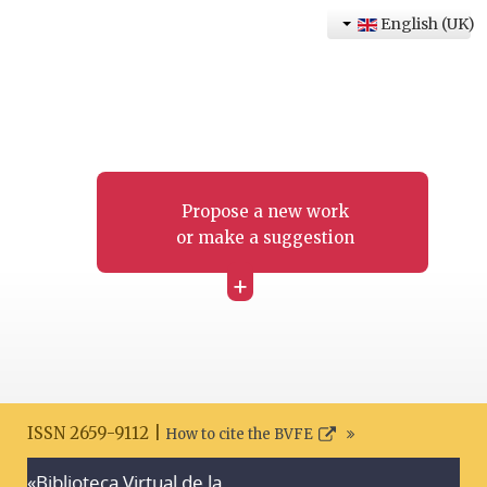
English (UK)
Propose a new work
or make a suggestion
+
ISSN 2659-9112 |
How to cite the BVFE
«Biblioteca Virtual de la
Search disclaimer