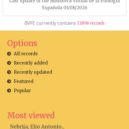
Last update of the Biblioteca Virtual de la Filología
Española 03/08/2026
BVFE currently contains
1
3
8
9
6
r
e
c
o
r
d
s
Options
All records
Recently added
Recently updated
Featured
Popular
Most viewed
Nebrija, Elio Antonio...