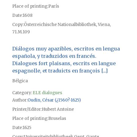
Place of printing
París
Date
1608
Copy
Österreichische Nationalbibliothek, Viena,
71.M.109
Diálogos muy apazibles, escritos en lengua
española, y traduzidos en francés.
Dialogues fort plaisans, escrits en langue
espagnolle, et traduicts en françois [...]
Bélgica
Category:
ELE dialogues
Author
Oudin, César (¿1560?-1625)
Printer/Editor
Hubert Antoine
Place of printing
Bruselas
Date
1625
Copy
Universiteitsbibliotheek Gent, Gante,