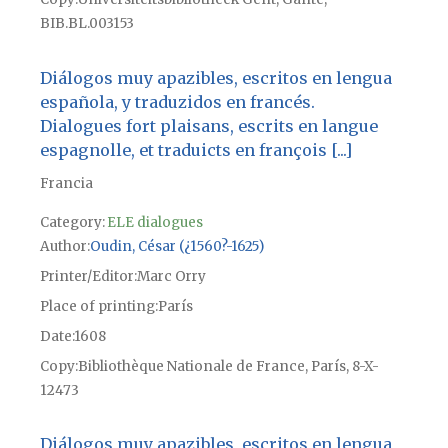
BIB.BL.003153
Diálogos muy apazibles, escritos en lengua
española, y traduzidos en francés.
Dialogues fort plaisans, escrits en langue
espagnolle, et traduicts en françois [...]
Francia
Category:
ELE dialogues
Author
Oudin, César (¿1560?-1625)
Printer/Editor
Marc Orry
Place of printing
París
Date
1608
Copy
Bibliothèque Nationale de France, París, 8-X-
12473
Diálogos muy apazibles, escritos en lengua