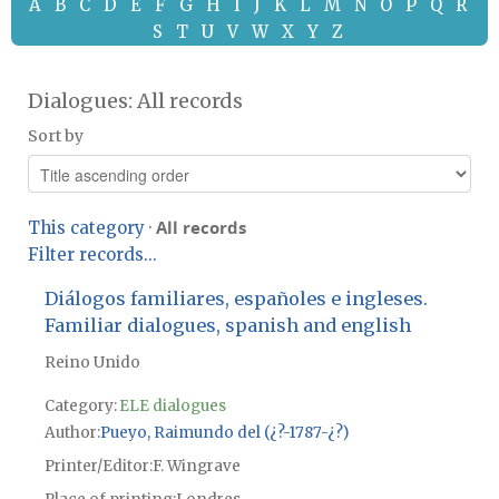
A
B
C
D
E
F
G
H
I
J
K
L
M
N
O
P
Q
R
S
T
U
V
W
X
Y
Z
Dialogues: All records
Sort by
All records
This category
·
Filter records...
Diálogos familiares, españoles e ingleses.
Familiar dialogues, spanish and english
Reino Unido
Category:
ELE dialogues
Author
Pueyo, Raimundo del (¿?-1787-¿?)
Printer/Editor
F. Wingrave