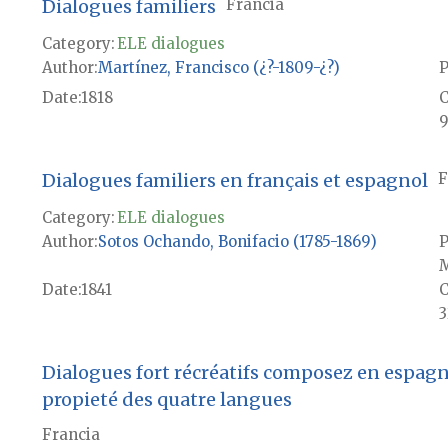
Dialogues familiers
Francia
Category:
ELE dialogues
Author
Martínez, Francisco (¿?-1809-¿?)
P
Date
1818
9
Dialogues familiers en français et espagnol
F
Category:
ELE dialogues
Author
Sotos Ochando, Bonifacio (1785-1869)
P
M
Date
1841
3
Dialogues fort récréatifs composez en espagno
propieté des quatre langues
Francia