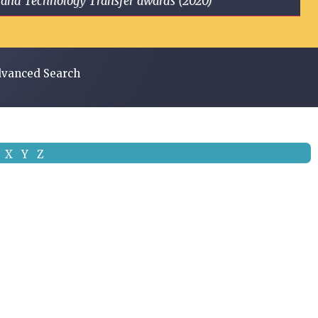
ge and Technology Transfer awards (2020)
vanced Search
X
Y
Z