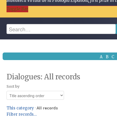
Biblioteca Virtual de la Filología Española, first prize
Toggle Bar
A
B
C
Dialogues: All records
Sort by
All records
This category
·
Filter records...