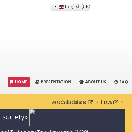
English (UK)
HOME
PRESENTATION
ABOUT US
FAQ
|
Search disclaimer
Java
r society»