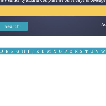
 in the V edition of Madrid Complutense University's Knowled
Ad
Search
D
E
F
G
H
I
J
K
L
M
N
O
P
Q
R
S
T
U
V
W