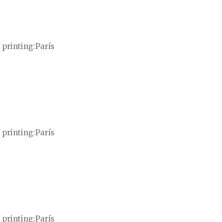
 printing
París
 printing
París
 printing
París