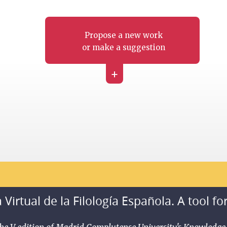
Propose a new work
or make a suggestion
+
 Virtual de la Filología Española. A tool fo