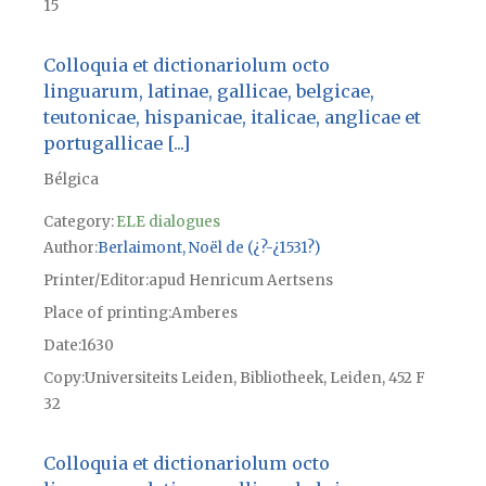
15
Colloquia et dictionariolum octo
linguarum, latinae, gallicae, belgicae,
teutonicae, hispanicae, italicae, anglicae et
portugallicae [...]
Bélgica
Category:
ELE dialogues
Author
Berlaimont, Noël de (¿?-¿1531?)
Printer/Editor
apud Henricum Aertsens
Place of printing
Amberes
Date
1630
Copy
Universiteits Leiden, Bibliotheek, Leiden, 452 F
32
Colloquia et dictionariolum octo