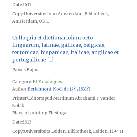
Date
1631
Copy
Universiteit van Amsterdam, Bibliotheek,
Ámsterdam, OK ...
Colloquia et dictionariolum octo
linguarum, latinae, gallicae, belgicae,
teutonicae, hispanicae, italicae, anglicae et
portugallicae [...]
Países Bajos
Category:
ELE dialogues
Author
Berlaimont, Noël de (¿?-¿1531?)
Printer/Editor
apud Martinum Abrahami F. vander
Nolck
Place of printing
Flesinga
Date
1613
Copy
Universiteits Leiden, Bibliotheek, Leiden, 1194 H