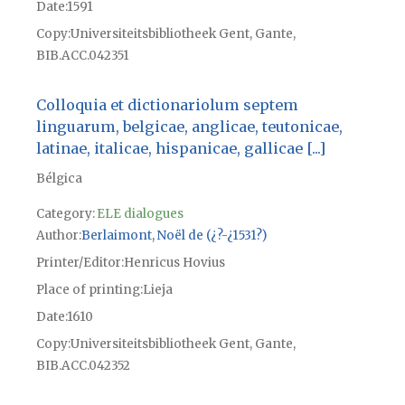
Date
1591
Copy
Universiteitsbibliotheek Gent, Gante,
BIB.ACC.042351
Colloquia et dictionariolum septem
linguarum, belgicae, anglicae, teutonicae,
latinae, italicae, hispanicae, gallicae [...]
Bélgica
Category:
ELE dialogues
Author
Berlaimont, Noël de (¿?-¿1531?)
Printer/Editor
Henricus Hovius
Place of printing
Lieja
Date
1610
Copy
Universiteitsbibliotheek Gent, Gante,
BIB.ACC.042352