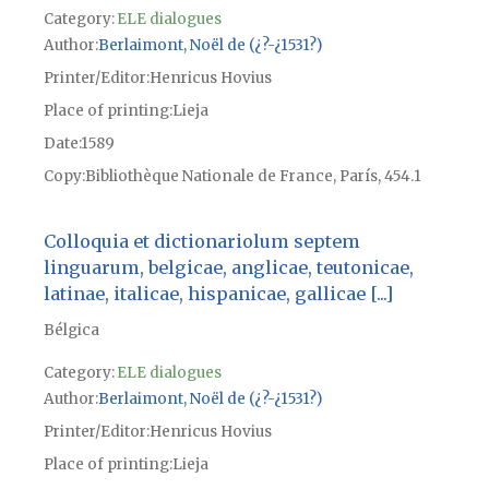
Category:
ELE dialogues
Author
Berlaimont, Noël de (¿?-¿1531?)
Printer/Editor
Henricus Hovius
Place of printing
Lieja
Date
1589
Copy
Bibliothèque Nationale de France, París, 454.1
Colloquia et dictionariolum septem
linguarum, belgicae, anglicae, teutonicae,
latinae, italicae, hispanicae, gallicae [...]
Bélgica
Category:
ELE dialogues
Author
Berlaimont, Noël de (¿?-¿1531?)
Printer/Editor
Henricus Hovius
Place of printing
Lieja