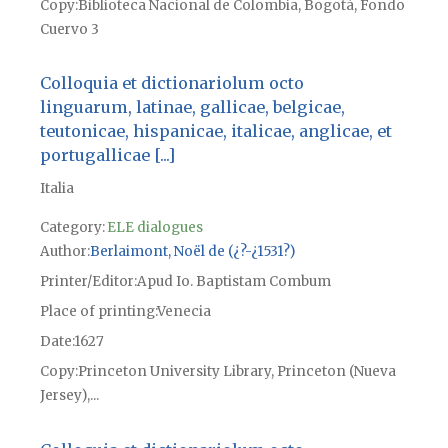
Copy
Biblioteca Nacional de Colombia, Bogotá, Fondo
Cuervo 3
Colloquia et dictionariolum octo
linguarum, latinae, gallicae, belgicae,
teutonicae, hispanicae, italicae, anglicae, et
portugallicae [...]
Italia
Category:
ELE dialogues
Author
Berlaimont, Noël de (¿?-¿1531?)
Printer/Editor
Apud Io. Baptistam Combum
Place of printing
Venecia
Date
1627
Copy
Princeton University Library, Princeton (Nueva
Jersey),...