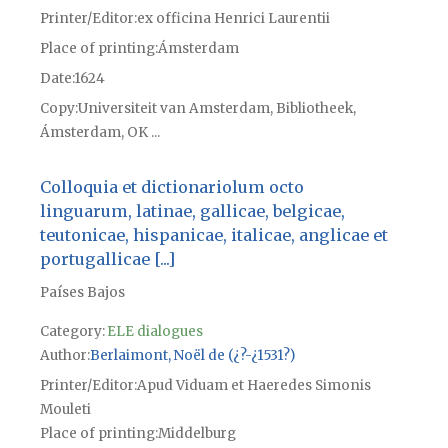
Printer/Editor
ex officina Henrici Laurentii
Place of printing
Ámsterdam
Date
1624
Copy
Universiteit van Amsterdam, Bibliotheek,
Ámsterdam, OK ...
Colloquia et dictionariolum octo
linguarum, latinae, gallicae, belgicae,
teutonicae, hispanicae, italicae, anglicae et
portugallicae [...]
Países Bajos
Category:
ELE dialogues
Author
Berlaimont, Noël de (¿?-¿1531?)
Printer/Editor
Apud Viduam et Haeredes Simonis
Mouleti
Place of printing
Middelburg