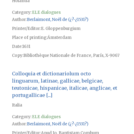
Holanda
Category:
ELE dialogues
Author
Berlaimont, Noël de (¿?-¿1531?)
Printer/Editor
E. Gloppenburgium
Place of printing
Ámsterdam
Date
1631
Copy
Bibliothèque Nationale de France, París, X-9067
Colloquia et dictionariolum octo
linguarum, latinae, gallicae, belgicae,
teutonicae, hispanicae, italicae, anglicae, et
portugallicae [...]
Italia
Category:
ELE dialogues
Author
Berlaimont, Noël de (¿?-¿1531?)
Printer/Editor
Apud Io. Baptistam Combum