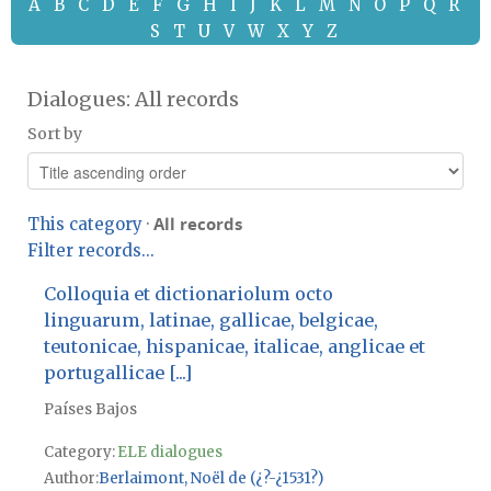
A
B
C
D
E
F
G
H
I
J
K
L
M
N
O
P
Q
R
S
T
U
V
W
X
Y
Z
Dialogues: All records
Sort by
All records
This category
·
Filter records...
Colloquia et dictionariolum octo
linguarum, latinae, gallicae, belgicae,
teutonicae, hispanicae, italicae, anglicae et
portugallicae [...]
Países Bajos
Category:
ELE dialogues
Author
Berlaimont, Noël de (¿?-¿1531?)