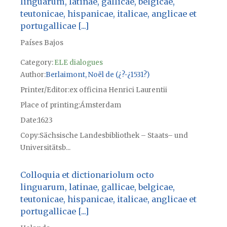
linguarum, latinae, gallicae, belgicae,
teutonicae, hispanicae, italicae, anglicae et
portugallicae [...]
Países Bajos
Category:
ELE dialogues
Author
Berlaimont, Noël de (¿?-¿1531?)
Printer/Editor
ex officina Henrici Laurentii
Place of printing
Ámsterdam
Date
1623
Copy
Sächsische Landesbibliothek – Staats– und
Universitätsb...
Colloquia et dictionariolum octo
linguarum, latinae, gallicae, belgicae,
teutonicae, hispanicae, italicae, anglicae et
portugallicae [...]