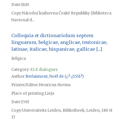
Date
1610
Copy
Národní knihovna České Republiky (Biblioteca
Nacional d...
Colloquia et dictionariolum septem
linguarum, belgicae, anglicae, teutonicae,
latinae, italicae, hispanicae, gallicae [...]
Bélgica
Category:
ELE dialogues
Author
Berlaimont, Noël de (¿?-¿1531?)
Printer/Editor
Henricus Hovius
Place of printing
Lieja
Date
1591
Copy
Universiteits Leiden, Bibliotheek, Leiden, 180 H
17