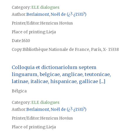
Category:
ELE dialogues
Author
Berlaimont, Noël de (¿?-¿1531?)
Printer/Editor
Henricus Hovius
Place of printing
Lieja
Date
1610
Copy
Bibliothèque Nationale de France, París, X- 15338
Colloquia et dictionariolum septem
linguarum, belgicae, anglicae, teutonicae,
latinae, italicae, hispanicae, gallicae [...]
Bélgica
Category:
ELE dialogues
Author
Berlaimont, Noël de (¿?-¿1531?)
Printer/Editor
Henricus Hovius
Place of printing
Lieja