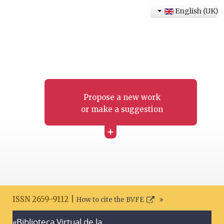
English (UK)
Propose a new work
or make a suggestion
+
ISSN 2659-9112 |
How to cite the BVFE
«Biblioteca Virtual de la
Search disclaimer