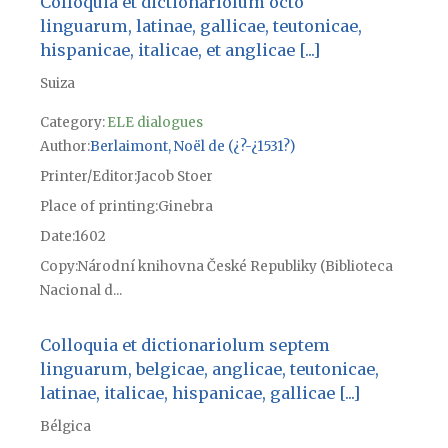
Colloquia et dictionariolum octo
linguarum, latinae, gallicae, teutonicae,
hispanicae, italicae, et anglicae [...]
Suiza
Category:
ELE dialogues
Author
Berlaimont, Noël de (¿?-¿1531?)
Printer/Editor
Jacob Stoer
Place of printing
Ginebra
Date
1602
Copy
Národní knihovna České Republiky (Biblioteca
Nacional d...
Colloquia et dictionariolum septem
linguarum, belgicae, anglicae, teutonicae,
latinae, italicae, hispanicae, gallicae [...]
Bélgica