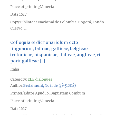
Place of printing
Venecia
Date
1627
Copy
Biblioteca Nacional de Colombia, Bogotá, Fondo
Cuervo, ...
Colloquia et dictionariolum octo
linguarum, latinae, gallicae, belgicae,
teutonicae, hispanicae, italicae, anglicae, et
portugallicae [...]
Italia
Category:
ELE dialogues
Author
Berlaimont, Noël de (¿?-¿1531?)
Printer/Editor
Apud Io. Baptistam Combum
Place of printing
Venecia
Date
1627