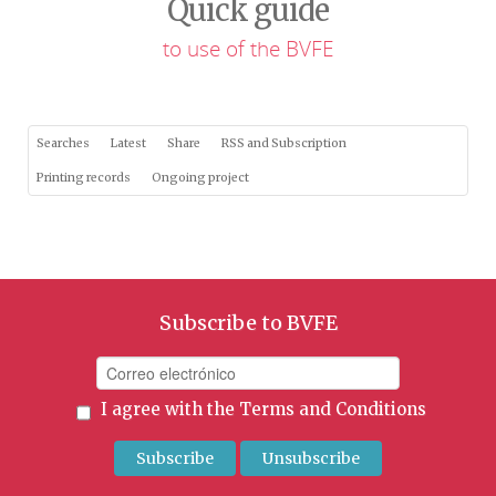
Quick guide
to use of the BVFE
Searches
Latest
Share
RSS and Subscription
Printing records
Ongoing project
Subscribe to BVFE
I agree with the
Terms and Conditions