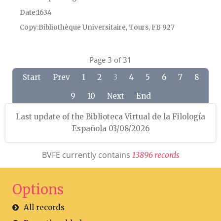
Date
1634
Copy
Bibliothèque Universitaire, Tours, FB 927
Page 3 of 31
Start
Prev
1
2
3
4
5
6
7
8
9
10
Next
End
Last update of the Biblioteca Virtual de la Filología
Española 03/08/2026
BVFE currently contains
1
3
8
9
6
r
e
c
o
r
d
s
Options
All records