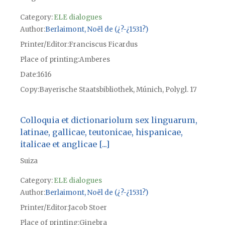
Category:
ELE dialogues
Author
Berlaimont, Noël de (¿?-¿1531?)
Printer/Editor
Franciscus Ficardus
Place of printing
Amberes
Date
1616
Copy
Bayerische Staatsbibliothek, Múnich, Polygl. 17
Colloquia et dictionariolum sex linguarum,
latinae, gallicae, teutonicae, hispanicae,
italicae et anglicae [...]
Suiza
Category:
ELE dialogues
Author
Berlaimont, Noël de (¿?-¿1531?)
Printer/Editor
Jacob Stoer
Place of printing
Ginebra