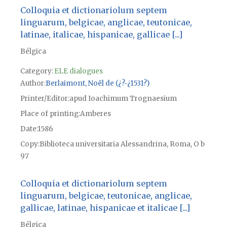
Colloquia et dictionariolum septem
linguarum, belgicae, anglicae, teutonicae,
latinae, italicae, hispanicae, gallicae [...]
Bélgica
Category:
ELE dialogues
Author
Berlaimont, Noël de (¿?-¿1531?)
Printer/Editor
apud Ioachimum Trognaesium
Place of printing
Amberes
Date
1586
Copy
Biblioteca universitaria Alessandrina, Roma, O b
97
Colloquia et dictionariolum septem
linguarum, belgicae, teutonicae, anglicae,
gallicae, latinae, hispanicae et italicae [...]
Bélgica