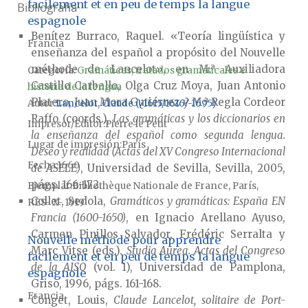
facilement et en peu de temps la langue
Bibliografía
espagnole
Benítez Burraco, Raquel. «Teoría lingüística y
Francia
enseñanza del español a propósito del Nouvelle
méthode de Lancelot», en M.ª Auxiliadora
Categoría:
Gramáticas, tratados gramaticales e
Castillo Carballo, Olga Cruz Moya, Juan Antonio
historia de la lengua
Platero, Juan Mora Gutiérrez y M.ª Regla Cordeor
Autor
Lancelot, Claude (¿1615/1616?-1695)
Raffo (coords.),
Las gramáticas y los diccionarios en
Impresor/Editor
Pierre le Petit
la enseñanza del español como segunda lengua.
Lugar de impresión
París
Deseo y realidad (Actas del XV Congreso Internacional
Fecha
1660
de ASELE)
, Universidad de Sevilla, Sevilla, 2005,
págs. 166-172.
Ejemplar
Bibliothèque Nationale de France, París,
Collet, Sedola,
Gramáticos y gramáticas: España EN
RES- X- 1919
Francia (1600-1650)
, en Ignacio Arellano Ayuso,
Carmen Pinillos Salvador, Frédéric Serralta y
Nouvelle méthode pour apprendre
Marc Vitse (eds.).
Studia Aurea. Actas del Congreso
facilement et en peu de temps la langue
de la AISO
(vol. 1), Universidad de Pamplona,
espagnole
Griso, 1996, págs. 161-168.
Francia
Conget, Louis,
Claude Lancelot, solitaire de Port-