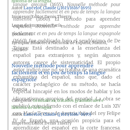
historia de la lengua
langue grecque
(1655),
Nouvelle méthode pour
Autor
Lancelot, Claude (¿1615/1616?-1695)
apprendre facilement et en peu de temps la langue
Impresor/Editor
Denis Thierry
italienne
(1660). El método para aprender
Lugar de impresión
París
español,
Nouvelle méthode pour apprendre
facilement et en peu de temps la langue espagnole
Fecha
1681
(1660), fue publicado bajo el seudónimo de De
Ejemplar
Biblioteca Nacional de España, Madrid,
Trigny. Está destinado a la enseñanza del
2/62967
español para extranjeros y, según algunos
autores carece de sistematicidad. El propio
Nouvelle méthode pour apprendre
autor indicó que no se trataba de una gramática
facilement et en peu de temps la langue
exhaustiva del español, sino que, dado el
espagnole
carácter pedagógico de su método, se hacía
Francia
especial hincapié en los modos de hablar y los
idiomatismos propios del español. La obra se
Categoría:
Gramáticas, tratados gramaticales e
publicó coincidiendo con el enlace de Luis XIV
historia de la lengua
con María Teresa de Austria, hija del rey Felipe
Autor
Lancelot, Claude (¿1615/1616?-1695)
IV de España, una ocasión propicia para el
Impresor/Editor
Denis Thierry
aprendizaje del español en la corte francesa.