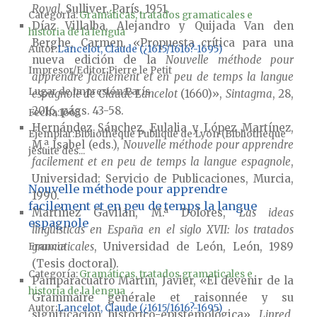
Royal
, Sulliver, París, 1951.
Categoría:
Gramáticas, tratados gramaticales e
Díaz Villalba, Alejandro y Quijada Van den
historia de la lengua
Berghe, Carmen, «Propuesta crítica para una
Autor
Lancelot, Claude (¿1615/1616?-1695)
nueva edición de la
Nouvelle méthode pour
Impresor/Editor
Pierre le Petit
apprendre facilement et en peu de temps la langue
Lugar de impresión
París
espagnole de Claude Lancelot
(1660)»,
Sintagma
, 28,
2016, págs. 43-58.
Fecha
1665
Hernández Sánchez, Eulalia y López Martínez,
Ejemplar
Bibliothèque Publique de Lyon (Bibliothèque
M.ª Isabel (eds.),
Nouvelle méthode pour apprendre
jésuite des...
facilement et en peu de temps la langue espagnole
,
Universidad: Servicio de Publicaciones, Murcia,
Nouvelle méthode pour apprendre
1990.
facilement et en peu de temps la langue
Martínez Gavilán, M.ª Dolores,
Las ideas
espagnole
lingüísticas en España en el siglo XVII: los tratados
gramaticales
, Universidad de León, León, 1989
Francia
(Tesis doctoral).
Categoría:
Gramáticas, tratados gramaticales e
Pamparacuatro Martín, Javier, «El devenir de la
historia de la lengua
Grammaire générale et raisonnée y su
Autor
Lancelot, Claude (¿1615/1616?-1695)
significación histórico-epistemológica»,
Linred
,