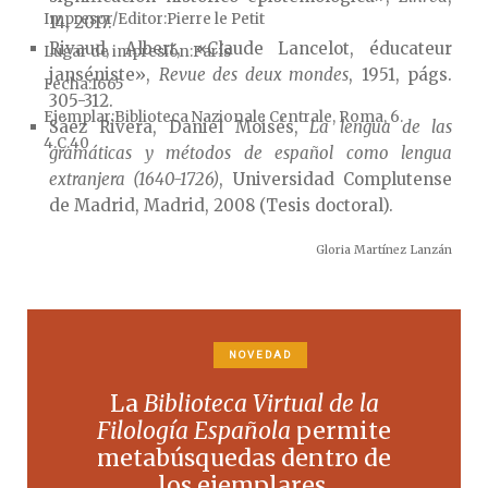
Impresor/Editor
Pierre le Petit
14, 2017.
Rivaud, Albert, «Claude Lancelot, éducateur
Lugar de impresión
París
janséniste»,
Revue des deux mondes
, 1951, págs.
Fecha
1665
305-312.
Ejemplar
Biblioteca Nazionale Centrale, Roma, 6.
Sáez Rivera, Daniel Moisés,
La lengua de las
4.C.40
gramáticas y métodos de español como lengua
extranjera (1640-1726)
, Universidad Complutense
de Madrid, Madrid, 2008 (Tesis doctoral).
Gloria Martínez Lanzán
NOVEDAD
La
Biblioteca Virtual de la
Filología Española
permite
metabúsquedas dentro de
los ejemplares.