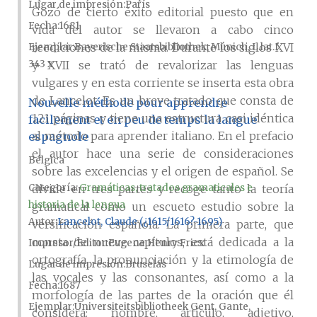
Lugar de impresión
París
Gozó de cierto éxito editorial puesto que en
Fecha
1681
vida del autor se llevaron a cabo cinco
reediciones de la misma. Durante los siglos XVI
Ejemplar
Bayerische Staatsbibliothek, Múnich, L.lat.f.
343 x
y XVII se trató de revalorizar las lenguas
vulgares y en esta corriente se inserta esta obra
de Lancelot. Es un breve tratado que consta de
Nouvelle méthode pour apprendre
121 páginas y tiene una estructura casi idéntica
facilement et en peu de temps la langue
al método para aprender italiano. En el prefacio
espagnole
el autor hace una serie de consideraciones
Bélgica
sobre las excelencias y el origen de español. Se
Categoría:
Gramáticas, tratados gramaticales e
divide en tres partes y recoge tanto la teoría
historia de la lengua
gramatical como un escueto estudio sobre la
Autor
Lancelot, Claude (¿1615/1616?-1695)
versificación española. La primera parte, que
consta de nueve capítulos, está dedicada a la
Impresor/Editor
Eugene Henry Fricx
ortografía, la pronunciación y la etimología de
Lugar de impresión
Bruselas
las vocales y las consonantes, así como a la
Fecha
1687
morfología de las partes de la oración que él
Ejemplar
Universiteitsbibliotheek Gent, Gante,
considera: nombre, artículo, adjetivo,