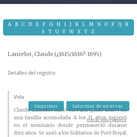
A
B
C
D
E
F
G
H
I
J
K
L
M
N
O
P
Q
R
S
T
U
V
W
X
Y
Z
Lancelot, Claude (¿1615/1616?-1695)
Detalles del registro
Vida
Imprimir
Informar de un error
Claude Lancelot nació en París (¿1615-1616?) en
una familia acomodada. A los 11 años ingresó
Editar este registro
en el seminario donde permaneció durante
diez años. Se unió a los Solitarios de Port-Royal,