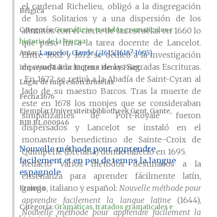
el cardenal Richelieu, obligó a la disgregación
Bélgica
de los Solitarios y a una dispersión de los
Categoría:
Gramáticas, tratados gramaticales e
alumnos con el cierre de las escuelas en 1660 lo
historia de la lengua
que puso fin a la tarea docente de Lancelot.
Autor
Lancelot, Claude (¿1615/1616?-1695)
Entre 1662 y 1672 se dedicó a la investigación
de ayuda a la lectura de las Sagradas Escrituras.
Impresor/Editor
Eugene Henry Fricx
En 1672 se retiró a la Abadía de Saint-Cyran al
Lugar de impresión
Bruselas
lado de su maestro Barcos. Tras la muerte de
Fecha
1676
este en 1678 los monjes que se consideraban
Ejemplar
Universiteitsbibliotheek Gent, Gante,
simpatizantes de Port-Royale fueron
BIB.BL.000946
dispersados y Lancelot se instaló en el
monasterio benedictino de Sainte-Croix de
Nouvelle méthode pour apprendre
Quimperlé (Bretaña) donde falleció en 1695.
facilement et en peu de temps la langue
Redactó varios métodos destinados a la
espagnole
enseñanza para aprender fácilmente latín,
griego, italiano y español:
Nouvelle méthode pour
Francia
apprendre facilement la langue latine
(1644),
Categoría:
Gramáticas, tratados gramaticales e
Nouvelle méthode pour apprendre facilement la