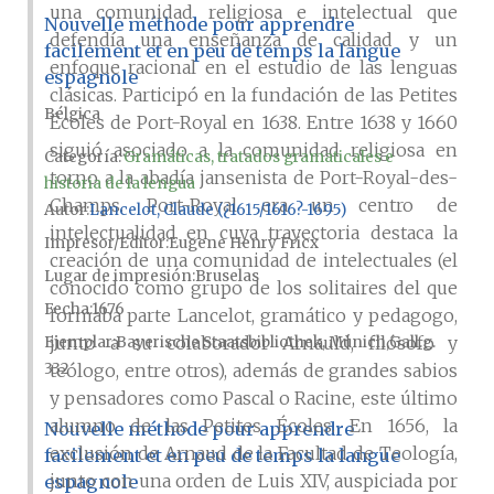
una comunidad religiosa e intelectual que
Nouvelle méthode pour apprendre
defendía una enseñanza de calidad y un
facilement et en peu de temps la langue
enfoque racional en el estudio de las lenguas
espagnole
clásicas. Participó en la fundación de las Petites
Bélgica
Écoles de Port-Royal en 1638. Entre 1638 y 1660
siguió asociado a la comunidad religiosa en
Categoría:
Gramáticas, tratados gramaticales e
torno a la abadía jansenista de Port-Royal-des-
historia de la lengua
Champs. Port-Royal era un centro de
Autor
Lancelot, Claude (¿1615/1616?-1695)
intelectualidad en cuya trayectoria destaca la
Impresor/Editor
Eugene Henry Fricx
creación de una comunidad de intelectuales (el
Lugar de impresión
Bruselas
conocido como grupo de los solitaires del que
Fecha
1676
formaba parte Lancelot, gramático y pedagogo,
junto a su colaborador Arnauld, filósofo y
Ejemplar
Bayerische Staatsbibliothek, Múnich,Gall.g.
332
teólogo, entre otros), además de grandes sabios
y pensadores como Pascal o Racine, este último
alumno de las Petites Écoles. En 1656, la
Nouvelle méthode pour apprendre
exclusión de Arnaud de la Facultad de Teología,
facilement et en peu de temps la langue
junto con una orden de Luis XIV, auspiciada por
espagnole