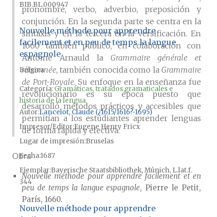
BIB.BL.000947
pronombre, verbo, adverbio, preposición y
conjunción. En la segunda parte se centra en la
Nouvelle méthode pour apprendre
sintaxis y en la tercera en la versificación. En
facilement et en peu de temps la langue
1660 también publicó, en colaboración con
espagnole
Antoine Arnauld la
Grammaire générale et
raisonnée
, también conocida como la
Grammaire
Bélgica
de Port-Royale
. Su enfoque en la enseñanza fue
Categoría:
Gramáticas, tratados gramaticales e
revolucionario es su época puesto que
historia de la lengua
desarrolló métodos prácticos y accesibles que
Autor
Lancelot, Claude (¿1615/1616?-1695)
permitían a los estudiantes aprender lenguas
Impresor/Editor
Eugene Henry Fricx
de forma rápida y efectiva.
Lugar de impresión
Bruselas
Obra
Fecha
1687
Ejemplar
Bayerische Staatsbibliothek, Múnich, L.lat.f.
Nouvelle méthode pour apprendre facilement et en
344
peu de temps la langue espagnole
, Pierre le Petit,
París, 1660.
Nouvelle méthode pour apprendre