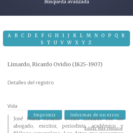
Búsqueda avanzada
A
B
C
D
E
F
G
H
I
J
K
L
M
N
O
P
Q
R
S
T
U
V
W
X
Y
Z
Limardo, Ricardo Ovidio (1825-1907)
Detalles del registro
Vida
Imprimir
Informar de un error
José María Ricardo Ovidio Limardo fue un
abogado, escritor, periodista, académico y
Editar este registro