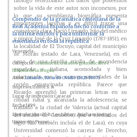
filólogo venezolano. Los datos que poseemos
sobre la vida de este autor son inconexos, por
lo que su semblanza biográfica presenta
Compendio de la gramática castellana de la
importantes lagunas y es difícil trazar una
Real Academia Española hecho conforme a
cronología clara. Nació Limardo, hijo del médico
la última edición y para uniformar la
y pintor José de la Cruz Limardo (1787-1851), en
enseñanza en toda la república
la localidad de El Tocuyo, capital del municipio
Venezuela
de Morán (estado de Lara, Venezuela), en el
seno de una familia criolla de ascendencia
Categoría:
Gramáticas, tratados gramaticales e
española e italiana, acomodada y bien
historia de la lengua
relacionada con las nuevas autoridades de la
Autor
Limardo, Ricardo Ovidio (1825-1907)
recién emancipada república. Parece que
Impresor/Editor
s. n.
Ricardo aprendió las primeras letras en su
Lugar de impresión
Caracas
ciudad natal y, alcanzada la adolescencia, se
Fecha
1899
trasladó a la ciudad de Valencia (actual capital
Ejemplar
Harold B. Lee Library, Brigham Young
del estado de Carabobo, que a mediados del
University, Provo ...
siglo XIX también incluía el de Lara), en cuya
Universidad comenzó la carrera de Derecho,