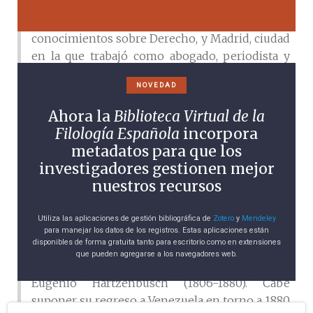
entre París, donde ejercía como profesor de
español al tiempo que ampliaba sus
conocimientos sobre Derecho, y Madrid, ciudad
en la que trabajó como abogado, periodista y
escritor. En el año 1864 presentó su candidatura
NOVEDAD
como académico correspondiente en París de la
Real Academia Española, distinción que le fue
Ahora la
Biblioteca Virtual de la
otorgada dos años más tarde. Algunas noticias
Filología Española
incorpora
radican al venezolano en el turbulento Madrid
metadatos para que los
del Sexenio Democrático (1868-1874) y en los
investigadores gestionen mejor
primeros años de la Restauración: parece que
nuestros recursos
durante este tiempo intimó con algunos de los
más destacados miembros de la intelectualidad
Utiliza las aplicaciones de gestión bibliográfica de
Zotero
y
Mendeley
madrileña –hay constancia de su relación
para manejar los datos de los registros. Estas aplicaciones están
disponibles de forma gratuita tanto para escritorio como en extensiones
epistolar con el político Emilio Castelar (1832-
que pueden agregarse a los navegadores web.
1899) y con el escritor y académico, Juan
Eugenio Hartzenbusch (1806-1880). Cabe
suponer su regreso a Venezuela en torno a 1880