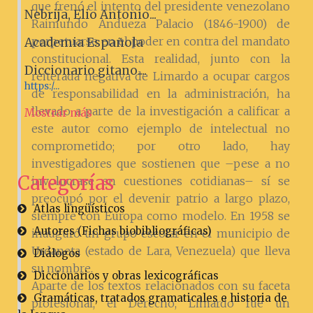
que frenó el intento del presidente venezolano
Nebrija, Elio Antonio...
Raimundo Andueza Palacio (1846-1900) de
perpetuarse en el poder en contra del mandato
Academia Española
constitucional. Esta realidad, junto con la
Diccionario gitano....
reiterada negativa de Limardo a ocupar cargos
https:/...
de responsabilidad en la administración, ha
llevado a parte de la investigación a calificar a
Mostrar más
este autor como ejemplo de intelectual no
comprometido; por otro lado, hay
investigadores que sostienen que –pese a no
Categorías
involucrase en cuestiones cotidianas– sí se
preocupó por el devenir patrio a largo plazo,
Atlas lingüísticos
siempre con Europa como modelo. En 1958 se
Autores (Fichas biobibliográficas)
inauguró un grupo escolar en el municipio de
Urdaneta (estado de Lara, Venezuela) que lleva
Diálogos
su nombre.
Diccionarios y obras lexicográficas
Aparte de los textos relacionados con su faceta
Gramáticas, tratados gramaticales e historia de
profesional, el Derecho, Limardo fue un