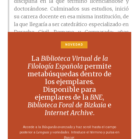
disciplina en la que terminó licenciándose y
doctorándose. Culminados sus estudios, inició
su carrera docente en esa misma institución, de
la que llegaría a ser catedrático especializado en
Derecho Civil, Romano y Comparado; años
después alcanzaría el rectorado. Parte de la
NOVEDAD
investigación sostiene que Limardo fue
también médico –aunque sin aclarar si cursó
La
Biblioteca Virtual de la
los estudios de Medicina–; no podemos afirmar
Filología Española
permite
ni refutar esta afirmación, solo podemos
metabúsquedas dentro de
consignar su pasión por la Medicina Legal
los ejemplares.
(quizá más teórica que práctica), la condición de
Disponible para
médico de su padre y su título de doctor (en
ejemplares de la
BNE
,
Derecho), cuestiones todas estas que –
Biblioteca Foral de Bizkaia
e
probablemente–, y junto a lo fragmentario de
Internet Archive
.
su biografía, hayan forzado esta atribución. Sea
como fuere, en los albores del decenio de 1860
Búsqueda avanzada
Accede a la
y haz scroll hasta el campo
Limardo se trasladó a Europa, viviendo a caballo
Lenguas y variedades
posterior a
. Introduce el término y pulsa en
Buscar
.