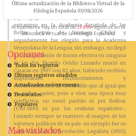
y su reingreso en la Universidad de Carabobo,
Última actualización de la Biblioteca Virtual de la
donde continuaría con sus labores intelectuales
Filología Española 03/08/2026
y pedagógicas. En 1903 ingresó como miembro
extranjero en la Academia Española de las
Actualmente hay un total de
registros en la
1
3
8
9
6
Bellas Letras de Santiago (Chile) y
Biblioteca Virtual de la Filología Española
seguidamente fue elegido para la Academia
Venezolana de la Lengua, sin embargo, no llegó
Opciones
a tomar posesión de forma efectiva en ninguna
de las dos. Ricardo Ovidio Limardo murió en
Todos los registros
Caracas en 1907 con 82 años, habiendo recibido
Últimos registros añadidos
importantes reconocimientos y
Actualizados recientemente
condecoraciones. Es destacable que, al igual que
su padre –quien, pese a vivir una época muy
Destacados
conflictiva, no tomó partido ni por Bolívar
Populares
(1783-1830) ni por los realistas españoles–,
Limardo siempre se mantuvo al margen de los
vaivenes políticos de su país: un ejemplo fue su
Más visitados
pasividad ante la Revolución Legalista (1892),