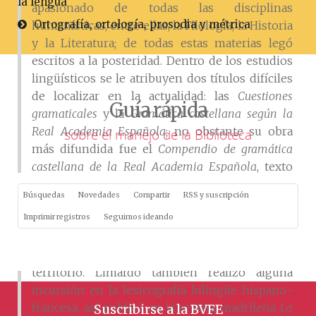
la lengua
apasionado de todas las disciplinas
Ortografía, ortología, prosodia y métrica
humanísticas, entre ellas, la Filología, la Historia
y la Literatura; de todas estas materias legó
escritos a la posteridad. Dentro de los estudios
lingüísticos se le atribuyen dos títulos difíciles
de localizar en la actualidad: las
Cuestiones
Guía rápida
gramaticales
y la
Gramática castellana según la
Real Academia Española
; no obstante su obra
sobre el manejo de la Biblioteca
más difundida fue el
Compendio de gramática
castellana de la Real Academia Española
, texto
que vio hasta siete ediciones antes de fin de
Búsquedas
Novedades
Compartir
RSS y suscripción
siglo, la última en 1899 (s. n., Caracas). Este
Imprimir registros
Seguimos ideando
Compendio
pretendió uniformar la enseñanza
gramatical escolar en toda Venezuela y alcanzó
una implantación extraordinaria en ese
territorio. Limardo también realizó alguna
incursión en la lexicografía bilingüe hispano-
francesa, así publicó en la revista madrileña
La
Suscribirse a la BVFE