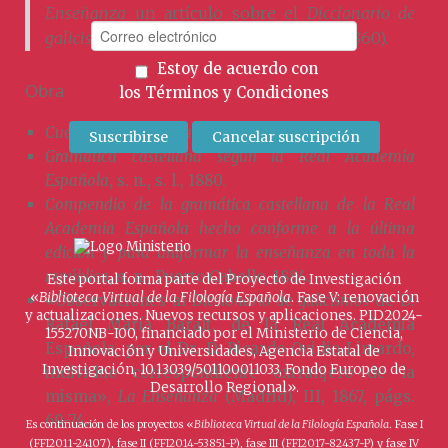
Enseñanza
un artículo sobre el
Diccionario de
galicismos
de Rafael María Baralt (1810-1860).
Estoy de acuerdo con
Obra
los
Términos y Condiciones
Cuestiones gramaticales
, s. n., s. l., 1867.
Gramática castellana según la Real Academia
Española
, s. n., s. l., 1880.
Compendio de la gramática castellana de la Real
Academia Española hecho conforme a la última
edición y para uniformar la enseñanza en toda la
república
, s. n., Puerto Cabello, 1884.
Este portal forma parte del Proyecto de Investigación
«
Biblioteca Virtual de la Filología Española
. Fase V: renovación
«Observaciones al
Diccionario de galicismos
de D.
y actualizaciones. Nuevos recursos y aplicaciones. PID2024-
Rafael María Baralt, de la Real Academia
155270NB-I00, financiado por el Ministerio de Ciencia,
Española, por el Dr. D. Ricardo Ovidio Limardo,
Innovación y Universidades, Agencia Estatal de
Investigación, 10.13039/501100011033, Fondo Europeo de
individuo correspondiente extranjero de la
Desarrollo Regional».
misma»,
La Enseñanza
(Madrid), III, 1867, págs.
69-74.
Es continuación de los proyectos «
Biblioteca Virtual de la Filología Española
. Fase I
(FFI2011-24107), fase II (FFI2014-53851-P), fase III (FFI2017-82437-P) y fase IV