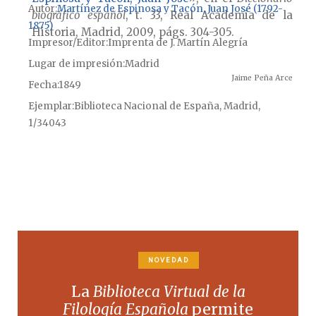
Autor
Martínez de Espinosa y Tacón, Juan José (1792-
biográfico español
, t. 33, Real Academia de la
1875)
Historia, Madrid, 2009, págs. 304-305.
Impresor/Editor
Imprenta de J. Martín Alegría
Lugar de impresión
Madrid
Jaime Peña Arce
Fecha
1849
Ejemplar
Biblioteca Nacional de España, Madrid,
1/34043
NOVEDAD
La
Biblioteca Virtual de la
Filología Española
permite