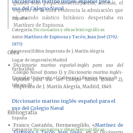
Diccionario marino inglés-español para
guarda solo pequeñas semejanzas; además, el
uso del Colegio Naval
espíritu de la obra evidencia la admiración que
el mundo náutico británico despertaba en
España
Martínez de Espinosa.
Categoría:
Diccionarios y obras lexicográficas
Autor
Martínez de Espinosa y Tacón, Juan José (1792-
1875)
Impresor/Editor
Imprenta de J. Martín Alegría
Obra
Lugar de impresión
Madrid
Diccionario marino español-inglés para uso del
Fecha
1849
Colegio Naval
(tomo 1) y
Diccionario marino inglés-
Ejemplar
University of California Libraries, Bancroft
español para uso del Colegio Nava
l (tomo 2),
Library (N...
Imprenta de J. Martín Alegría, Madrid, 1849.
Diccionario marino inglés-español para el
uso del Colegio Naval
Bibliografía
España
Franco Castañón, Hermenegildo, «
Martínez de
Categoría:
Diccionarios y obras lexicográficas
Espinosa y Tacón, Juan José
», en el
Diccionario