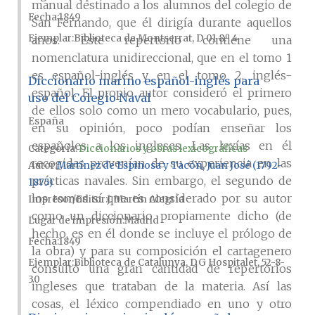
manual destinado a los alumnos del colegio de
Fecha
1849
San Fernando, que él dirigía durante aquellos
Ejemplar
Biblioteca de Montserrat, D 01 8.º 4
años. Este repertorio contiene una
nomenclatura unidireccional, que en el tomo 1
es español-inglés y en el tomo 2, inglés-
Diccionario marino español-inglés para
español. El propio autor consideró el primero
uso del Colegio Naval
de ellos solo como un mero vocabulario, pues,
España
en su opinión, poco podían enseñar los
españoles a los ingleses. Las lexías en él
Categoría:
Diccionarios y obras lexicográficas
recogidas provenían de su experiencia en las
Autor
Martínez de Espinosa y Tacón, Juan José (1792-
prácticas navales. Sin embargo, el segundo de
1875)
los tomos sí que es considerado por su autor
Impresor/Editor
J. Martín Alegría
como un diccionario propiamente dicho (de
Lugar de impresión
Madrid
hecho, es en él donde se incluye el prólogo de
Fecha
1849
la obra) y para su composición el cartagenero
Ejemplar
Biblioteca de Catalunya, DG Hospitalet, 52-8-
consultó una gran cantidad de repertorios
30
ingleses que trataban de la materia. Así las
cosas, el léxico compendiado en uno y otro