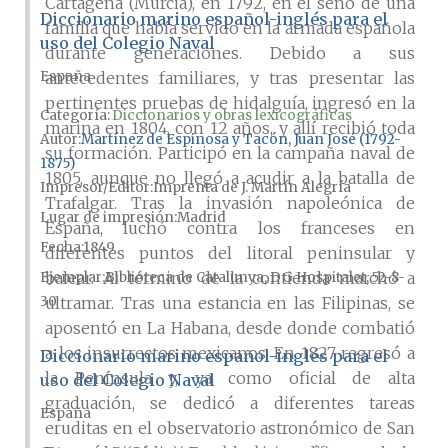
Cartagena (Murcia), en 1792, en el seno de una
Diccionario marino español-inglés para el
familia que había servido en la armada española
uso del Colegio Naval
durante generaciones. Debido a sus
España
antecedentes familiares, y tras presentar las
pertinentes pruebas de hidalguía, ingresó en la
Categoría:
Diccionarios y obras lexicográficas
marina en 1804, con 12 años, y allí recibió toda
Autor
Martínez de Espinosa y Tacón, Juan José (1792-
su formación. Participó en la campaña naval de
1875)
1805, aunque no llegó a acudir a la batalla de
Impresor/Editor
Imprenta de J. Martín Alegría
Trafalgar. Tras la invasión napoleónica de
Lugar de impresión
Madrid
España, luchó contra los franceses en
Fecha
1849
diferentes puntos del litoral peninsular y
balear. Al término de la contienda marchó a
Ejemplar
Biblioteca de Catalunya, DG Hospitalet, 52-8-
30
ultramar. Tras una estancia en las Filipinas, se
aposentó en La Habana, desde donde combatió
a los insurrectos mexicanos. En 1827 regresó a
Diccionario marino español-inglés para el
la Península y, ya como oficial de alta
uso del Colegio Naval
graduación, se dedicó a diferentes tareas
España
eruditas en el observatorio astronómico de San