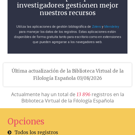
investigadores gestionen mejor
nuestros recursos
Utiliza las aplicaciones de gestión bibliográfica de
Zotero
y
Mendeley
para manejar los datos de los registros. Estas aplicaciones están
disponibles de forma gratuita tanto para escritorio como en extensiones
que pueden agregarse a los navegadores web.
Última actualización de la Biblioteca Virtual de la
Filología Española 03/08/2026
Actualmente hay un total de
registros en la
1
3
8
9
6
Biblioteca Virtual de la Filología Española
Opciones
Todos los registros