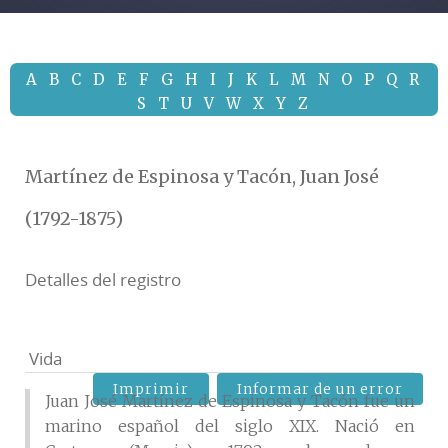
A
B
C
D
E
F
G
H
I
J
K
L
M
N
O
P
Q
R
S
T
U
V
W
X
Y
Z
Martínez de Espinosa y Tacón, Juan José
(1792-1875)
Detalles del registro
Vida
Imprimir
Informar de un error
Juan José Martínez de Espinosa y Tacón fue un
marino español del siglo XIX. Nació en