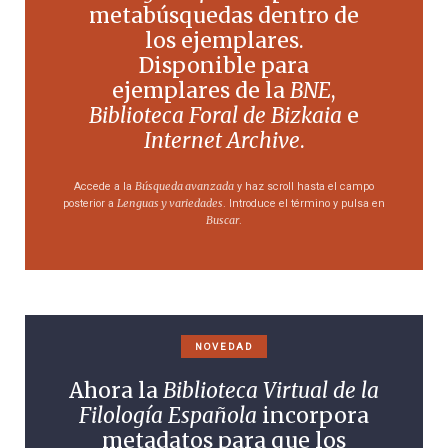
metabúsquedas dentro de
los ejemplares.
Disponible para
ejemplares de la
BNE
,
Biblioteca Foral de Bizkaia
e
Internet Archive
.
Búsqueda avanzada
Accede a la
y haz scroll hasta el campo
Lenguas y variedades
posterior a
. Introduce el término y pulsa en
Buscar
.
NOVEDAD
Ahora la
Biblioteca Virtual de la
Filología Española
incorpora
metadatos para que los