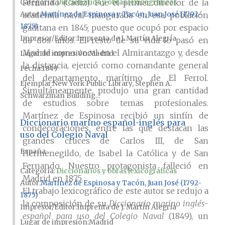
Fernando (Cádiz). Fue el primer director de la
Categoría:
Diccionarios y obras lexicográficas
Autor
Martínez de Espinosa y Tacón, Juan José (1792-
academia naval inaugurada en esa población
1875)
gaditana en 1845; puesto que ocupó por espacio
Impresor/Editor
Imprenta de J. Martín Alegría
de dos años. El resto de su vida lo pasó en
Madrid como vocal en el Almirantazgo y, desde
Lugar de impresión
Madrid
la distancia, ejerció como comandante general
Fecha
1849
del departamento marítimo de El Ferrol.
Ejemplar
New York Public Library, Stephen A.
Simultáneamente, produjo una gran cantidad
Schwarzman Building...
de estudios sobre temas profesionales.
Martínez de Espinosa recibió un sinfín de
Diccionario marino español-inglés para
condecoraciones, entre las que destacan las
uso del Colegio Naval
grandes cruces de Carlos III, de San
España
Hermenegildo, de Isabel la Católica y de San
Fernando. Nuestro protagonista falleció en
Categoría:
Diccionarios y obras lexicográficas
Madrid en 1875.
Autor
Martínez de Espinosa y Tacón, Juan José (1792-
El trabajo lexicográfico de este autor se redujo a
1875)
la composición de su
Diccionario marino inglés-
Impresor/Editor
Imprenta de J. Martín Alegría
español para uso del Colegio Naval
(1849), un
Lugar de impresión
Madrid