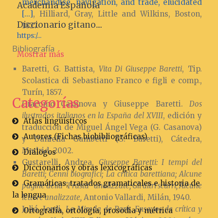
merchandise, navigation, and trade, elucidated
Academia Española
[...]
, Hilliard, Gray, Little and Wilkins, Boston,
Diccionario gitano....
1827.
https:/...
Bibliografía
Mostrar más
Baretti, G. Battista,
Vita Di Giuseppe Baretti
, Tip.
Scolastica di Sebastiano Franco e figli e comp.,
Turín, 1857.
Categorías
Giacomo Casanova y Giuseppe Baretti.
Dos
ilustrados italianos en la España del XVIII
, edición y
Atlas lingüísticos
traducción de Miguel Ángel Vega (G. Casanova)
Autores (Fichas biobibliográficas)
y Daniella Gambetti (G. Baretti), Cátedra,
Madrid, 2002.
Diálogos
Gustarelli, Andrea,
Giuseppe Baretti: I tempi del
Diccionarios y obras lexicográficas
Baretti; Cenni biografici; La critica barettiana; Alcune
Gramáticas, tratados gramaticales e historia de
pagine della "Frusta" analizzate; Gli altri scurri; Alcune
la lengua
lettere analizzate,
Antonio Vallardi, Milán, 1940.
Juliá, Jordi,
La Mirada de París. Ensayos de crítica y
Ortografía, ortología, prosodia y métrica