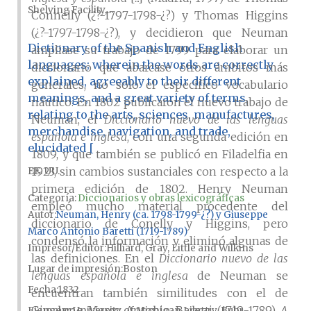
Shelving Facility,...
Connelly (¿?-1797-1798-¿?) y Thomas Higgins
(¿?-1797-1798-¿?), y decidieron que Neuman
Dictionary of the Spanish and English
ampliase su trabajo de 1799 para elaborar un
languages; wherein the words are correctly
diccionario que abarcase otros ámbitos más
explained, agreeably to their different
generales, no solo el específico vocabulario
meanings, and a great variety of terms,
náutico. En 1802 publicaron el nuevo trabajo de
relating to the arts, sciences, manufactures,
Neuman, el
Diccionario nuevo de las lenguas
merchandise, navigation, and trade,
española e inglesa
, con una segunda edición en
elucidated [
1809, y que también se publicó en Filadelfia en
1923, sin cambios sustanciales con respecto a la
EE. UU.
primera edición de 1802. Henry Neuman
Categoría:
Diccionarios y obras lexicográficas
empleó mucho material procedente del
Autor
Neuman, Henry (ca. 1798-1799-¿?) y Giuseppe
diccionario de Conelly y Higgins, pero
Marco Antonio Baretti (1719-1789)
condensó la información y eliminó algunas de
Impresor/Editor
Hilliard, Gray, Little and Wilkins
las definiciones. En el
Diccionario nuevo de las
Lugar de impresión
Boston
lenguas española e inglesa
de Neuman se
Fecha
1832
encuentran también similitudes con el de
Giuseppe Marco Antonio Baretti (1719-1789)
A
Ejemplar
University of Michigan Library, Buhr