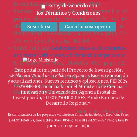
Baretti
, Raffaello Giusti, Livorno, 1899.
Estoy de acuerdo con
Santoyo, Julio-César, «Richard Percyvall y el
los
Términos y Condiciones
primer diccionario “Español-Inglés”», en
ES
(Publicaciones del Departamento de Inglés-
Universidad de Valladolid), 4, sep. 1974, págs. 73-
108, en especial las págs. 102-103.
Smith, John Jay,
Celebrated trials of all countries,
and remarkable cases of criminal Jurisprudence
,
E. L. Carey y A. Hart, Filadelfia, 1835, págs. 321-
323.
Este portal forma parte del Proyecto de Investigación
«
Biblioteca Virtual de la Filología Española
. Fase V: renovación
Steiner, Roger,
Two Centuries of Spanish and English
y actualizaciones. Nuevos recursos y aplicaciones. PID2024-
Bilingual Lexicography (1590-1800)
, Mouton, La
155270NB-I00, financiado por el Ministerio de Ciencia,
Haya-París, 1970, págs. 85-91.
Innovación y Universidades, Agencia Estatal de
Investigación, 10.13039/501100011033, Fondo Europeo de
Desarrollo Regional».
Estela Calero Hernández
Es continuación de los proyectos «
Biblioteca Virtual de la Filología Española
. Fase I
(FFI2011-24107), fase II (FFI2014-53851-P), fase III (FFI2017-82437-P) y fase IV
».
(PID2020-112795GB-I00)