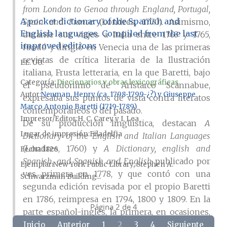
from London to Genoa through England, Portugal,
A pocket dictionary of the Spanish and
Spain and France
(Londres, 1770). Asimismo,
English languages. Compiled from the last
durante sus viajes a Italia entre 1763 y 1765,
improved editions
fundó y dirigió en Venecia una de las primeras
revistas de crítica literaria de la Ilustración
EE. UU.
italiana, Frusta letteraria, en la que Baretti, bajo
Categoría:
Diccionarios y obras lexicográficas
el pseudónimo de Aristarco Scannabue,
Autor
Neuman, Henry (ca. 1798-1799-¿?) y Giuseppe
expresaba sus puntos de vista contra literatos
Marco Antonio Baretti (1719-1789)
contemporáneos o del pasado.
Impresor/Editor
H. C. Carey y I. Lea
De su producción lingüística, destacan
A
Lugar de impresión
Filadelfia
Dictionary of the English and Italian Languages
(Londres, 1760) y
A Dictionary, english and
Fecha
1826
Spanish, and Spanish and English
publicado por
Ejemplar
New York Public Library, Stephen A.
ves primera en 1778, y que contó con una
Schwarzman Building...
segunda edición revisada por el propio Baretti
en 1786, reimpresa en 1794, 1800 y 1809. En la
Página 2 de 4
parte español-inglés, la primera, en ocasiones,
Baretti aúna la fonética y la ortografía, en
Inicio
Anterior
1
2
3
4
Siguiente