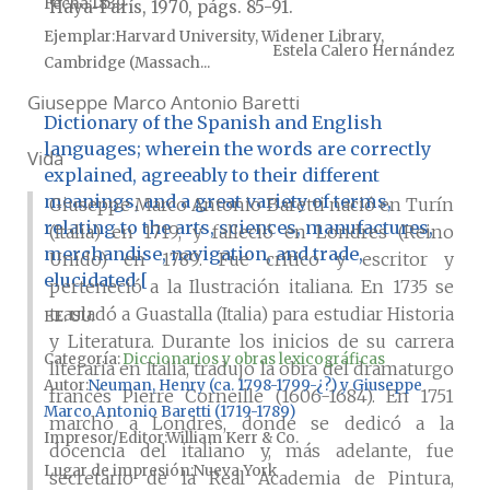
Fecha
1839
Haya-París, 1970, págs. 85-91.
Ejemplar
Harvard University, Widener Library,
Estela Calero Hernández
Cambridge (Massach...
Giuseppe Marco Antonio Baretti
Dictionary of the Spanish and English
languages; wherein the words are correctly
Vida
explained, agreeably to their different
meanings, and a great variety of terms,
Giuseppe Marco Antonio Baretti nació en Turín
relating to the arts, sciences, manufactures,
(Italia) en 1719, y falleció en Londres (Reino
merchandise, navigation, and trade,
Unido) en 1789. Fue crítico y escritor y
elucidated [
perteneció a la Ilustración italiana. En 1735 se
trasladó a Guastalla (Italia) para estudiar Historia
EE. UU.
y Literatura. Durante los inicios de su carrera
Categoría:
Diccionarios y obras lexicográficas
literaria en Italia, tradujo la obra del dramaturgo
Autor
Neuman, Henry (ca. 1798-1799-¿?) y Giuseppe
francés Pierre Corneille (1606-1684). En 1751
Marco Antonio Baretti (1719-1789)
marchó a Londres, donde se dedicó a la
Impresor/Editor
William Kerr & Co.
docencia del italiano y, más adelante, fue
Lugar de impresión
Nueva York
secretario de la Real Academia de Pintura,