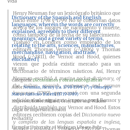
Vida
Henry Neuman fue un lexicógrafo británico que
Dictionary of the Spanish and English
nació entre 1798 y 1799. No se conservan datos
languages; wherein the words are correctly
acerca de los lugares de nacimiento y muerte,
explained, agreeably to their different
como tampoco de la fecha de su fallecimiento.
meanings, and a great variety of terms,
Trabajó en Londres como empleado de los
relating to the arts, sciences, manufactures,
editores Thomas Vernor (¿?-1806) y Thomas
merchandise, navigation, and trade,
Hood (¿?-1811), de Vernor and Hood, quienes
elucidated [
vieron que podría existir mercado para un
EE. UU.
diccionario de términos náuticos. Así, Henry
Neuman escribió
A marine pocket-dictionary, of
Categoría:
Diccionarios y obras lexicográficas
the italian, spanish, portuguese and german
Autor
Neuman, Henry (ca. 1798-1799-¿?) y Giuseppe
languages
(1799), que contó con una segunda
Marco Antonio Baretti (1719-1789)
edición al año siguiente impresa por J. Bonsor y
Impresor/Editor
Hilliard, Gray, Little and Wilkins
distribuida también por Vernor and Hood. Estos
Lugar de impresión
Boston
editores recibieron copias del D
iccionario nuevo
Fecha
1832
y completo de las lenguas española e inglesa,
Ejemplar
University of Michigan Library, Buhr
inglesa y española
[...] (Madrid, 1797) de Thomas