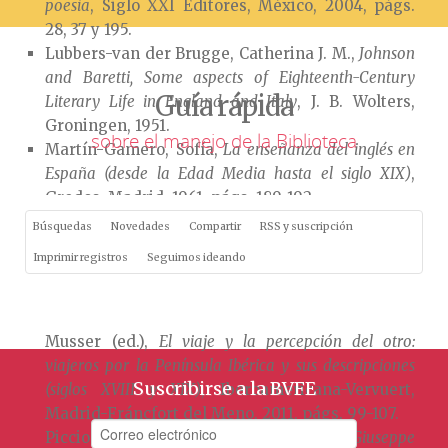
poesía
, Siglo XXI Editores, México, 2004, págs.
28, 37 y 195.
Lubbers-van der Brugge, Catherina J. M.,
Johnson
and Baretti, Some aspects of Eighteenth-Century
Guía rápida
Literary Life in England and Italy
, J. B. Wolters,
Groningen, 1951.
sobre el manejo de la Biblioteca
Martín-Gamero, Sofía,
La enseñanza del inglés en
España (desde la Edad Media hasta el siglo XIX)
,
Gredos, Madrid, 1961, págs. 189-192.
Meregalli, Franco,
La literatura desde el punto de
Búsquedas
Novedades
Compartir
RSS y suscripción
vista del receptor
, Rodopi, Ámsterdam-Atlanta,
Imprimir registros
Seguimos ideando
1989, págs. 85-90, 95, 99 y 173.
Mühlschlegel, Ulrike, «De paisajes y palabras:
Josep Baretti, viajero y lexicógrafo», en Ricarda
Musser (ed.),
El viaje y la percepción del otro:
viajeros por la Península Ibérica y sus descripciones
Suscribirse a la BVFE
(siglos XVIII y XIX)
, Iberoamericana-Vervuert,
Madrid-Fráncfort del Meno, 2011, págs. 99-107.
Piccioni, Luigi,
Studi e ricerche intorno a Giuseppe