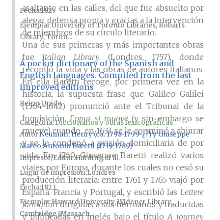
asaltante en las calles, del que fue absuelto por
Fecha
1827
alegar defensa propia y gracias a la intervención
Ejemplar
University of Toronto Libraries, Robarts
de miembros de su círculo literario.
Library, Toron...
Una de sus primeras y más importantes obras
fue
Italian Library
(Londres, 1757), donde
A pocket dictionary of the Spanish and
recopiló la vida y las obras de autores italianos.
English languages. Compiled from the last
En ella Baretti recoge, por primera vez en la
improved editions
historia, la supuesta frase que Galileo Galilei
Reino Unido
(1564-1642) pronunció ante el Tribunal de la
Inquisición,
Eppur si muove
(y sin embargo se
Categoría:
Diccionarios y obras lexicográficas
mueve) cuando, en 1633, se le conminó a abjurar
Autor
Neuman, Henry (ca. 1798-1799-¿?) y Giuseppe
y se le condenó a prisión domiciliaria de por
Marco Antonio Baretti (1719-1789)
vida. En 1760, Giuseppe Baretti realizó varios
Impresor/Editor
Harding et al.
viajes por Europa, durante los cuales no cesó su
Lugar de impresión
Londres
producción literaria: entre 1761 y 1765 viajó por
Fecha
1823
España, Francia y Portugal, y escribió las
Lettere
Ejemplar
Harvard University, Widener Library,
famigliari
dirigidas a sus hermanos y traducidas
Cambridge (Massach...
y publicadas en inglés bajo el título
A journey