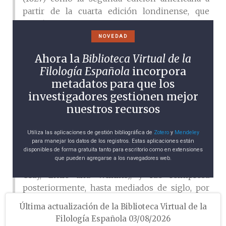
partir de la cuarta edición londinense, que
contó con numerosas ediciones tanto en
Londres como en diversas ciudades de Estados
NOVEDAD
Unidos. Este diccionario de 1827, que pasó a ser
Ahora la
Biblioteca Virtual de la
conocido como
Neuman & Baretti’s Dictionary
,
Filología Española
incorpora
dominó el panorama lexicográfico del siglo XIX
metadatos para que los
en lo que respecta a diccionarios bilingües
investigadores gestionen mejor
español-inglés, y contó con una nueva edición
nuestros recursos
en 1828 que añadió directrices para diferenciar
la ortografía antigua y la moderna. Esta edición
Utiliza las aplicaciones de gestión bibliográfica de
Zotero
y
Mendeley
se reimprimió casi anualmente durante los
para manejar los datos de los registros. Estas aplicaciones están
años inmediatamente posteriores en Boston,
disponibles de forma gratuita tanto para escritorio como en extensiones
que pueden agregarse a los navegadores web.
en 1828, 1831, 1832, 1836, 1837, 1839, 1840 (Hilliard,
Gray, Little and Wilkins), y fue reimpresa
posteriormente, hasta mediados de siglo, por
otras editoriales que no añadieron cambios a la
Última actualización de la Biblioteca Virtual de la
edición de 1828.
Filología Española 03/08/2026