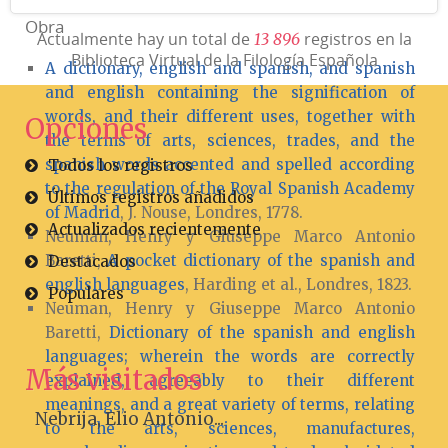
Obra
Actualmente hay un total de
registros en la
1
3
8
9
6
Biblioteca Virtual de la Filología Española
A dictionary, english and spanish, and spanish
and english containing the signification of
words, and their different uses, together with
Opciones
the terms of arts, sciences, trades, and the
spanish words accented and spelled according
Todos los registros
to the regulation of the Royal Spanish Academy
Últimos registros añadidos
of Madrid
, J. Nouse, Londres, 1778.
Actualizados recientemente
Neuman, Henry y Giuseppe Marco Antonio
Baretti,
A pocket dictionary of the spanish and
Destacados
english languages
, Harding et al., Londres, 1823.
Populares
Neuman, Henry y Giuseppe Marco Antonio
Baretti,
Dictionary of the spanish and english
languages; wherein the words are correctly
Más visitados
explained, agreeably to their different
meanings, and a great variety of terms, relating
Nebrija, Elio Antonio...
to the arts, sciences, manufactures,