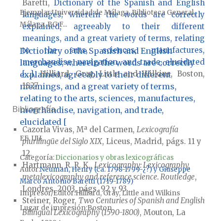
Baretti,
Dictionary of the Spanish and English
Ejemplar
Universidad de Málaga, Biblioteca General,
languages; wherein the words are correctly
Málaga, BG F...
explained, agreeably to their different
meanings, and a great variety of terms, relating
to the arts, sciences, manufactures,
Dictionary of the Spanish and English
merchandise, navigation, and trade, elucidated
languages; wherein the words are correctly
[...]
, Hilliard, Gray, Little and Wilkins, Boston,
explained, agreeably to their different
1827.
meanings, and a great variety of terms,
relating to the arts, sciences, manufactures,
Bibliografía
merchandise, navigation, and trade,
elucidated [
Cazorla Vivas, Mª del Carmen,
Lexicografía
EE. UU.
plurilingüe del Siglo XIX
, Liceus, Madrid, págs. 11 y
12.
Categoría:
Diccionarios y obras lexicográficas
Hartmann, R. R. K.,
Lexicography: Lexicography,
Autor
Neuman, Henry (ca. 1798-1799-¿?) y Giuseppe
metalexicography and reference science. Routledge
,
Marco Antonio Baretti (1719-1789)
Londres, 2003, págs. 92 y 93.
Impresor/Editor
Hilliard, Gray, Little and Wilkins
Steiner, Roger,
Two Centuries of Spanish and English
Lugar de impresión
Boston
Bilingual Lexicography (1590-1800)
, Mouton, La