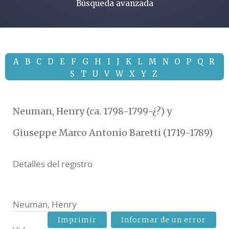
Búsqueda avanzada
A
B
C
D
E
F
G
H
I
J
K
L
M
N
O
P
Q
R
S
T
U
V
W
X
Y
Z
Neuman, Henry (ca. 1798-1799-¿?) y
Giuseppe Marco Antonio Baretti (1719-1789)
Detalles del registro
Neuman, Henry
Imprimir
Informar de un error