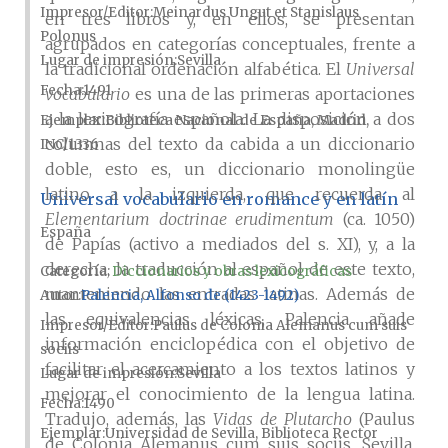
Impresor/Editor
Meinardus Ungut et Stanislaus
en tres libros y, en ellos, se presentan
Polonus
agrupados en categorías conceptuales, frente a
Lugar de impresión
Sevilla
la tradicional ordenación alfabética. El
Universal
Fecha
1491
vocabulario
es una de las primeras aportaciones
a la lexicografía española. La disposición a dos
Ejemplar
Biblioteca Nacional de España, Madrid,
columnas del texto da cabida a un diccionario
INC/1336
doble, esto es, un diccionario monolingüe
latino a la izquierda, que recuerda al
Universal vocabulario en romance y en latín
Elementarium doctrinae erudimentum
(ca. 1050)
España
de Papías (activo a mediados del s. XI), y, a la
derecha, la traducción al español de este texto,
Categoría:
Diccionarios y obras lexicográficas
manteniendo las entradas latinas. Además de
Autor
Palencia, Alfonso de (1423-1492)
las equivalencias léxicas, Palencia añade
Impresor/Editor
Paulus de Colonia Alemanus cum suis
información enciclopédica con el objetivo de
sociis
facilitar el acercamiento a los textos latinos y
Lugar de impresión
Sevilla
mejorar el conocimiento de la lengua latina.
Fecha
1490
Tradujo, además, las
Vidas de Plutarcho
(Paulus
Ejemplar
Universidad de Sevilla, Biblioteca Rector
de Colonia Alemanus cum suis sociis, Sevilla,