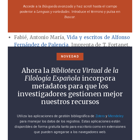
Búsqueda avanzada
págs. 119-132.
Accede a la
y haz scroll hasta el campo
Lenguas y variedades
posterior a
. Introduce el término y pulsa en
Fabié, Antonio María,
Dos tratados de Alfonso de
Buscar
.
Palencia con un estudio biográfico y un glosario
,
Librería de los bibliófilos, Madrid, 1876.
Fabié, Antonio María,
Vida y escritos de Alfonso
Fernández de Palencia
, Imprenta de T. Fortanet,
Madrid, 1875.
NOVEDAD
García-Macho, María Lourdes, «Antonio de
Nebrija entre Alonso de Palencia y Sebastián de
Ahora la
Biblioteca Virtual de la
Covarrubias», en Antonia M. Medina Guerra
Filología Española
incorpora
(coord.),
Estudios de lexicografía diacrónica del
metadatos para que los
español (V Centenario del Vocabularium Ecclesiastum
investigadores gestionen mejor
de Rodrigo Fernández de Santaella)
, Universidad de
nuestros recursos
Málaga, Málaga, 2001, págs. 41-58.
García-Macho, María Lourdes, «El léxico técnico
Utiliza las aplicaciones de gestión bibliográfica de
Zotero
y
Mendeley
de la medicina en Alonso de Palencia y Antonio
para manejar los datos de los registros. Estas aplicaciones están
de Nebrija», en María Bargalló, Esther Forgas,
disponibles de forma gratuita tanto para escritorio como en extensiones
que pueden agregarse a los navegadores web.
Cecilio Garriga, Ana Rubio y Johannes Schnitzer