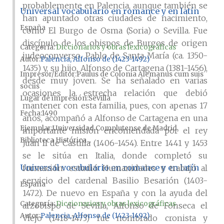
probablemente en Palencia, aunque también se
Universal vocabulario en romance y en latín
han apuntado otras ciudades de nacimiento,
España
como El Burgo de Osma (Soria) o Sevilla. Fue
discípulo de los obispos de Burgos de origen
Categoría:
Diccionarios y obras lexicográficas
judeoconverso, Pablo de Santa María (ca. 1350-
Autor
Palencia, Alfonso de (1423-1492)
1435) y, su hijo, Alfonso de Cartagena (1381-1456),
Impresor/Editor
Paulus de Colonia Alemanus cum suis
desde muy joven. Se ha señalado en varias
sociis
ocasiones la estrecha relación que debió
Lugar de impresión
Sevilla
mantener con esta familia, pues, con apenas 17
Fecha
1490
años, acompañó a Alfonso de Cartagena en una
Ejemplar
Universidad Complutense de Madrid,
importante misión encomendada por el rey
Biblioteca Histórica...
Juan II de Castilla (1406-1454). Entre 1441 y 1453
se le sitúa en Italia, donde completó su
Universal vocabulario en romance y en latín
formación: estudió Humanidades y trabajó al
servicio del cardenal Basilio Besarión (1403-
España
1472). De nuevo en España y con la ayuda del
Categoría:
Diccionarios y obras lexicográficas
arzobispo de Sevilla, Alfonso de Fonseca el
Autor
Palencia, Alfonso de (1423-1492)
Viejo (1418-1473) fue nombrado cronista y