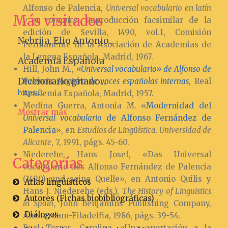
Alfonso de Palencia,
Universal vocabulario en latín
Más visitados
y en romance
. Reproducción facsimilar de la
edición de Sevilla, 1490, vol.1, Comisión
Nebrija, Elio Antonio...
Permanente de la Asociación de Academias de
la Lengua Española, Madrid, 1967.
Academia Española
Hill, John M.,
«Universal vocabulario» de Alfonso de
Diccionario gitano....
Palencia. Registro de voces españolas internas
, Real
https:/...
Academia Española, Madrid, 1957.
Medina Guerra, Antonia M. «
Modernidad del
Mostrar más
Universal vocabulario
de Alfonso Fernández de
Palencia
», en
Estudios de Lingüística. Universidad de
Alicante
, 7, 1991, págs. 45-60.
Niederehe, Hans Josef, «Das Universal
Categorías
vocabulario des Alfonso Fernández de Palencia
(1490) und seine Quelle», en Antonio Quilis y
Atlas lingüísticos
Hans-J. Niederehe (eds.),
The History of Linguistics
Autores (Fichas biobibliográficas)
in Spain
, John Benjamins Publishing Company,
Diálogos
Amsterdam-Filadelfia, 1986, págs. 39-54.
Real Torres, Carolina, «Una aportación a la