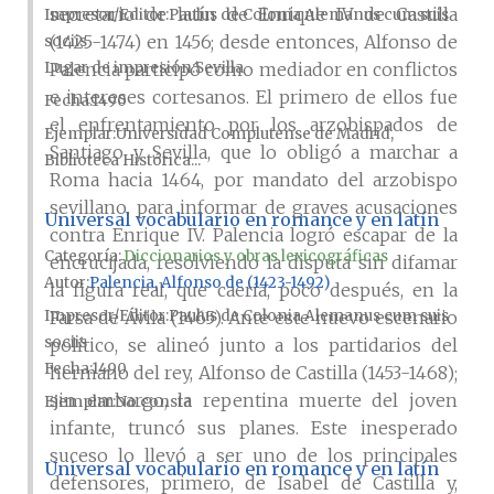
secretario de latín de Enrique IV de Castilla
Impresor/Editor
Paulus de Colonia Alemanus cum suis
(1425-1474) en 1456; desde entonces, Alfonso de
sociis
Lugar de impresión
Sevilla
Palencia participó como mediador en conflictos
e intereses cortesanos. El primero de ellos fue
Fecha
1490
el enfrentamiento por los arzobispados de
Ejemplar
Universidad Complutense de Madrid,
Santiago y Sevilla, que lo obligó a marchar a
Biblioteca Histórica...
Roma hacia 1464, por mandato del arzobispo
sevillano, para informar de graves acusaciones
Universal vocabulario en romance y en latín
contra Enrique IV. Palencia logró escapar de la
Categoría:
Diccionarios y obras lexicográficas
encrucijada, resolviendo la disputa sin difamar
Autor
Palencia, Alfonso de (1423-1492)
la figura real, que caería, poco después, en la
Farsa de Ávila (1465). Ante este nuevo escenario
Impresor/Editor
Paulus de Colonia Alemanus cum suis
sociis
político, se alineó junto a los partidarios del
Fecha
1490
hermano del rey, Alfonso de Castilla (1453-1468);
sin embargo, la repentina muerte del joven
Ejemplar
No consta
infante, truncó sus planes. Este inesperado
suceso lo llevó a ser uno de los principales
Universal vocabulario en romance y en latín
defensores, primero, de Isabel de Castilla y,