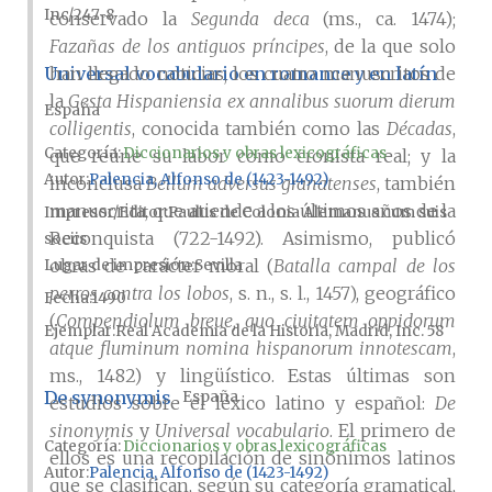
Inc/247-8
conservado la
Segunda deca
(ms., ca. 1474);
Fazañas de los antiguos príncipes
, de la que solo
han llegado noticias; los cuatro manuscritos de
Universal vocabulario en romance y en latín
la
Gesta Hispaniensia ex annalibus suorum dierum
España
colligentis
, conocida también como las
Décadas
,
Categoría:
Diccionarios y obras lexicográficas
que reúne su labor como cronista real; y la
Autor
Palencia, Alfonso de (1423-1492)
inconclusa
Bellum adversus granatenses
, también
manuscrita, que atiende a los últimos años de la
Impresor/Editor
Paulus de Colonia Alemanus cum suis
Reconquista (722-1492). Asimismo, publicó
sociis
obras de carácter moral (
Batalla campal de los
Lugar de impresión
Sevilla
perros contra los lobos
, s. n., s. l., 1457), geográfico
Fecha
1490
(
Compendiolum breue, quo ciuitatem oppidorum
Ejemplar
Real Academia de la Historia, Madrid, Inc. 58
atque fluminum nomina hispanorum innotescam
,
ms., 1482) y lingüístico. Estas últimas son
De synonymis
España
estudios sobre el léxico latino y español:
De
sinonymis
y
Universal vocabulario
. El primero de
Categoría:
Diccionarios y obras lexicográficas
ellos es una recopilación de sinónimos latinos
Autor
Palencia, Alfonso de (1423-1492)
que se clasifican, según su categoría gramatical,