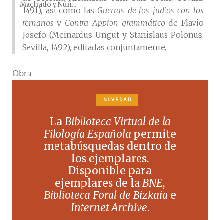
Machado y Núñ...
1491), así como las
Guerras de los judíos con los
romanos
y
Contra Appion grammático
de Flavio
Josefo (Meinardus Ungut y Stanislaus Polonus,
Sevilla, 1492), editadas conjuntamente.
Obra
De sinonymis
, Meinardus Ungut y Stanislaus
NOVEDAD
Polonus, Sevilla, 1491.
Universal vocabulario en latín y en romance
, 2 vols.,
La
Biblioteca Virtual de la
Paulus de Colonia Alemanus cum suis sociis,
Filología Española
permite
Sevilla, 1490.
metabúsquedas dentro de
los ejemplares.
Bibliografía
Disponible para
ejemplares de la
BNE
,
Alemany Ferrer, Rafael, «Un antecedente
Biblioteca Foral de Bizkaia
e
olvidado de Antonio de Nebrija: la obra
Internet Archive
.
lexicográfica de Alonso de Palencia»,
Item.
Revista de Ciencias Humanas
(Alicante), 5, 1981,