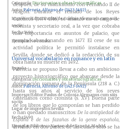
Categoría:
Diccionarios y obras lexicográficas
después, de su matrimonio con Fernando II de
Autor
Palencia, Alfonso de (1423-1492)
Aragón. Durante el reinado de los Reyes
Católicos (1474-1516) se afianzó en el cargo de
Impresor/Editor
Paulus de Colonia Alemanus cum suis
sociis
cronista y secretario real, a la vez que cobraba
Fecha
1490
más importancia en asuntos de palacio, que
terminó abandonando en 1477. El cese de su
Ejemplar
No consta.
actividad política le permitió instalarse en
Sevilla, donde se dedicó a la redacción de su
Universal vocabulario en romance y en latín
obra hasta su muerte en 1492.
España
Palencia se propuso llevar a cabo un ambicioso
proyecto historiográfico que abarcase desde la
Categoría:
Diccionarios y obras lexicográficas
dominación romana de la Península (218 a. C.)
Autor
Palencia, Alfonso de (1423-1492)
hasta sus años al servicio de los reyes
Impresor/Editor
Paulus de Colonia Alemanus cum suis
castellanos como cronista (s. XV). Buena parte
sociis
de los libros que lo componían se han perdido
Lugar de impresión
Sevilla
o han quedado manuscritos:
De la antigüedad de
Fecha
1490
España e de las fazañas de la gente española
,
Ejemplar
Biblioteca Nacional de España, Madrid,
dividido en dos partes, de las cuales solo se ha