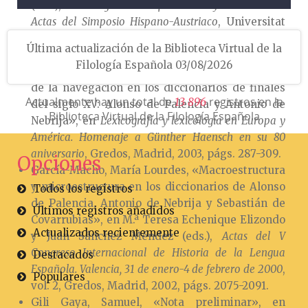
(eds.),
Las lenguas de especialidad y su didáctica.
Actas del Simposio Hispano-Austriaco
, Universitat
Rovira i Virgili, Departament de Filologies
Última actualización de la Biblioteca Virtual de la
Romàniques, Tarragona, 2001, págs. 133-155.
Filología Española 03/08/2026
García-Macho, María Lourdes, «El vocabulario
de la navegación en los diccionarios de finales
Actualmente hay un total de
registros en la
1
3
8
9
6
del siglo XV: Alonso de Palencia y Antonio de
Biblioteca Virtual de la Filología Española
Nebrija», en
Lexicografía y lexicología en Europa y
América. Homenaje a Günther Haensch en su 80
aniversario
, Gredos, Madrid, 2003, págs. 287-309.
Opciones
García-Macho, María Lourdes, «Macroestructura
y microestructura en los diccionarios de Alonso
Todos los registros
de Palencia, Antonio de Nebrija y Sebastián de
Últimos registros añadidos
Covarrubias», en M.ª Teresa Echenique Elizondo
Actualizados recientemente
y Juan Sánchez Méndez (eds.),
Actas del V
Congreso Internacional de Historia de la Lengua
Destacados
Española. Valencia, 31 de enero-4 de febrero de 2000
,
Populares
vol. 2, Gredos, Madrid, 2002, págs. 2075-2091.
Gili Gaya, Samuel, «Nota preliminar», en