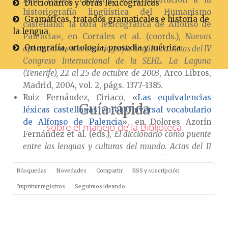
Diccionarios y obras lexicográficas
historiografía lingüística del Humanismo
Gramáticas, tratados gramaticales e historia de
castellano: la obra lexicográfica de Alfonso de
la lengua
Palencia», en Corrales et al. (coords.),
Nuevas
Ortografía, ortología, prosodia y métrica
aportaciones a la historiografía lingüística. Actas del IV
Congreso Internacional de la SEHL. La Laguna
(Tenerife), 22 al 25 de octubre de 2003
, Arco Libros,
Madrid, 2004, vol. 2, págs. 1377-1385.
Ruiz Fernández, Ciriaco, «
Las equivalencias
Guía rápida
léxicas castellanas en el Universal vocabulario
de Alfonso de Palencia
», en Dolores Azorín
sobre el manejo de la Biblioteca
Fernández et al. (eds.),
El diccionario como puente
entre las lenguas y culturas del mundo. Actas del II
Congreso Internacional de Lexicografía Hispánica
,
Universidad de Alicante, Alicante, 2008, págs.
Búsquedas
Novedades
Compartir
RSS y suscripción
157-163.
Imprimir registros
Seguimos ideando
Tate, Robert Brian, «Alfonso de Palencia y los
preceptos de la historiografía», en Víctor García
de la Concha (ed.),
Nebrija y la introducción del