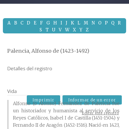
A
B
C
D
E
F
G
H
I
J
K
L
M
N
O
P
Q
R
S
T
U
V
W
X
Y
Z
Palencia, Alfonso de (1423-1492)
Detalles del registro
Vida
Imprimir
Informar de un error
Alfonso (o Alonso) Fernández de Palencia fue
un historiador y humanista al servicio de los
Editar este registro
Reyes Católicos, Isabel I de Castilla (1451-1504) y
Fernando II de Aragón (1452-1516). Nació en 1423,