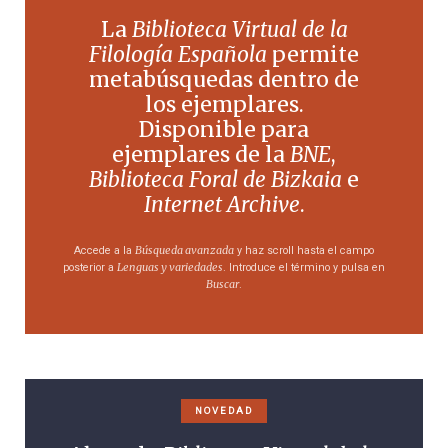
La
Biblioteca Virtual de la
Filología Española
permite
metabúsquedas dentro de
los ejemplares.
Disponible para
ejemplares de la
BNE
,
Biblioteca Foral de Bizkaia
e
Internet Archive
.
Búsqueda avanzada
Accede a la
y haz scroll hasta el campo
Lenguas y variedades
posterior a
. Introduce el término y pulsa en
Buscar
.
NOVEDAD