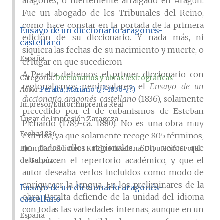
aragonés, o fuertemente arraigado en Aragón.
Fue un abogado de los Tribunales del Reino,
como hace constar en la portada de la primera
Ensayo de un diccionario aragonés-
edición de su diccionario. Y nada más, ni
castellano
siquiera las fechas de su nacimiento y muerte, o
España
el lugar en que sucedieron
A Peralta debemos el primer diccionario con
Categoría:
Diccionarios y obras lexicográficas
regionalismos peninsulares, el
Ensayo de un
Autor
Peralta, Mariano (¿?-1836-¿?)
diccionario aragonés-castellano
(1836), solamente
Impresor/Editor
Imprenta Real
precedido por el de cubanismos de Esteban
Lugar de impresión
Zaragoza
Pichardo (1789-ca. 1880). No es una obra muy
Fecha
1836
extensa, ya que solamente recoge 805 términos,
no todos ellos regionales. Son voces que
Ejemplar
Biblioteca Koldo Mitxelena, Diputación Foral
faltaban en el repertorio académico, y que el
de Guipúzc...
autor deseaba verlos incluidos como modo de
enriquecer la lengua. En los preliminares de la
Ensayo de un diccionario aragonés-
obra, Peralta defiende de la unidad del idioma
castellano
con todas las variedades internas, aunque en un
España