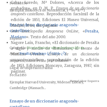
Cabra Loredo, Mª Dolores, «Acerca de los
Fecha
1836
grabados», en D. M. P.,
Ensayo de un diccionario
Ejemplar
Biblioteca de Montserrat, F*96*8.º*1
aragonés-castellano
. Reproducción facsímil de la
edición de 1853, Ediciones El Museo Universal,
Ensayo de un diccionario aragonés-
Madrid, 1984, sin paginar.
castellano
Gran Enciclopedia Aragonesa OnLine
, «
Peralta,
Mariano
». Texto del año 2000.
España
Nagore Laín, Francho, «El diccionario de Peralta
Categoría:
Diccionarios y obras lexicográficas
a siglo y medio de distancia», al frente de
Autor
Peralta, Mariano (¿?-1836-¿?)
Mariano Peralta,
Ensayo de un diccionario
aragonés-castellano
, reproducción de la edición
Impresor/Editor
Pedro José Gelabert
de 1853, Ediciones Moncayo, Zaragoza, 1987, sin
Lugar de impresión
Palma
paginar.
Fecha
1853
Manuel Alvar Ezquerra
Ejemplar
Harvard University, Widener Library,
Cambridge (Massach...
Ensayo de un diccionario aragonés-
castellano