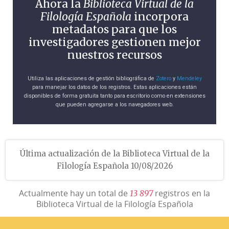
Ahora la
Biblioteca Virtual de la
Filología Española
incorpora
metadatos para que los
investigadores gestionen mejor
nuestros recursos
Utiliza las aplicaciones de gestión bibliográfica de
Zotero
y
Mendeley
para manejar los datos de los registros. Estas aplicaciones están
disponibles de forma gratuita tanto para escritorio como en extensiones
que pueden agregarse a los navegadores web.
Última actualización de la Biblioteca Virtual de la
Filología Española 10/08/2026
Actualmente hay un total de
registros en la
1
3
8
9
7
Biblioteca Virtual de la Filología Española