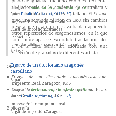
plano de igualdad, tildando, como es frecuente,
al diccionario de la Academia de centralista y
Categoría:
Diccionarios y obras lexicográficas
poco abierto a lo que no es castellano. El
Ensayo
Autor
Peralta, Mariano (¿?-1836-¿?)
tuvo una segunda edición en 1853, sin cambios
Impresor/Editor
Imprenta Real
pese a que para entonces ya habían aparecido
Lugar de impresión
Zaragoza
otros repertorios de aragonesismos, en la que
Fecha
1836
su nombre aparece escondido tras las iniciales
Ejemplar
Biblioteca Nacional de España, Madrid,
D. M. P. Esta salida iba adornada con una
1/31393
colección de grabados de diferentes artistas.
Ensayo de un diccionario aragonés-
Obra
castellano
Ensayo de un diccionario aragonés-castellano
,
España
Imprenta Real, Zaragoza, 1836.
Ensayo de un diccionario aragonés castellano
, Pedro
Categoría:
Diccionarios y obras lexicográficas
José Gelabert, Palma, 1853.
Autor
Peralta, Mariano (¿?-1836-¿?)
Impresor/Editor
Imprenta Real
Bibliografía
Lugar de impresión
Zaragoza