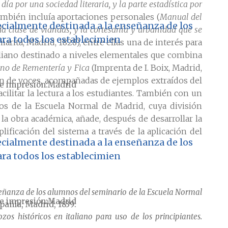
ía por una sociedad literaria, y la parte estadística por
 también incluía aportaciones personales (
Manual del
ecialmente destinada a la enseñanza de los
oda clase de viandas, y la cortesanía y urbanidad que se
ra todos los establecimien
marita, Madrid, 1828), entre ellas una de interés para
taliano destinado a niveles elementales que combina
no de Rementería y Fica
(Imprenta de I. Boix, Madrid,
ón de voces, acompañadas de ejemplos extraídos del
e impresión
Madrid
cilitar la lectura a los estudiantes. También con un
os de la Escuela Normal de Madrid, cuya división
s la obra académica, añade, después de desarrollar la
lificación del sistema a través de la aplicación del
ecialmente destinada a la enseñanza de los
ra todos los establecimien
señanza de los alumnos del seminario de la Escuela Normal
e impresión
Madrid
pañía, Madrid, 1839.
zos históricos en italiano para uso de los principiantes.