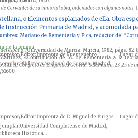
 Burgos, Madrid, 1826.
ducación, F. H...
s de Cervantes de su inmortal obra, ordenados con algunas notas
, 
stellana, o Elementos esplanados de ella. Obra esp
de Instrucción Primaria de Madrid, y acomodada pa
tumbres: Mariano de Rementería y Fica, redactor del “Corre
ia de la lengua
 del español
, Universidad de Murcia, Murcia, 1982, págs. 82-83
mpresor/Editor
Imprenta de Fuentenebro
Lugar d
artínez, «Contribución de M. de Rementería a la teoría
jemplar
Biblioteca Nacional de España, Madrid,
glo XXI: III Congreso de Lingüística General. Salamanca, 23-25 de
/51600
mpresor/Editor
Imprenta de D. Miguel de Burgos
Lugar d
jemplar
Universidad Complutense de Madrid,
iblioteca Histórica...