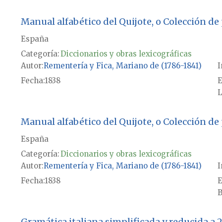
Manual alfabético del Quijote, o Colección d
España
Categoría:
Diccionarios y obras lexicográficas
Autor
Rementería y Fica, Mariano de (1786-1841)
I
Fecha
1838
E
L
Manual alfabético del Quijote, o Colección d
España
Categoría:
Diccionarios y obras lexicográficas
Autor
Rementería y Fica, Mariano de (1786-1841)
I
Fecha
1838
E
B
Gramática italiana simplificada y reducida a 2