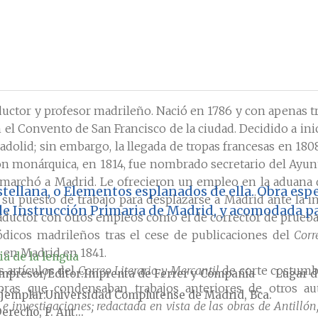
uctor y profesor madrileño. Nació en 1786 y con apenas tre
n el Convento de San Francisco de la ciudad. Decidido a inic
ladolid; sin embargo, la llegada de tropas francesas en 18
ción monárquica, en 1814, fue nombrado secretario del Ayu
ad, marchó a Madrid. Le ofrecieron un empleo en la aduana
stellana, o Elementos esplanados de ella. Obra esp
su puesto de trabajo para desplazarse a Madrid ante la in
de Instrucción Primaria de Madrid, y acomodada pa
raductor con otros empleos como el de corrector de prueba
ódicos madrileños tras el cese de publicaciones del
Corr
ó en Madrid en 1841.
ia de la lengua
 artículos del
Correo Literario y Mercantil
de corte costumb
mpresor/Editor
Imprenta de Ferrer y Compañía
Lugar d
bras que condensaban trabajos anteriores de otros au
jemplar
Universidad Complutense de Madrid, Bca.
 investigaciones; redactada en vista de las obras de Antillón, 
erecho, F. Ant...