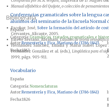
Compuesta por M. A. Vergani
, Imprenta de D. Miguel de
E
Manual alfabético del Quijote, o colección de pensamiento
Conferencias gramaticales sobre la lengua ca
Bibliografía
alumnos del seminario de la Escuela Normal 
Escobar, José,
Sobre la formación del artículo de cos
España
Cervantes, Alicante, 2005.
Categoría:
Gramáticas, tratados gramaticales e histor
Esteve Serrano, Abraham,
Estudios de teoría ortográfica
Autor
Rementería y Fica, Mariano de (1786-1841)
I
Hernández Sánchez, Eulalia y María Isabel López M
Fecha
1843
E
Fernández González et al. (eds.),
Lingüística para el si
2
1999, págs. 905-911.
Vocabulario
España
Categoría:
Nomenclaturas
Autor
Rementería y Fica, Mariano de (1786-1841)
I
Fecha
1826
E
B