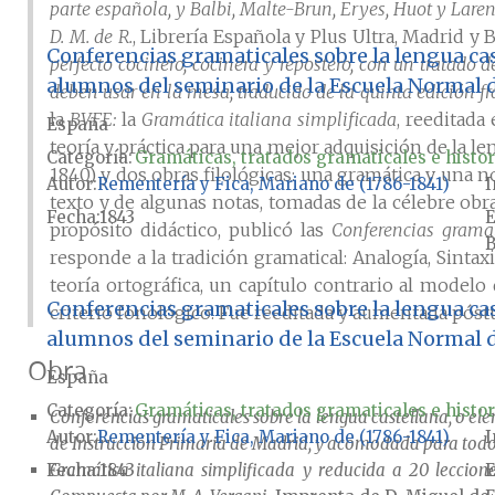
parte española, y Balbi, Malte-Brun, Eryes, Huot y Larena
D. M. de R.
, Librería Española y Plus Ultra, Madrid y 
Conferencias gramaticales sobre la lengua ca
perfecto cocinero, cocinera y repostero, con un tratado 
alumnos del seminario de la Escuela Normal 
deben usar en la mesa, traducido de la quinta edición 
la
BVFE:
la
Gramática italiana simplificada
, reeditada
España
teoría y práctica para una mejor adquisición de la l
Categoría:
Gramáticas, tratados gramaticales e histor
1840) y dos obras filológicas: una gramática y una 
Autor
Rementería y Fica, Mariano de (1786-1841)
I
texto y de algunas notas, tomadas de la célebre obra
Fecha
1843
E
propósito didáctico, publicó las
Conferencias gramat
B
responde a la tradición gramatical: Analogía, Sintax
teoría ortográfica, un capítulo contrario al modelo 
Conferencias gramaticales sobre la lengua ca
criterio fonológico. Fue reeditada y aumentada pós
alumnos del seminario de la Escuela Normal 
Obra
España
Categoría:
Gramáticas, tratados gramaticales e histor
Conferencias gramaticales sobre la lengua castellana, o e
Autor
Rementería y Fica, Mariano de (1786-1841)
I
de Instrucción Primaria de Madrid, y acomodada para todo
Gramática italiana simplificada y reducida a 20 lecciones
Fecha
1843
E