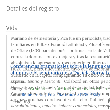
Detalles del registro
Vida
Mariano de Rementería y Fica fue un periodista, trad
familiares en Bilbao. Estudió Latinidad y Filosofía e
de Oñate (1803), para después continuar en la de Val
contra la dominación extranjera y, tras la restaura
absolutista lo apresaron y, tras ponerlo en libert
Conferencias gramaticales sobre la lengua ca
(1820-1823), pero, nuevamente, tuvo que abandonar 
alumnos del seminario de la Escuela Normal 
Subsistió en la capital compaginando su oficio de t
Correo Literario y Mercantil
. Colaboró en otros peri
España
Gramática en la Escuela Normal de la ciudad. Falleci
Categoría:
Gramáticas, tratados gramaticales e histor
Aunque a Rementería y Fica se le han atribuido unos
Autor
Rementería y Fica, Mariano de (1786-1841)
I
no hay pruebas concluyentes de ello. Publicó o
Fecha
1839
E
descubrimientos, tratados, balances comerciales, censos e
D