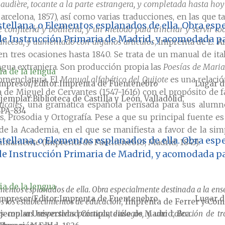
udière, tocante a la parte estrangera, y completada hasta hoy d
Barcelona, 1857), así como varias traducciones, en las que
stellana, o Elementos esplanados de ella. Obra esp
de confitería y botillería, y un método para trinchar y servir t
de Instrucción Primaria de Madrid, y acomodada pa
francesa, y aumentado con algunos artículos
, Imprenta de L. A
 en tres ocasiones hasta 1840. Se trata de un manual de i
engua extranjera. Son producción propia las
Poesías de Maria
ia de la lengua
nomenclatura. El
Manual alfabético del Quijote
es una relaci
mpresor/Editor
Imprenta de Fuentenebro
Lugar d
 de Miguel de Cervantes (1547-1616) con el propósito de fa
jemplar
Biblioteca de Castilla y León, Valladolid,
icales
, una gramática española pensada para sus alumn
PA-834
is, Prosodia y Ortografía. Pese a que su principal fuente e
de la Academia, en el que se manifiesta a favor de la simp
stellana, o Elementos esplanados de ella. Obra esp
tumamente (Imprenta de Fuentenebro, Madrid, 1843).
de Instrucción Primaria de Madrid, y acomodada pa
ia de la lengua
lementos esplanados de ella. Obra especialmente destinada a la en
mpresor/Editor
Imprenta de Fuentenebro
Lugar d
s los establecimientos de educación
, Imprenta de Ferrer y Com
 con sus respectivas prácticas, diálogos, y una colección de tro
jemplar
Universidad Complutense de Madrid, Bca.