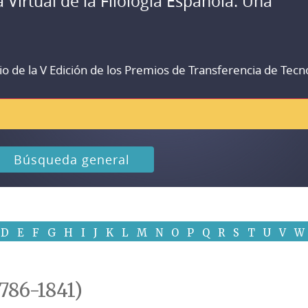
a Virtual de la Filología Española. Una
io de la V Edición de los Premios de Transferencia de Tecn
Búsqueda general
D
E
F
G
H
I
J
K
L
M
N
O
P
Q
R
S
T
U
V
W
1786-1841)