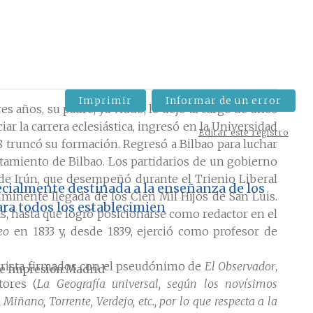
Imprimir
Informar de un error
s años, su padre, ya viudo, lo dejó al cargo de unos
iar la carrera eclesiástica, ingresó en la Universidad
Editar este registro
08 truncó su formación. Regresó a Bilbao para luchar
ntamiento de Bilbao. Los partidarios de un gobierno
 de Irún, que desempeñó durante el Trienio Liberal
ecialmente destinada a la enseñanza de los
minente llegada de los Cien Mil Hijos de San Luis.
ra todos los establecimien
s, hasta que logró posicionarse como redactor en el
eo
en 1833 y, desde 1839, ejerció como profesor de
rista firmados con el pseudónimo de
El Observador
,
e impresión
Madrid
tores (
La Geografía universal, según los novísimos
Miñano, Torrente, Verdejo, etc., por lo que respecta a la