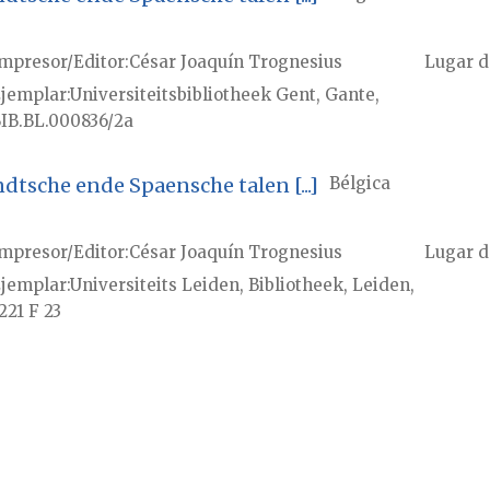
mpresor/Editor
César Joaquín Trognesius
Lugar d
jemplar
Universiteitsbibliotheek Gent, Gante,
IB.BL.000836/2a
dtsche ende Spaensche talen [...]
Bélgica
mpresor/Editor
César Joaquín Trognesius
Lugar d
jemplar
Universiteits Leiden, Bibliotheek, Leiden,
221 F 23