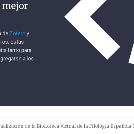
n mejor
ca de
Zotero
y
tros. Estas
ita tanto para
gregarse a los
ualización de la Biblioteca Virtual de la Filología Española