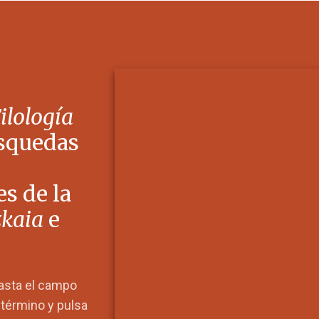
Filología
squedas
s de la
zkaia
e
hasta el campo
l término y pulsa