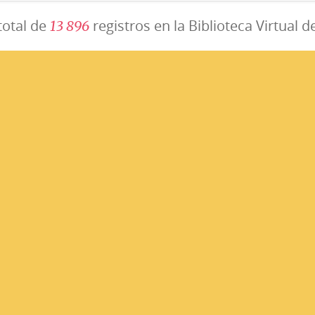
total de
registros en la Biblioteca Virtual d
1
3
8
9
6