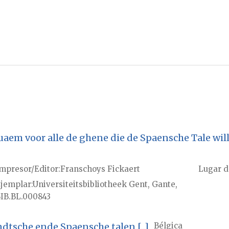
aem voor alle de ghene die de Spaensche Tale wil
mpresor/Editor
Franschoys Fickaert
Lugar d
jemplar
Universiteitsbibliotheek Gent, Gante,
IB.BL.000843
dtsche ende Spaensche talen [...]
Bélgica