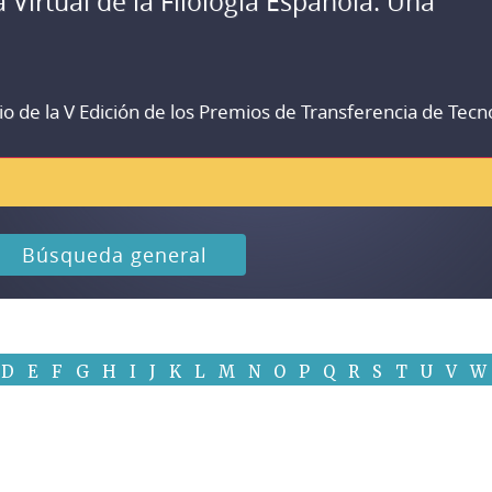
a Virtual de la Filología Española. Una
io de la V Edición de los Premios de Transferencia de Tecn
Búsqueda general
D
E
F
G
H
I
J
K
L
M
N
O
P
Q
R
S
T
U
V
W