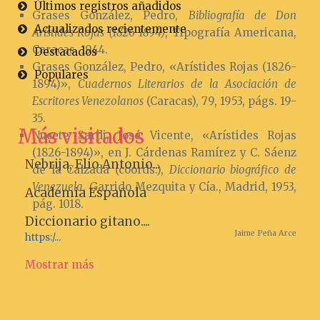
Últimos registros añadidos
Grases González, Pedro,
Bibliografía de Don
Actualizados recientemente
Arístides Rojas (1826-1894)
, Tipografía Americana,
Caracas, 1944.
Destacados
Grases González, Pedro, «Arístides Rojas (1826-
Populares
1894)»,
Cuadernos Literarios de la Asociación de
Escritores Venezolanos
(Caracas), 79, 1953, págs. 19-
35.
Más visitados
Nucete Sardi, José Vicente, «Arístides Rojas
(1826-1894)», en J. Cárdenas Ramírez y C. Sáenz
Nebrija, Elio Antonio...
de la Calzada (coords.),
Diccionario biográfico de
Venezuela
, Garrido Mezquita y Cía., Madrid, 1953,
Academia Española
pág. 1018.
Diccionario gitano....
Jaime Peña Arce
https:/...
Mostrar más