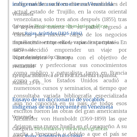
indígenas de uso frecuente en Venezuela
como médico rural en diversas localidades del
actual estado de Trujillo, en la costa oriental
Venezuela
venezolana; solo tres años después (1855), tras
Categoría:
Diccionarios y obras lexicográficas
la repentina muerte de su padre, regresó a
Autor
Rojas, Arístides (1826-1894)
Caracas para hacerse cargo de los negocios
familiares –entre ellos, varias imprentas–. En
Impresor/Editor
Imprenta de vapor de «La Opinión
1857 decidió emprender un viaje por
nacional»
Norteamérica y Europa con el objetivo de
Lugar de impresión
Caracas
aumentar y perfeccionar sus conocimientos
Fecha
1881
como médico y naturalista: tanto en Francia
Ejemplar
Biblioteca de la Real Academia Española,
como en los Estados Unidos acudió a
Madrid, 23-VI-...
numerosos cursos y seminarios, al tiempo que
consultaba variada bibliografía especializada
Ensayo de un diccionario de vocablos
aún no conocida en su país; de todos esos
indígenas de uso frecuente en Venezuela
escritos fueron las obras del gran americanista
Venezuela
Alexander von Humboldt (1769-1859) las que
dejaron una mayor huella en el caraqueño. A su
Categoría:
Diccionarios y obras lexicográficas
vuelta a Venezuela, y debido a que el país se
Autor
Rojas, Arístides (1826-1894)