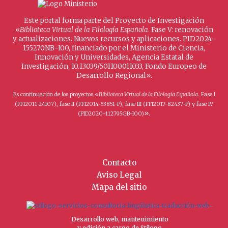
Este portal forma parte del Proyecto de Investigación
«
Biblioteca Virtual de la Filología Española
. Fase V: renovación
y actualizaciones. Nuevos recursos y aplicaciones. PID2024-
155270NB-I00, financiado por el Ministerio de Ciencia,
Innovación y Universidades, Agencia Estatal de
Investigación, 10.13039/501100011033, Fondo Europeo de
Desarrollo Regional».
Es continuación de los proyectos «
Biblioteca Virtual de la Filología Española
. Fase I
(FFI2011-24107), fase II (FFI2014-53851-P), fase III (FFI2017-82437-P) y fase IV
».
(PID2020-112795GB-I00)
Contacto
Aviso Legal
Mapa del sitio
Desarrollo web, mantenimiento
y edición a cargo de Stílogo