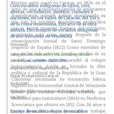
Nuestro autor nació en Caracas, en 1826, en el
Cien vocablos indígenas de sitios, ríos,
seno de una acomodada familia de emigrantes
alturas, vecindarios, pueblos, ciudades y
dominicanos, quienes habían abandonado su
naciones, en los valles de Caracas, del Tui y
isla tras los terribles desórdenes producidos
de la costa venezolana. Extracto de la obra
por la brutal invasión haitiana del territorio,
inédita: Diccionario de vocablos indígenas
acontecida solo unos meses después de la
de uso frecuente en Venezuela
emancipación formal de Santo Domingo
Venezuela
respecto de España (1822). Como miembro de
una de las más selectas familias criollas de su
Categoría:
Diccionarios y obras lexicográficas
ciudad, el joven Arístides acudió al colegio
Autor
Rojas, Arístides (1826-1894)
Independencia, donde se formaba la élite
Impresor/Editor
Imprenta Bolívar
política y cultural de la República de la Gran
Lugar de impresión
Caracas
Colombia; terminada su formación básica,
Fecha
1882
ingresó en la Universidad Central de Venezuela
Ejemplar
Biblioteca Nacional de España, Madrid,
(1844) para estudiar Filosofía, estudios que
HA/16562
abandonó para matricularse (1846) en Medicina,
licenciatura que obtuvo en 1852. Con 26 años y
recién licenciado, Rojas comenzó a trabajar
Ensayo de un diccionario de vocablos