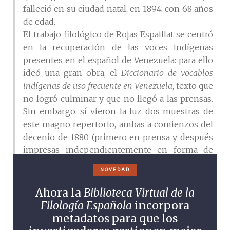
falleció en su ciudad natal, en 1894, con 68 años
de edad.
El trabajo filológico de Rojas Espaillat se centró
en la recuperación de las voces indígenas
presentes en el español de Venezuela: para ello
ideó una gran obra, el
Diccionario de vocablos
indígenas de uso frecuente en Venezuela
, texto que
no logró culminar y que no llegó a las prensas.
Sin embargo, sí vieron la luz dos muestras de
este magno repertorio, ambas a comienzos del
decenio de 1880 (primero en prensa y después
impresas independientemente en forma de
folletos): en la primera,
Ensayo de un diccionario
NOVEDAD
de vocablos indígenas de uso frecuente en
Venezuela
, el caraqueño comenta y rectifica, en
Ahora la
Biblioteca Virtual de la
lo que atañe a su corpus, los primeros tomos
Filología Española
incorpora
del
Primer diccionario general etimológico de la
metadatos para que los
lengua castellana
(Establecimiento Tipográfico