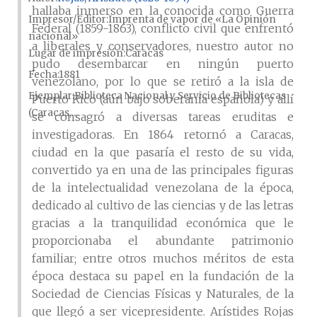
hallaba inmerso en la conocida como Guerra
Impresor/Editor
Imprenta de vapor de «La Opinión
Federal (1859-1863), conflicto civil que enfrentó
nacional»
a liberales y conservadores, nuestro autor no
Lugar de impresión
Caracas
pudo desembarcar en ningún puerto
Fecha
1881
venezolano, por lo que se retiró a la isla de
Ejemplar
Biblioteca Nacional y Servicio de Bibliotecas
Puerto Rico (aún bajo soberanía española) y allí
(Caracas,...
se consagró a diversas tareas eruditas e
investigadoras. En 1864 retornó a Caracas,
ciudad en la que pasaría el resto de su vida,
convertido ya en una de las principales figuras
de la intelectualidad venezolana de la época,
dedicado al cultivo de las ciencias y de las letras
gracias a la tranquilidad económica que le
proporcionaba el abundante patrimonio
familiar; entre otros muchos méritos de esta
época destaca su papel en la fundación de la
Sociedad de Ciencias Físicas y Naturales, de la
que llegó a ser vicepresidente. Arístides Rojas