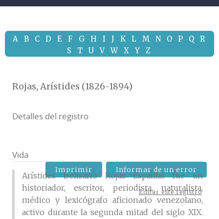
A
B
C
D
E
F
G
H
I
J
K
L
M
N
O
P
Q
R
S
T
U
V
W
X
Y
Z
Rojas, Arístides (1826-1894)
Detalles del registro
Vida
Imprimir
Informar de un error
Arístides Belisario Rojas Espaillat fue un
historiador, escritor, periodista, naturalista,
Editar este registro
médico y lexicógrafo aficionado venezolano,
activo durante la segunda mitad del siglo XIX.