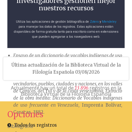
investigadores gestionen mejor
de Álvarez Hermanos, Madrid, 1880-1883), del
nuestros recursos
sevillano Roque Barcia (1823-1885); la segunda,
Cien vocablos indígenas de sitios
[…] tiene ya un
Utiliza las aplicaciones de gestión bibliográfica de
Zotero
y
Mendeley
carácter más enciclopédico.
para manejar los datos de los registros. Estas aplicaciones están
disponibles de forma gratuita tanto para escritorio como en extensiones
que pueden agregarse a los navegadores web.
Obra
Ensayo de un diccionario de vocablos indígenas de uso
frecuente en Venezuela
, Imprenta de vapor de «La
Última actualización de la Biblioteca Virtual de la
Opinión nacional», Caracas, 1881.
Filología Española 03/08/2026
Cien vocablos indígenas de sitios, ríos, alturas,
vecindarios, pueblos, ciudades y naciones, en los valles
Actualmente hay un total de
registros en la
1
3
8
9
6
de Caracas, del Tui y de la costa venezolana. Extracto
Biblioteca Virtual de la Filología Española
de la obra inédita: Diccionario de vocablos indígenas
de uso frecuente en Venezuela
, Imprenta Bolívar,
Caracas, 1882.
Opciones
Todos los registros
Bibliografía