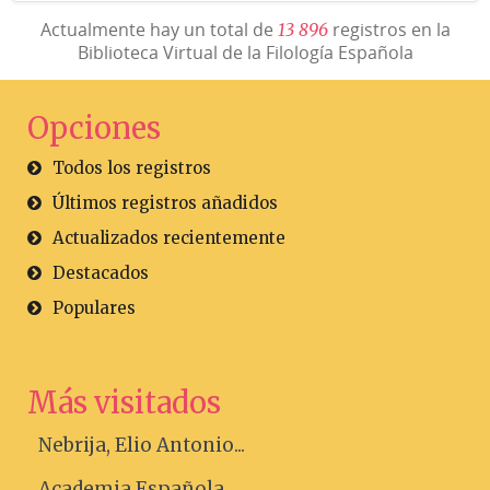
Actualmente hay un total de
registros en la
1
3
8
9
6
Biblioteca Virtual de la Filología Española
Opciones
Todos los registros
Últimos registros añadidos
Actualizados recientemente
Destacados
Populares
Más visitados
Nebrija, Elio Antonio...
Academia Española