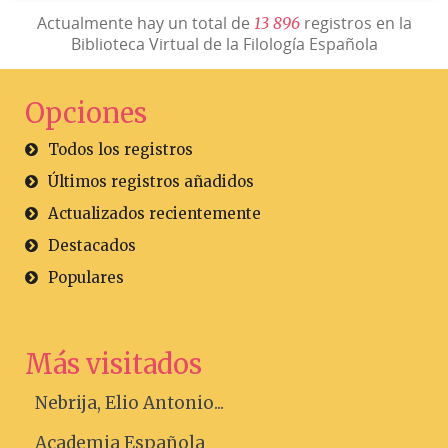
Actualmente hay un total de
registros en la
1
3
8
9
6
Biblioteca Virtual de la Filología Española
Opciones
Todos los registros
Últimos registros añadidos
Actualizados recientemente
Destacados
Populares
Más visitados
Nebrija, Elio Antonio...
Academia Española