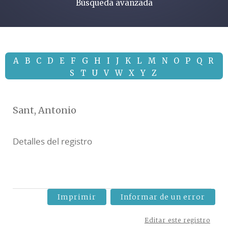
Búsqueda avanzada
A
B
C
D
E
F
G
H
I
J
K
L
M
N
O
P
Q
R
S
T
U
V
W
X
Y
Z
Sant, Antonio
Detalles del registro
Imprimir
Informar de un error
Editar este registro