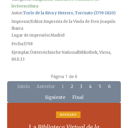
lectoescritura
Autor
Torío de la Riva y Herrero, Torcuato (1759-1820)
Impresor/Editor
Imprenta de la Viuda de Don Joaquín
Ibarra
Lugar de impresión
Madrid
Fecha
1798
Ejemplar
Österreichische Nationalbibliothek, Viena,
80.E.13
Página 1 de 6
Inicio
Anterior
1
2
3
4
5
6
Siguiente
Final
NOVEDAD
La
Biblioteca Virtual de la