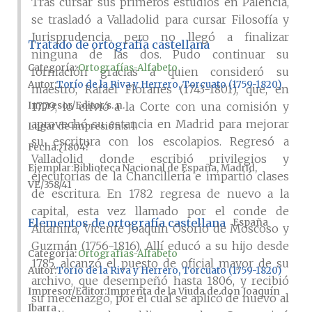
Tras cursar sus primeros estudios en Palencia,
se trasladó a Valladolid para cursar Filosofía y
Jurisprudencia, pero no llegó a finalizar
Tratado de ortografía castellana
ninguna de las dos. Pudo continuar su
Categoría:
Ortografías-Alfabeto
formación gracias a quien consideró su
Autor
Torío de la Riva y Herrero, Torcuato (1759-1820)
maestro, Rafael Floranes (1743-1801), que, en
Impresor/Editor
s. n.
1779, lo envió a la Corte con una comisión y
aprovechó su estancia en Madrid para mejorar
Lugar de impresión
s. l.
su escritura con los escolapios. Regresó a
Fecha
¿1804?
Valladolid donde escribió privilegios y
Ejemplar
Biblioteca Nacional de España, Madrid,
ejecutorias de la Chancillería e impartió clases
VE/358/41
de escritura. En 1782 regresa de nuevo a la
capital, esta vez llamado por el conde de
Elementos de ortografía castellana
España
Altamira, Vicente Joaquín Osorio de Moscoso y
Guzmán (1756-1816). Allí educó a su hijo desde
Categoría:
Ortografías-Alfabeto
1785, alcanzó el puesto de oficial mayor de su
Autor
Torío de la Riva y Herrero, Torcuato (1759-1820)
archivo, que desempeñó hasta 1806, y recibió
Impresor/Editor
Imprenta de la Viuda de don Joaquín
su mecenazgo, por el cual se aplicó de nuevo al
Ibarra