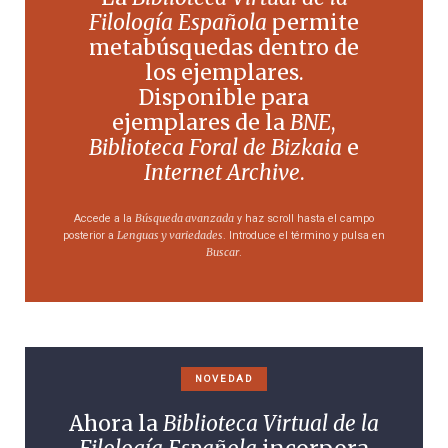
Filología Española
permite
metabúsquedas dentro de
los ejemplares.
Disponible para
ejemplares de la
BNE
,
Biblioteca Foral de Bizkaia
e
Internet Archive
.
Búsqueda avanzada
Accede a la
y haz scroll hasta el campo
Lenguas y variedades
posterior a
. Introduce el término y pulsa en
Buscar
.
NOVEDAD
Ahora la
Biblioteca Virtual de la