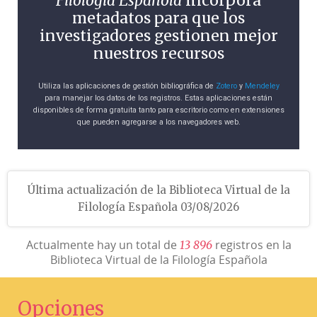
Filología Española
incorpora
metadatos para que los
investigadores gestionen mejor
nuestros recursos
Utiliza las aplicaciones de gestión bibliográfica de
Zotero
y
Mendeley
para manejar los datos de los registros. Estas aplicaciones están
disponibles de forma gratuita tanto para escritorio como en extensiones
que pueden agregarse a los navegadores web.
Última actualización de la Biblioteca Virtual de la
Filología Española 03/08/2026
Actualmente hay un total de
registros en la
1
3
8
9
6
Biblioteca Virtual de la Filología Española
Opciones