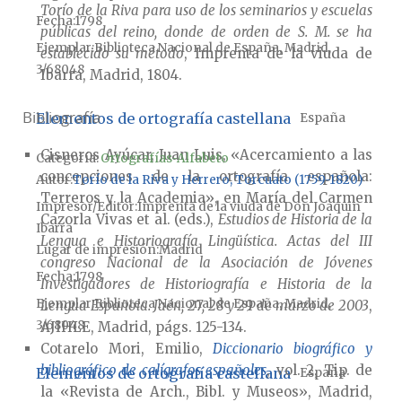
Torío de la Riva para uso de los seminarios y escuelas
Fecha
1798
públicas del reino, donde de orden de S. M. se ha
Ejemplar
Biblioteca Nacional de España, Madrid,
establecido su método
, Imprenta de la viuda de
3/68048
Ibarra, Madrid, 1804.
Bibliografía
Elementos de ortografía castellana
España
Cisneros Ayúcar, Juan Luis, «Acercamiento a las
Categoría:
Ortografías-Alfabeto
concepciones de la ortografía española:
Autor
Torío de la Riva y Herrero, Torcuato (1759-1820)
Terreros y la Academia», en María del Carmen
Impresor/Editor
Imprenta de la viuda de Don Joaquin
Cazorla Vivas et al. (eds.),
Estudios de Historia de la
Ibarra
Lengua e Historiografía Lingüística. Actas del III
Lugar de impresión
Madrid
congreso Nacional de la Asociación de Jóvenes
Fecha
1798
Investigadores de Historiografía e Historia de la
Ejemplar
Biblioteca Nacional de España, Madrid,
Lengua Española. Jaén, 27, 28 y 29 de marzo de 2003
,
3/68048
AJIHLE, Madrid, págs. 125-134.
Cotarelo Mori, Emilio,
Diccionario biográfico y
bibliográfico de calígrafos españoles
, vol. 2, Tip. de
Elementos de ortografía castellana
España
la «Revista de Arch., Bibl. y Museos», Madrid,