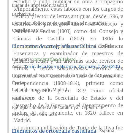
estudio y pudo publicar su obra. Compaginó
Lugar de impresión
Madrid
temporalmente estas labores con los cargos de
Fecha
1798
revisor y lector de letras antiguas, desde 1786, y
Ejemplar
Biblioteca de Castilla y León, Estudios
escritor de privilegios tanto del Consejo y
Castellanos y L...
Cámara de Indias (1803), como del Consejo y
Cámara de Castilla (1802). En 1806 lo
nombraron vocal de la Junta Central de Primera
Elementos de ortografía castellana
España
Enseñanza y examinador de maestros de
Categoría:
Ortografías-Alfabeto
primeras letras y, un año más tarde, revisor de
Autor
Torío de la Riva y Herrero, Torcuato (1759-1820)
firmas y letras sospechosas. Retomó sus
funciones de archivero tras la Guerra de
Impresor/Editor
Imprenta de la Viuda de don Joaquín
Independencia (1808-1814), primero como
Ibarra
Lugar de impresión
Madrid
oficial segundo y, en 1819, como oficial
archivero de la Secretaría de Estado y del
Fecha
1798
Despacho de la Guerra en el Departamento de
Ejemplar
Biblioteca de Catalunya, Depósito de
Indias. Al año siguiente, en 1820, fallece en
Reserva, Barcelona...
Madrid.
La primera publicación de Torío de la Riva fue
Elementos de ortografía castellana
España