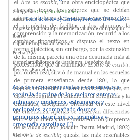
el
Arte de escribir
, una obra enciclopédica que
abarcaba todos los saberes que se debían
Categoría:
Ortografías-Alfabeto
adquirir a lo largo de la primera enseñanza. Con
Autor
Torío de la Riva y Herrero, Torcuato (1759-1820)
el propósito de facilitar a los alumnos la
Impresor/Editor
Imprenta de la Viuda de don Joaquín
comprensión y la memorización, recurrió a los
Ibarra
cambios tipográficos y dispuso el texto en
Lugar de impresión
Madrid
forma dialéctica, sin embargo, por la extensión
Fecha
1798
de la misma, parecía una obra destinada más al
Ejemplar
Biblioteca de Catalunya, Depósito de
profesorado que al alumnado. El
Arte de escribir
,
Reserva, Barcelona...
por orden real, sirvió de manual en las escuelas
de primera enseñanza desde 1801, lo que
Arte de escribir por reglas y con muestras
supuso un cambio en la metodología, ya que, en
según la doctrina de los mejores autores
él, se propugnaba el estudio de la Ortografía y la
antiguos y modernos, estrangeros y
Gramática, disciplinas olvidadas en este nivel
nacionales, acompañado de unos
de enseñanza. Apenas se observan diferencias
principios de aritmética, gramática y
entre la primera y la segunda edición (Imprenta
ortografía castellana [...]
de la viuda de don Joaquín Ibarra, Madrid, 1802)
del
Arte de escribir
; quizás, las más reseñables
España