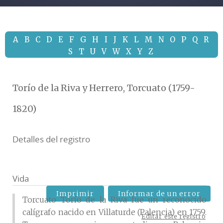
A
B
C
D
E
F
G
H
I
J
K
L
M
N
O
P
Q
R
S
T
U
V
W
X
Y
Z
Torío de la Riva y Herrero, Torcuato (1759-
1820)
Detalles del registro
Vida
Imprimir
Informar de un error
Torcuato Torío de la Riva fue un reconocido
calígrafo nacido en Villaturde (Palencia) en 1759.
Editar este registro