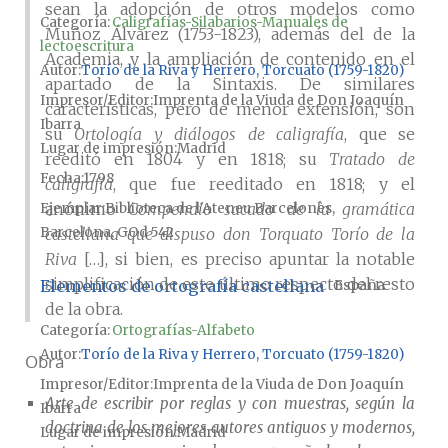
sean la adopción de otros modelos como
Categoría:
Caligrafías-Silabarios-Manuales de
Muñoz Álvarez (1753-1823), además del de la
lectoescritura
Academia, y la ampliación de contenido en el
Autor
Torío de la Riva y Herrero, Torcuato (1759-1820)
apartado de la Sintaxis. De similares
Impresor/Editor
Imprenta de la Viuda de Don Joaquín
características, pero de menor extensión, son
Ibarra
su
Ortología y diálogos de caligrafía
, que se
Lugar de impresión
Madrid
reeditó en 1804 y en 1818; su
Tratado de
Fecha
1798
caligrafía
, que fue reeditado en 1818; y el
anónimo
Compendio sacado de la gramática
Ejemplar
Biblioteca de l'Ateneu Barcelonès,
Barcelona, GOd 542
castellana que dispuso don Torquato Torío de la
Riva
[…], si bien, es preciso apuntar la notable
simplificación de este último respecto del resto
Elementos de ortografía castellana
España
de la obra.
Categoría:
Ortografías-Alfabeto
Autor
Torío de la Riva y Herrero, Torcuato (1759-1820)
Obra
Impresor/Editor
Imprenta de la Viuda de Don Joaquín
Arte de escribir por reglas y con muestras, según la
Ibarra
doctrina de los mejores autores antiguos y modernos,
Lugar de impresión
Madrid