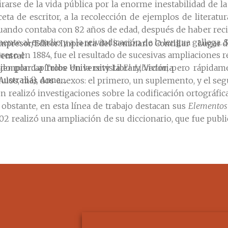
tirarse de la vida pública por la enorme inestabilidad de l
eta de escritor, a la recolección de ejemplos de literatura
, cuando contaba con 82 años de edad, después de haber re
nte al estudio y a la reivindicación de la lengua gallega. S
mpresor/Editor
Imprenta del Seminario Conciliar
Lugar d
mpreso en 1884, fue el resultado de sucesivas ampliaciones r
entral
do por capítulos en la revista
El Libredón
, pero rápidam
jemplar
La Trobe University Library, Victoria
culos, más dos anexos: el primero, un suplemento, y el se
Australia), Anne...
n realizó investigaciones sobre la codificación ortográfic
 obstante, en esta línea de trabajo destacan sus
Elementos
902 realizó una ampliación de su diccionario, que fue pu
nciliar Central, Santiago de Compostela, 1884.
ia, Vigo, 1970.
e Maricarme García Ares
, Real Academia Galega, La Coruña, 2