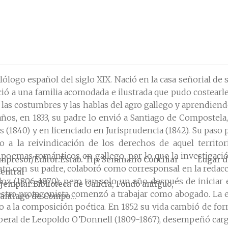
ilólogo español del siglo XIX. Nació en la casa señorial de 
eció a una familia acomodada e ilustrada que pudo costear
n las costumbres y las hablas del agro gallego y aprendiend
ños, en 1833, su padre lo envió a Santiago de Compostela,
es (1840) y en licenciado en Jurisprudencia (1842). Su paso
no a la reivindicación de los derechos de aquel territor
emas románticos en gallego, por lo que la investigació
mpresor/Editor
Estab. Tip. Seminario Conciliar
Lugar d
unto con su padre, colaboró como corresponsal en la redac
entral
 (1806-1870); pero tan solo un año después de iniciar esa
jemplar
Biblioteca de Galicia, Fondo antiguo,
tro protagonista comenzó a trabajar como abogado. La eta
antiago de Compo...
o a la composición poética. En 1852 su vida cambió de form
beral de Leopoldo O’Donnell (1809-1867), desempeñó cargo