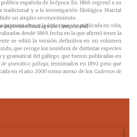
a política española de la época. En 1866 regresó a su
 tradicional y a la investigación filológica. Marcial
cibido un amplio reconocimiento.
u primera obra, y la única que vio publicada en vida,
e impresión
Santiago [de Compostela]
ealizadas desde 1869, fecha en la que afirmó tener la
ente se editó la versión definitiva en un volumen
gundo, que recoge los nombres de distintas especies
a y gramatical del gallego, que fueron publicadas en
 de gramática gallega
, terminados en 1892 pero que
blicada en el año 2000 como anexo de los
Cadernos de
000.