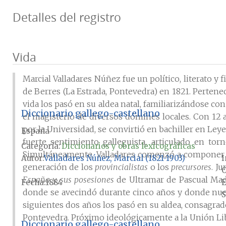
Detalles del registro
Vida
Marcial Valladares Núñez fue un político, literato y f
de Berres (La Estrada, Pontevedra) en 1821. Perten
vida los pasó en su aldea natal, familiarizándose co
Diccionario gallego-castellano
el magisterio de diversos dómines locales. Con 12 a
por la Universidad, se convirtió en bachiller en Ley
España
fuerte sentimiento galleguista, articulado en tor
Categoría:
Diccionarios y obras lexicográficas
Simultáneamente, Valladares comenzó a componer po
Autor
Valladares Núñez, Marcial (1821-1903)
I
generación de los
provincialistas
o los
precursores
. J
C
España y sus posesiones
de Ultramar de Pascual Madoz
Fecha
1884
E
donde se avecindó durante cinco años y donde nues
S
siguientes dos años los pasó en su aldea, consagrad
Pontevedra. Próximo ideológicamente a la Unión Li
Diccionario gallego-castellano