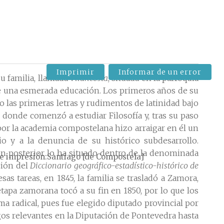
Imprimir
Informar de un error
su familia, llamada
Vilancosta
, situada en la parroquia
le una esmerada educación. Los primeros años de su
o las primeras letras y rudimentos de latinidad bajo
 donde comenzó a estudiar Filosofía y, tras su paso
 por la academia compostelana hizo arraigar en él un
io y a la denuncia de su histórico subdesarrollo.
n posterior lo ha situado dentro de la denominada
e impresión
Santiago [de Compostela]
ción del
Diccionario geográfico-estadístico-histórico de
s tareas, en 1845, la familia se trasladó a Zamora,
pa zamorana tocó a su fin en 1850, por lo que los
a radical, pues fue elegido diputado provincial por
s relevantes en la Diputación de Pontevedra hasta