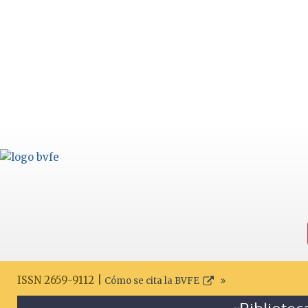
ISSN 2659-9112 |
Cómo se cita la BVFE