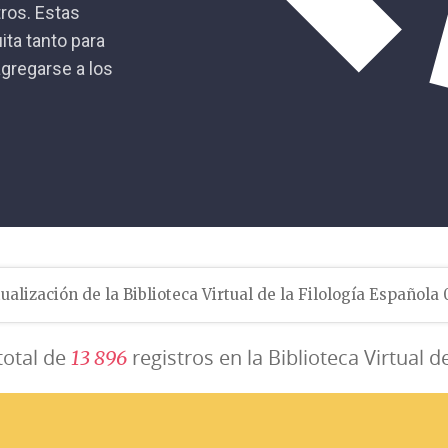
tros. Estas
ita tanto para
gregarse a los
ualización de la Biblioteca Virtual de la Filología Española
total de
registros en la Biblioteca Virtual d
1
3
8
9
6