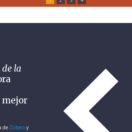
1
2
3
4
 de la
ora
n mejor
ca de
Zotero
y