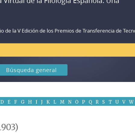
a Virtual de la Filología Española. Una
io de la V Edición de los Premios de Transferencia de Tecn
Búsqueda general
D
E
F
G
H
I
J
K
L
M
N
O
P
Q
R
S
T
U
V
W
1903)