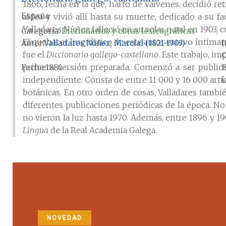
1866, fecha en la que, harto de vaivenes, decidió re
España
aldea y vivió allí hasta su muerte, dedicado a su fac
Valladares Núñez falleció en su solar natal en 1903
Categoría:
Diccionarios y obras lexicográficas
El quehacer lingüístico de este autor estuvo íntimame
Autor
Valladares Núñez, Marcial (1821-1903)
I
fue el
Diccionario gallego-castellano
. Este trabajo, i
C
primera versión preparada. Comenzó a ser publica
Fecha
1884
E
independiente. Consta de entre 11 000 y 16 000 artí
(
botánicas. En otro orden de cosas, Valladares tambié
diferentes publicaciones periódicas de la época. No
no vieron la luz hasta 1970. Además, entre 1896 y 1
Lingua
de la Real Academia Galega.
Obra
Diccionario gallego-castellano
, Estab. Tip. Seminario Co
Elementos de gramática gallega
, Fundación Penzol/Galax
NOVEDAD
Nuevo suplemento al diccionario gallego-castellano. Ed. d