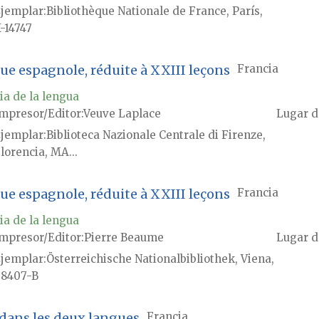
jemplar
Bibliothèque Nationale de France, París,
-14747
e espagnole, réduite à XXIII leçons
Francia
ia de la lengua
mpresor/Editor
Veuve Laplace
Lugar d
jemplar
Biblioteca Nazionale Centrale di Firenze,
lorencia, MA...
e espagnole, réduite à XXIII leçons
Francia
ia de la lengua
mpresor/Editor
Pierre Beaume
Lugar d
jemplar
Österreichische Nationalbibliothek, Viena,
8407-B
 dans les deux langues
Francia