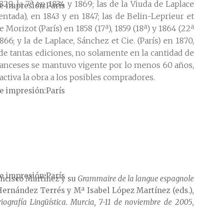
829, la 7ª en 1834 y 1869; las de la Viuda de Laplace
e impresión
París
entada), en 1843 y en 1847; las de Belin-Leprieur et
 de Morizot (París) en 1858 (17ª), 1859 (18ª) y 1864 (22ª
6; y la de Laplace, Sánchez et Cie. (París) en 1870,
e tantas ediciones, no solamente en la cantidad de
 franceses se mantuvo vigente por lo menos 60 años,
ractiva la obra a los posibles compradores.
e impresión
París
e impresión
París
ancisco Martínez y su
Grammaire de la langue espagnole
ernández Terrés y Mª Isabel López Martínez (eds.),
iografía Lingüística. Murcia, 7-11 de noviembre de 2005
,