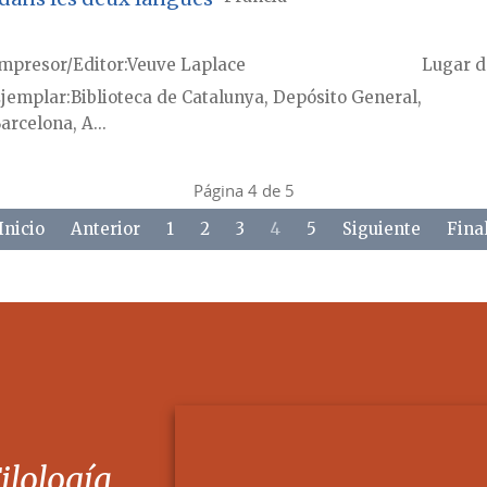
mpresor/Editor
Veuve Laplace
Lugar d
jemplar
Biblioteca de Catalunya, Depósito General,
arcelona, A...
Página 4 de 5
Inicio
Anterior
1
2
3
4
5
Siguiente
Fina
Filología