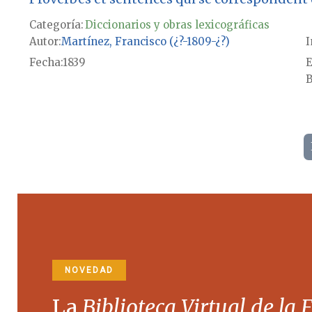
Categoría:
Diccionarios y obras lexicográficas
Autor
Martínez, Francisco (¿?-1809-¿?)
I
Fecha
1839
E
B
NOVEDAD
La
Biblioteca Virtual de la 