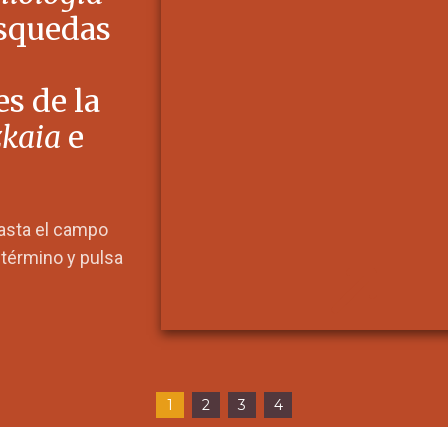
squedas
s de la
zkaia
e
hasta el campo
l término y pulsa
1
2
3
4