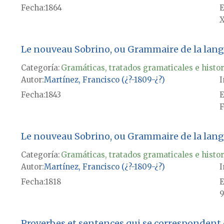
Fecha
1864
E
X
Le nouveau Sobrino, ou Grammaire de la langu
Categoría:
Gramáticas, tratados gramaticales e histor
Autor
Martínez, Francisco (¿?-1809-¿?)
I
Fecha
1843
E
F
Le nouveau Sobrino, ou Grammaire de la langu
Categoría:
Gramáticas, tratados gramaticales e histor
Autor
Martínez, Francisco (¿?-1809-¿?)
I
Fecha
1818
E
9
Proverbes et sentences qui se correspondent