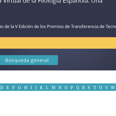
a Virtual de la Filología Española. Una
io de la V Edición de los Premios de Transferencia de Tecn
Búsqueda general
D
E
F
G
H
I
J
K
L
M
N
O
P
Q
R
S
T
U
V
W