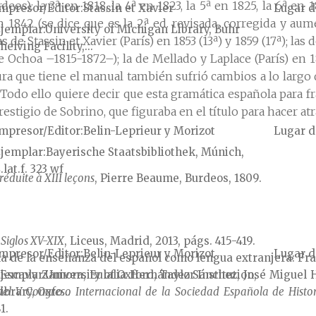
s): la 3ª en 1818, la 4ª en 1823, la 5ª en 1825, la 6ª en 1
mpresor/Editor
Stassin et Xavier
Lugar d
n 1842 (se dice que es la 2ª ed. revisada, corregida y aum
jemplar
University of Michigan Library, Buhr
las de Stassin et Xavier (París) en 1853 (13ª) y 1859 (17ª); las
helving Facility,...
Ochoa –1815-1872–); la de Mellado y Laplace (París) en 186
a que tiene el manual también sufrió cambios a lo largo d
 Todo ello quiere decir que esta gramática española para
estigio de Sobrino, que figuraba en el título para hacer at
mpresor/Editor
Belin-Leprieur y Morizot
Lugar d
jemplar
Bayerische Staatsbibliothek, Múnich,
.lat.f. 323 wf
éduite à XIII leçons
, Pierre Beaume, Burdeos, 1809.
 Siglos XV-XIX
, Liceus, Madrid, 2013, págs. 415-419.
mpresor/Editor
Belin-Leprieur y Morizot
Lugar d
fía de la enseñanza del español como lengua extranjera: Fr
o Escavy Zamora, Eulalia Hernández Sánchez, José Miguel H
jemplar
University of Oxford, Taylor Institution,
 del V Congreso Internacional de la Sociedad Española de Histor
ibrary, Oxfo...
1.