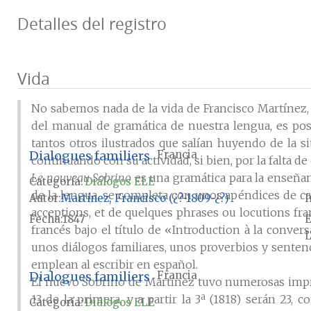
Detalles del registro
Vida
No sabemos nada de la vida de Francisco Martínez, 
del manual de gramática de nuestra lengua, es pos
tantos otros ilustrados que salían huyendo de la si
Dialogues familiers
Francia
continuando con su actividad, si bien, por la falta 
Le nouveau Sobrino
es una gramática para la enseñan
Categoría:
Diálogos ELE
de la lengua, se completa con unos apéndices de ca
Autor
Martínez, Francisco (¿?-1809-¿?)
I
acceptions, et de quelques phrases ou locutions fr
Fecha
1847
E
francés bajo el título de «Introduction à la conve
L
unos diálogos familiares, unos proverbios y sentenci
emplean al escribir en español.
Dialogues familiers
Francia
El nuevo Sobrino de Martínez tuvo numerosas impres
13 de la primera, y a partir la 3ª (1818) serán 23,
Categoría:
Diálogos ELE