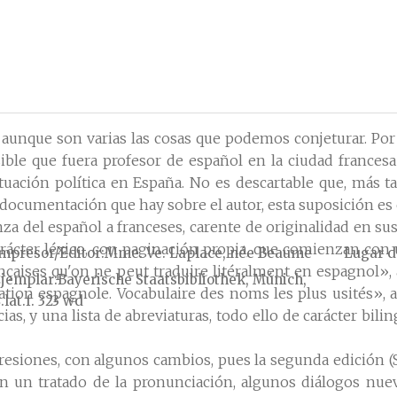
aunque son varias las cosas que podemos conjeturar. Por 
ible que fuera profesor de español en la ciudad frances
tuación política en España. No es descartable que, más ta
de documentación que hay sobre el autor, esta suposición e
za del español a franceses, carente de originalidad en s
rácter léxico, con paginación propia, que comienzan con
mpresor/Editor
Mme. Ve. Laplace, née Beaume
Lugar d
ançaises qu'on ne peut traduire litéralment en espagnol»,
jemplar
Bayerische Staatsbibliothek, Múnich,
rsation espagnole. Vocabulaire des noms les plus usités»,
.lat.f. 323 wd
as, y una lista de abreviaturas, todo ello de carácter bili
iones, con algunos cambios, pues la segunda edición (San
 con un tratado de la pronunciación, algunos diálogos nu