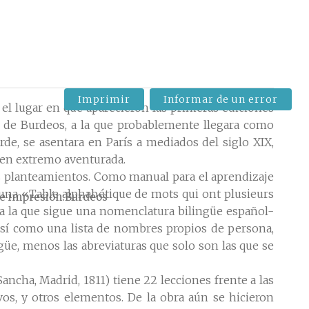
Imprimir
Informar de un error
el lugar en que aparecieron las primeras ediciones
a de Burdeos, a la que probablemente llegara como
rde, se asentara en París a mediados del siglo XIX,
s en extremo aventurada.
us planteamientos. Como manual para el aprendizaje
 una «Table alphabétique de mots qui ont plusieurs
e impresión
Burdeos
 a la que sigue una nomenclatura bilingüe español-
 así como una lista de nombres propios de persona,
ngüe, menos las abreviaturas que solo son las que se
cha, Madrid, 1811) tiene 22 lecciones frente a las
evos, y otros elementos. De la obra aún se hicieron