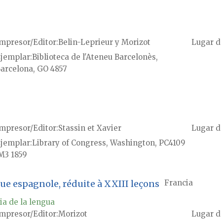
mpresor/Editor
Belin-Leprieur y Morizot
Lugar d
jemplar
Biblioteca de l'Ateneu Barcelonès,
arcelona, GO 4857
mpresor/Editor
Stassin et Xavier
Lugar d
jemplar
Library of Congress, Washington, PC4109
M3 1859
e espagnole, réduite à XXIII leçons
Francia
ia de la lengua
mpresor/Editor
Morizot
Lugar d