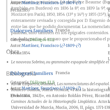
impresiones posteriores, las de Pierre Beaume (Burdeo
Autor
Martínez, Francisco (¿?-1809-¿?)
I
(también en Burdeos) en 1836 la 8ª, en 1839 la 9ª, e
Fecha
1853
E
Morizot (en París), 1850, 1854 (13ª y 14ª) y 1855 (15ª); 
S
enteramente revisada y corregida por D. Eugenio de 
entre las que he podido documentar. La nomenclatur
Dialogues familiers
Francia
palabras, sino también en los epígrafes contenidos.
sin duda gracias al amparo que le proporcionaba el pr
Categoría:
Diálogos ELE
Autor
Martínez, Francisco (¿?-1809-¿?)
I
Obra
Fecha
1854
E
L
Le nouveau Sobrino, ou grammaire espagnole simplifiée et r
Bibliografía
Dialogues familiers
Francia
Categoría:
Diálogos ELE
Alvar Ezquerra, Manuel,
Las nomenclaturas del español.
Autor
Martínez, Francisco (¿?-1809-¿?)
I
Romero Gualda, María Victoria, «Para la historiogra
(Bordeaux, 1843)», en Antonio Roldán Pérez, Ricard
Fecha
1854
E
Caminos Actuales de la Historiografía Lingüística. Actas
L
Universidad de Murcia, Mucia, 2006, II, págs. 1371-138