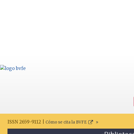
ISSN 2659-9112 |
Cómo se cita la BVFE