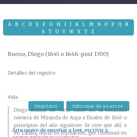
A
B
C
D
E
F
G
H
I
J
K
L
M
N
O
P
Q
R
S
T
U
V
W
X
Y
Z
Bueno, Diego (1645 o 1646-post 1700)
Detalles del registro
Vida
Imprimir
Informar de un error
Diego Bueno de Virto nació en la localidad
navarra de Miranda de Arga a finales de 1645 o
principios del año siguiente. Se cree que allí, o
Arte nuevo de enseñar a leer, escrivir y
en Tafalla, inició su formación, que continuó en