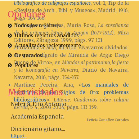
bibliográfico de calígrafos españoles
, vol. 1, Tip de la
«Revista de Arch., Bibl. y Museos», Madrid, 1916,
Opciones
págs. 164-168.
Domínguez Cabrejas, María Rosa,
La enseñanza
Todos los registros
de las primeras letras en Aragón (1677-1812)
, Mira
Últimos registros añadidos
Editores, Zaragoza, 1999, págs. 97-101.
Actualizados recientemente
Fernández Gracia, Ricardo, «Navarros olvidados:
un gran calígrafo de Miranda de Arga: Diego
Destacados
Bueno de Virto», en
Miradas al patrimonio, la fiesta
Populares
y la iconografía en Navarra
, Diario de Navarra,
Navarra, 2016, págs. 354-357.
Martínez Pereira, Ana, «
Los manuales de
Más visitados
escritura de los Siglos de Oro: problemas
bibliográficos
»,
Litterae. Cuadernos sobre cultura
Nebrija, Elio Antonio...
escrita
, 3-4, 2003-2004, págs. 133-159.
Academia Española
Leticia González Corrales
Diccionario gitano....
https:/...