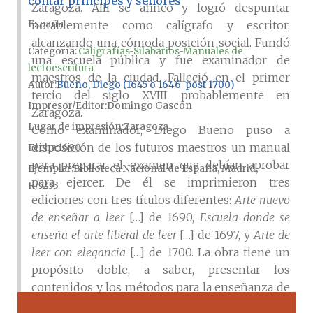
contar príncipes y señores
Zaragoza. Allí se afincó y logró despuntar
España
notablemente como calígrafo y escritor,
alcanzando una cómoda posición social. Fundó
Categoría:
Caligrafías-Silabarios-Manuales de
una escuela pública y fue examinador de
lectoescritura
maestros de la ciudad. Falleció en el primer
Autor
Bueno, Diego (1645 o 1646-post 1700)
tercio del siglo XVIII, probablemente en
Impresor/Editor
Domingo Gascón
Zaragoza.
Lugar de impresión
Zaragoza
Como examinador, Diego Bueno puso a
disposición de los futuros maestros un manual
Fecha
1690
para preparar el examen que debían aprobar
Ejemplar
Biblioteca Nacional de España, Madrid,
para ejercer. De él se imprimieron tres
R/5233
ediciones con tres títulos diferentes:
Arte nuevo
de enseñar a leer
[…] de 1690,
Escuela donde se
enseña el arte liberal de leer
[…] de 1697, y
Arte de
leer con elegancia
[…] de 1700. La obra tiene un
propósito doble, a saber, presentar los
contenidos y los métodos para la enseñanza de
la lectura, escritura, ortografía y aritmética, y,