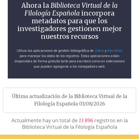
Ahora la
Biblioteca Virtual de la
Filología Española
incorpora
metadatos para que los
investigadores gestionen mejor
nuestros recursos
Utiliza las aplicaciones de gestión bibliográfica de
Zotero
y
Mendeley
para manejar los datos de los registros. Estas aplicaciones están
disponibles de forma gratuita tanto para escritorio como en extensiones
que pueden agregarse a los navegadores web.
Última actualización de la Biblioteca Virtual de la
Filología Española 03/08/2026
Actualmente hay un total de
registros en la
1
3
8
9
6
Biblioteca Virtual de la Filología Española