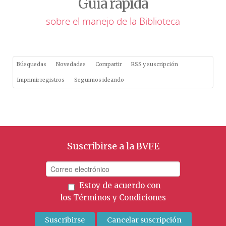
Guía rápida
sobre el manejo de la Biblioteca
Búsquedas
Novedades
Compartir
RSS y suscripción
Imprimir registros
Seguimos ideando
Suscribirse a la BVFE
Estoy de acuerdo con
los
Términos y Condiciones