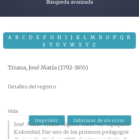
Búsqueda avanzada
A
B
C
D
E
F
G
H
I
J
K
L
M
N
O
P
Q
R
S
T
U
V
W
X
Y
Z
Triana, José María (1792-1855)
Detalles del registro
Vida
Imprimir
Informar de un error
José María Triana Algarra nació en Zipaquirá
(Colombia). Fue uno de los primeros pedagogos