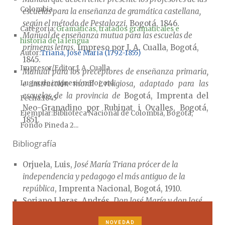
Colombia
escuelas para la enseñanza de gramática castellana,
según el método de Pestalozzi
, Bogotá, 1846.
Categoría:
Gramáticas, tratados gramaticales e
Manual de enseñanza mutua para las escuelas de
historia de la lengua
primeras letras
, Impreso por J. A. Cualla, Bogotá,
Autor
Triana, José María (1792-1855)
1845.
Impresor/Editor
J. A. Cualla
Manual para los preceptores de enseñanza primaria,
Lugar de impresión
Bogotá
e instrucción moral i religiosa, adaptado para las
escuelas de la provincia de
Bogotá, Imprenta del
Fecha
1845
Neo-Granadino por Rubinat i Ovalles, Bogotá,
Ejemplar
Biblioteca Nacional de Colombia, Bogotá,
1851.
Fondo Pineda 2...
Bibliografía
Orjuela, Luis,
José María Triana prócer de la
independencia y pedagogo el más antiguo de la
república
, Imprenta Nacional, Bogotá, 1910.
Soriano Lleras, Andrés,
Don José María y don José
Gerónimo Triana
, Editorial Kelly, Bogotá, 1971.
NOVEDAD