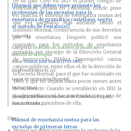
de su país. Creó en 1827 el primer colegio de
[Manual que deben tener presente los
enseñanza privada en Colombia, donde puso
profesores de las escuelas para la
en marcha el sistema de enseñanza mutua del
enseñanza de gramática castellana, según
que era partidario. Más adelante fundó el
el método de Pestalozzi]
Instituto Normal, consecuencia de sus desvelos
Colombia
por la enseñanza. Después publicó sus
manuales para los métodos de enseñanza
Categoría:
Gramáticas, tratados gramaticales e
primaria, por encargo de la Dirección General
historia de la lengua
de Instrucción Pública. Desempeñó varios
Autor
Triana, José María (1792-1855)
cargos públicos, entre ellos el de la dirección de
Impresor/Editor
[s. n.]
la Escuela Normal, para el que fue nombrado en
Lugar de impresión
[Bogotá]
1849, y que no dejaría hasta pocos meses antes
Fecha
[1846]
de su muerte. Cuando se restableció en 1832 la
Academia Nacional fue nombrado como uno de
Ejemplar
Biblioteca Nacional de Colombia, Bogotá,
los veintiún miembros de ella.
Fondo Pineda 2...
Obra
Manual de enseñanza mutua para las
escuelas de primeras letras
Manual que deben tener presente los profesores de las