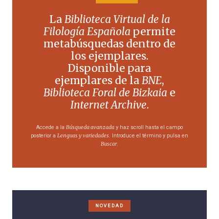
Manuel Alvar Ezquerra
La
Biblioteca Virtual de la
Filología Española
permite
metabúsquedas dentro de
los ejemplares.
Disponible para
ejemplares de la
BNE
,
Biblioteca Foral de Bizkaia
e
Internet Archive
.
Búsqueda avanzada
Accede a la
y haz scroll hasta el campo
Lenguas y variedades
posterior a
. Introduce el término y pulsa en
Buscar
.
NOVEDAD