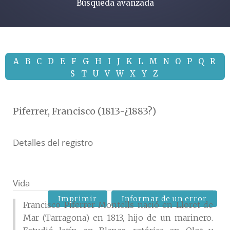
Búsqueda avanzada
A
B
C
D
E
F
G
H
I
J
K
L
M
N
O
P
Q
R
S
T
U
V
W
X
Y
Z
Piferrer, Francisco (1813-¿1883?)
Detalles del registro
Vida
Imprimir
Informar de un error
Francisco Piferrer Montells nació en Lloret de
Mar (Tarragona) en 1813, hijo de un marinero.