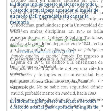
Estudió latín en Blanes, retórica en Olot y
El idioma inglés puesto al alcance de todos,
filosofía en el seminario de Gerona. Fue
o Método natural para aprender el inglés de
catedrático de latín. En 1835 se traslada a Francia
un modo fácil y agradable sin cansar la
para estudiar jurisprudencia y lenguas antiguas
memoria
y modernas, graduándose por la Universidad de
España
París en ambas disciplinas. En 1845 se halla
enseñando en el Collège Royal de Toulouse,
Categoría:
Gramáticas, tratados gramaticales e
ciudad a la que debió llegar antes de 1841, fecha
historia de la lengua
en la que publicó su
Vocabulario de faltriquera
Autor
Piferrer, Francisco (1813-¿1883?)
francés-español y español-francés
. De regreso a
Impresor/Editor
Libería de D. Casimiro Monier
España, en 1846, se dedicó a la enseñanza de
Lugar de impresión
Madrid
lenguas en Madrid, donde obtuvo una cátedra
Fecha
1847
de francés y de inglés en su universidad. Fue
miembro de la Real Academia Española de
Ejemplar
Biblioteca Nacional de España, Madrid,
Arqueología. No se sabe con seguridad dónde
VC/2779/49
murió, probablemente en Madrid, hacia 1883.
Piferrer es autor de obras de diverso género
El idioma inglés puesto al alcance de todos,
(filosofía, genealogía, heráldica), pero a
o Método natural para aprender el inglés de