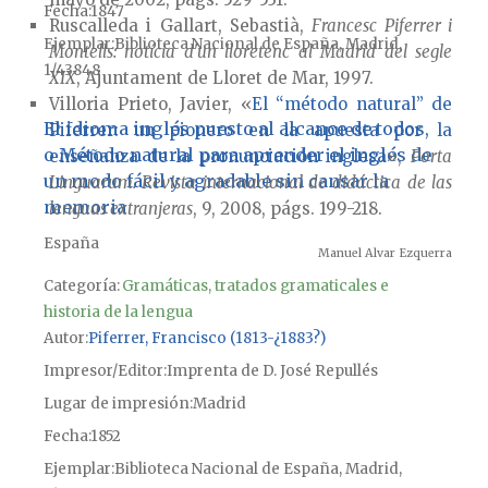
Fecha
1847
Ruscalleda i Gallart, Sebastià,
Francesc Piferrer i
Ejemplar
Biblioteca Nacional de España, Madrid,
Montells: notícia d'un lloretenc al Madrid del segle
1/43848
XIX
, Ajuntament de Lloret de Mar, 1997.
Villoria Prieto, Javier, «
El “método natural” de
El idioma inglés puesto al alcance de todos,
Piferrer: un pionero en la apuesta por la
o Método natural para aprender el inglés de
enseñanza de la pronunciación inglesa
»,
Porta
un modo fácil y agradable sin cansar la
Linguarum. Revista internacional de didáctica de las
memoria
lenguas extranjeras
, 9, 2008, págs. 199-218.
España
Manuel Alvar Ezquerra
Categoría:
Gramáticas, tratados gramaticales e
historia de la lengua
Autor
Piferrer, Francisco (1813-¿1883?)
Impresor/Editor
Imprenta de D. José Repullés
Lugar de impresión
Madrid
Fecha
1852
Ejemplar
Biblioteca Nacional de España, Madrid,