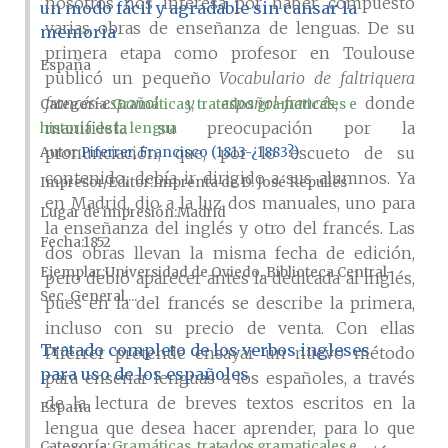
nosotros nos interesa por haber compuesto
un modo fácil y agradable sin cansar la
varias obras de enseñanza de lenguas. De su
memoria
primera etapa como profesor en Toulouse
España
publicó un pequeño
Vocabulario de faltriquera
francés-español y español-francés
, donde
Categoría:
Gramáticas, tratados gramaticales e
manifiesta su preocupación por la
historia de la lengua
pronunciación, que, por lo escueto de su
Autor
Piferrer, Francisco (1813-¿1883?)
contenido, debía ir dirigido a sus alumnos. Ya
Impresor/Editor
Imprenta de D. José Repullés
en Madrid, dio a la luz dos manuales, uno para
Lugar de impresión
Madrid
la enseñanza del inglés y otro del francés. Las
Fecha
1852
dos obras llevan la misma fecha de edición,
Ejemplar
Universidad de Oviedo, Biblioteca Central-
pero debió aparecer antes la dedicada al inglés,
Sec. General,...
pues en la del francés se describe la primera,
incluso con su precio de venta. Con ellas
Tratado completo de los verbos ingleses
Piferrer pretende ensayar un nuevo método
para uso de los españoles
para enseñar lenguas a los españoles, a través
de la lectura de breves textos escritos en la
España
lengua que desea hacer aprender, para lo que
Categoría:
Gramáticas, tratados gramaticales e