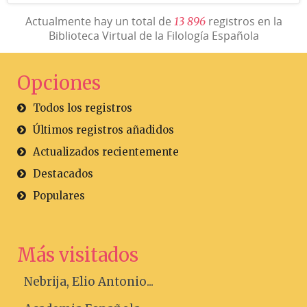
Actualmente hay un total de
registros en la
1
3
8
9
6
Biblioteca Virtual de la Filología Española
Opciones
Todos los registros
Últimos registros añadidos
Actualizados recientemente
Destacados
Populares
Más visitados
Nebrija, Elio Antonio...