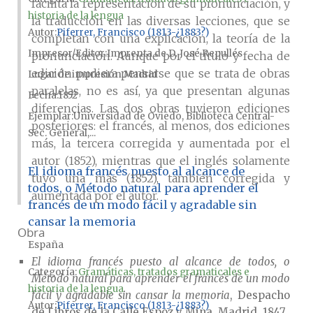
facilita la representación de su pronunciación, y
historia de la lengua
la traducción en las diversas lecciones, que se
Autor
Piferrer, Francisco (1813-¿1883?)
completan con una explicación, la teoría de la
Impresor/Editor
Imprenta de D. José Repullés
pronunciación. Aunque por el título y fecha de
edición pudiera pensarse que se trata de obras
Lugar de impresión
Madrid
paralelas, no es así, ya que presentan algunas
Fecha
1852
diferencias. Las dos obras tuvieron ediciones
Ejemplar
Universidad de Oviedo, Biblioteca Central-
posteriores: el francés, al menos, dos ediciones
Sec. General,...
más, la tercera corregida y aumentada por el
autor (1852), mientras que el inglés solamente
El idioma francés puesto al alcance de
tuvo una más (1852), también corregida y
todos, o Método natural para aprender el
aumentada por el autor.
francés de un modo fácil y agradable sin
cansar la memoria
Obra
España
El idioma francés puesto al alcance de todos, o
Categoría:
Gramáticas, tratados gramaticales e
Método natural para aprender el francés de un modo
historia de la lengua
fácil y agradable sin cansar la memoria
, Despacho
Autor
Piferrer, Francisco (1813-¿1883?)
de Libros de la Calle Espoz y Mina, Madrid, 1847.