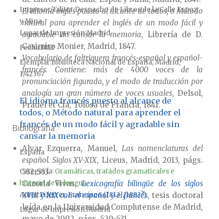
Impresor/Editor
Despacho de Libros de la Calle Espoz
El idioma inglés puesto al alcance de todos, o Método
y Mina
natural para aprender el inglés de un modo fácil y
Lugar de impresión
Madrid
agradable sin cansar la memoria
, Librería de D.
Casimiro Monier, Madrid, 1847.
Fecha
1852
Vocabulario de faltriquera francés-español y español-
Ejemplar
Biblioteca Nacional de España, Madrid,
francés. Contiene: más de 4000 voces de la
1/42367
pronunciación figurada, y el modo de traducción por
analogía un gran número de voces usuales
, Delsol,
El idioma francés puesto al alcance de
Pradel et Cia, Tolosa de Francia, 1841.
todos, o Método natural para aprender el
francés de un modo fácil y agradable sin
Bibliografía
cansar la memoria
Alvar Ezquerra, Manuel,
Las nomenclaturas del
España
español. Siglos XV-XIX
, Liceus, Madrid, 2013, págs.
Categoría:
Gramáticas, tratados gramaticales e
552-553.
historia de la lengua
Cazorla Vivas,
Lexicografía bilingüe de los siglos
Autor
Piferrer, Francisco (1813-¿1883?)
XVIII y XIX con el español y el francés
, tesis doctoral
leída en la Universidad Complutense de Madrid,
Lugar de impresión
Madrid
mayo de 2002, págs. 529-531.