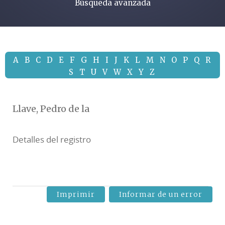
Búsqueda avanzada
A
B
C
D
E
F
G
H
I
J
K
L
M
N
O
P
Q
R
S
T
U
V
W
X
Y
Z
Llave, Pedro de la
Detalles del registro
Imprimir
Informar de un error