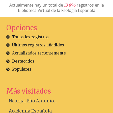
Actualmente hay un total de
registros en la
1
3
8
9
6
Biblioteca Virtual de la Filología Española
Opciones
Todos los registros
Últimos registros añadidos
Actualizados recientemente
Destacados
Populares
Más visitados
Nebrija, Elio Antonio...
Academia Española