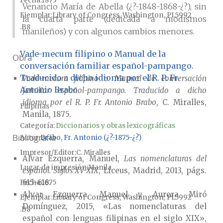
Fecha
1875
Venancio María de Abella (¿?-1848-1868-¿?), sin
Ejemplar
Library of Congress, Washington, PL5992
la cuarta parte (dedicada a modismos
.B8
manileños) y con algunos cambios menores.
Vade-mecum filipino o Manual de la
Obra
conversación familiar español-pampango.
Traducido a dicho idioma por el R. P. Fr.
Vade-mecum filipino o Manual de conversación
Antonio Brabo
familiar español-pampango. Traducido a dicho
idioma por el R. P. Fr. Antonio Brabo
, C. Miralles,
Filipinas
Manila, 1875.
Categoría:
Diccionarios y obras lexicográficas
Bibliografía
Autor
Brabo, Fr. Antonio (¿?-1875-¿?)
Impresor/Editor
C. Miralles
Alvar Ezquerra, Manuel,
Las nomenclaturas del
Lugar de impresión
Manila
español. Siglos XV-XIX
, Liceus, Madrid, 2013, págs.
615-616.
Fecha
1875
Alvar Ezquerra, Manuel y Aurora Miró
Ejemplar
Library of Congress, Washington, PL5992
Domínguez, 2015, «Las nomenclaturas del
.B8
español con lenguas filipinas en el siglo XIX»,