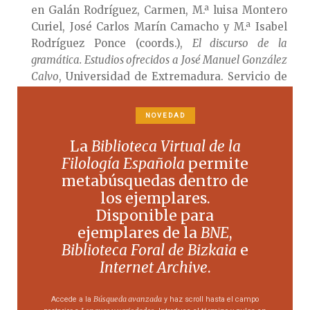
en Galán Rodríguez, Carmen, M.ª luisa Montero
Curiel, José Carlos Marín Camacho y M.ª Isabel
Rodríguez Ponce (coords.),
El discurso de la
gramática. Estudios ofrecidos a José Manuel González
Calvo
, Universidad de Extremadura. Servicio de
Publicaciones, Cáceres, págs. 57-74.
Sueiro Justel, Joaquín,
Historia de la lingüística
NOVEDAD
española en Filipinas (1580-1898)
, Axac, Lugo, 2003.
La
Biblioteca Virtual de la
Nerea Fernández de Gobeo
Filología Española
permite
metabúsquedas dentro de
los ejemplares.
Disponible para
ejemplares de la
BNE
,
Biblioteca Foral de Bizkaia
e
Internet Archive
.
Búsqueda avanzada
Accede a la
y haz scroll hasta el campo