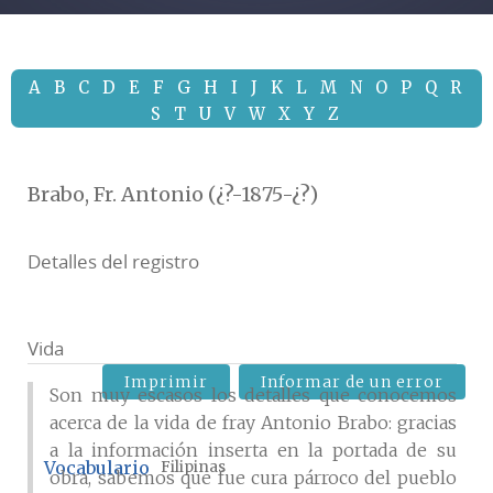
A
B
C
D
E
F
G
H
I
J
K
L
M
N
O
P
Q
R
S
T
U
V
W
X
Y
Z
Brabo, Fr. Antonio (¿?-1875-¿?)
Detalles del registro
Vida
Imprimir
Informar de un error
Son muy escasos los detalles que conocemos
acerca de la vida de fray Antonio Brabo: gracias
a la información inserta en la portada de su
Vocabulario
Filipinas
obra, sabemos que fue cura párroco del pueblo