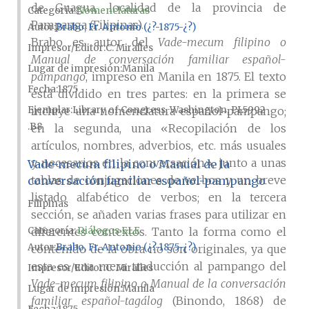
de Guagua, localidad de la provincia de
Categoría:
Nomenclaturas
Pampanga (Filipinas).
Autor
Brabo, Fr. Antonio (¿?-1875-¿?)
Brabo es autor del
Vade-mecum filipino o
Impresor/Editor
C. Miralles
Manual de conversación familiar español-
Lugar de impresión
Manila
pampango
, impreso en Manila en 1875. El texto
Fecha
1875
está dividido en tres partes: en la primera se
Ejemplar
Library of Congress, Washington, PL5992
incluye una nomenclatura español-pampango;
.B8
en la segunda, una «Recopilación de los
artículos, nombres, adverbios, etc. más usuales
y necesarios en la conversación», junto a unas
Vade-mecum filipino o Manual de la
tablas de conjugaciones de verbos y un breve
conversación familiar español-pampango
listado alfabético de verbos; en la tercera
Filipinas
sección, se añaden varias frases para utilizar en
Categoría:
Diálogos ELE
diferentes contextos. Tanto la forma como el
Autor
Brabo, Fr. Antonio (¿?-1875-¿?)
contenido de la obra no son originales, ya que
esta es una mera traducción al pampango del
Impresor/Editor
C. Miralles
Vade-mecum filipino o Manual de la conversación
Lugar de impresión
Manila
familiar español-tagálog
(Binondo, 1868) de